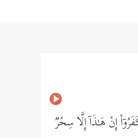
َرُوۤاْ إِنۡ هَـٰذَاۤ إِلَّا سِحۡرࣱ