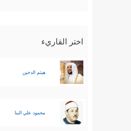
اختر القاريء
هيثم الدخين
محمود علي البنا