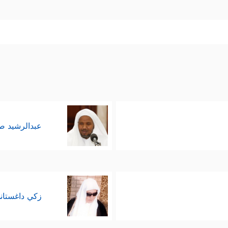
عبدالرشيد 
زكي داغستان