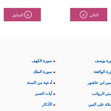
التالي
السابق
6
8
رة يوسف
سورة الكهف
ة الواقعة
سورة الملك
ير ابن عاشور
أدعية من السنة
نن الرواتب
آيات الصبر
لاة على النبي
الأذكار