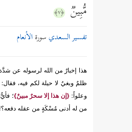
مُّبِینࣱ
﴿٧﴾
تفسير السعدي
سورة
الأنعام
هذا إخبارٌ من الله لرسوله عن شدَّة
ظلمٌ وبغيٌ لا حيلة لكم فيه، فقال:
وعلواً:
{إن هذا إلا سحرٌ مبينٌ}
؛ فأيّ
من له أدنى مُسْكَةٍ من عقله دفعه؟!