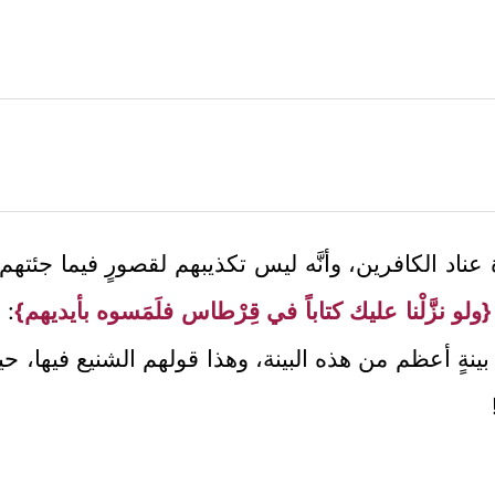
 عناد الكافرين، وأنَّه ليس تكذيبهم لقصورٍ فيما جئتهم
{ولو نزَّلْنا عليك كتاباً في قِرْطاس فلَمَسوه بأيديهم}
: 
ُ بينةٍ أعظم من هذه البينة، وهذا قولهم الشنيع فيها