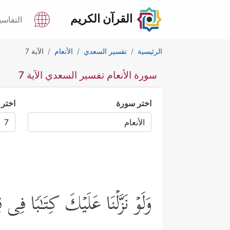
القرآن الكريم
التفاسي
الرئيسية
تفسير السعدي
الأنعام
الآية 7
سورة الأنعام تفسير السعدي الآية 7
اختر سورة
اختر 
وَلَوۡ نَزَّلۡنَا عَلَیۡكَ كِتَـٰبࣰا فِ