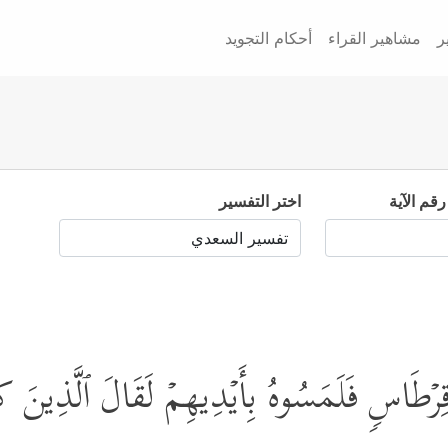
ر
مشاهير القراء
أحكام التجويد
رقم الآية
اختر التفسير
ی قِرۡطَاسࣲ فَلَمَسُوهُ بِأَیۡدِیهِمۡ لَقَالَ ٱلَّذِینَ كَف