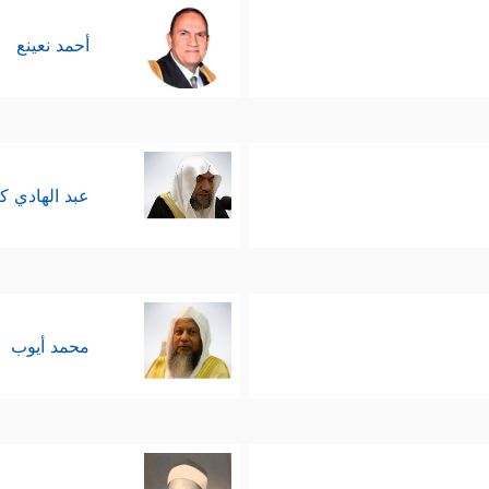
أحمد نعينع
عبد الهادي ك
محمد أيوب