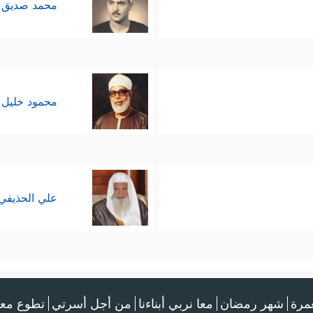
محمد صديق 
محمود خليل 
علي الحذيفي
عمرة
شهر رمضان
معا نربي أبناءنا
من أجل أسرتي
تطوع معن