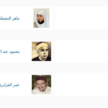
ماهر المعيقل
محمود عبد ا
عمر القزابري