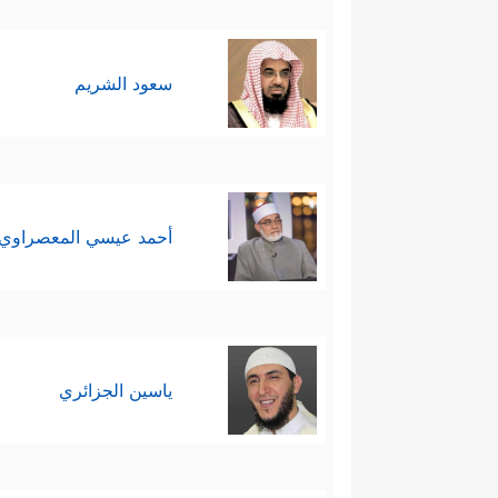
سعود الشريم
أحمد عيسي المعصراوي
ياسين الجزائري