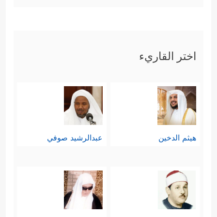
اختر القاريء
هيثم الدخين
عبدالرشيد صوفي