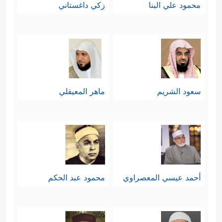
محمود علي البنا
زكي داغستاني
سعود الشريم
ماهر المعيقلي
أحمد عيسي المعصراوي
محمود عبد الحكم