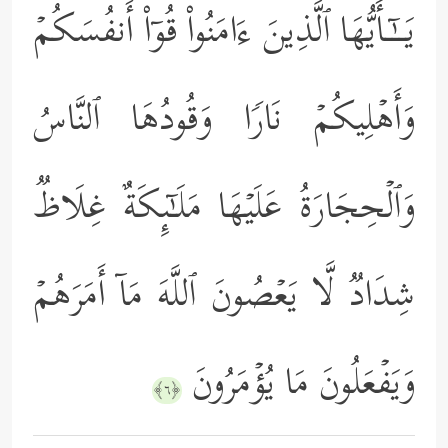
یَــٰۤـأَیُّهَا ٱلَّذِینَ ءَامَنُواْ قُوۤاْ أَنفُسَكُمۡ
وَأَهۡلِیكُمۡ نَارࣰا وَقُودُهَا ٱلنَّاسُ
وَٱلۡحِجَارَةُ عَلَیۡهَا مَلَـٰۤىِٕكَةٌ غِلَاظࣱ
شِدَادࣱ لَّا یَعۡصُونَ ٱللَّهَ مَاۤ أَمَرَهُمۡ
وَیَفۡعَلُونَ مَا یُؤۡمَرُونَ
﴿٦﴾