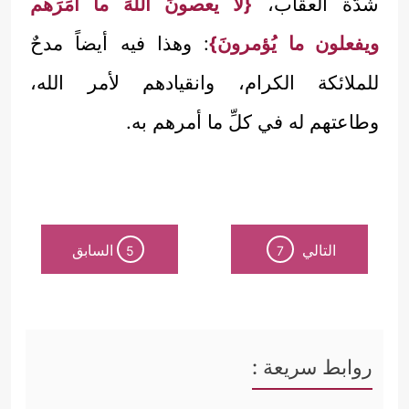
شدَّة العقاب،
{لا يعصونَ اللهَ ما أمَرَهم
ويفعلون ما يُؤمرونَ}
: وهذا فيه أيضاً مدحٌ
للملائكة الكرام، وانقيادهم لأمر الله،
وطاعتهم له في كلِّ ما أمرهم به.
التالي
السابق
5
7
روابط سريعة :