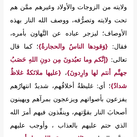
ولايته من الزوجات والأولاد وغيرهم ممَّن هم
تحت ولايته وتصرُّفه، ووصف الله النار بهذه
الأوصاف؛ ليزجر عباده عن التَّهاون بأمره،
فقال:
{وَقودها الناسُ والحجارةُ}
؛ كما قال
تعالى:
{إنَّكم وما تعبُدونَ مِن دونِ اللهِ حَصَبُ
جهنَّم أنتم لها وارِدونَ}
،
{عليها ملائكةٌ غلاظٌ
شدادٌ}
؛ أي: غليظةٌ أخلاقُهم، شديدٌ انتهارُهم
يفزعون بأصواتهم ويزعجون بمرآهم ويهينون
أصحابَ النار بقوَّتهم، وينفِّذون فيهم أمرَ الله
الذي حتم عليهم بالعذاب ، وأوجب عليهم