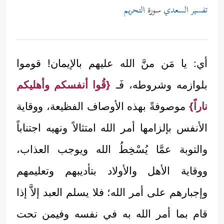
تفسير السعدي
سورة
التحريم
أي: يا مَن منَّ الله عليهم بالإيمان! قوموا
بلوازمه وشروطه، فَـ
{قُوا أنفسكم وأهليكم
ناراً}
موصوفةً بهذه الأوصاف الفظيعة، ووقاية
الأنفس بإلزامها أمر الله امتثالاً ونهيه اجتناباً
والتوبة عمَّا يُسْخِطُ الله ويوجب العذاب،
ووقاية الأهل والأولاد بتأديبهم وتعليمهم
وإجبارهم على أمر الله؛ فلا يسلم العبد إلاَّ إذا
قام بما أمر الله به في نفسه وفيمن تحت