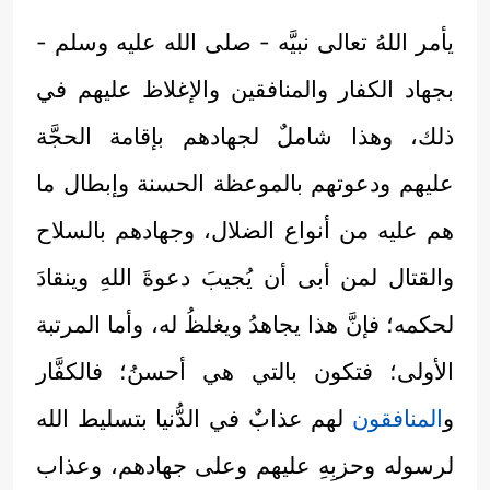
يأمر اللهُ تعالى نبيَّه - صلى الله عليه وسلم -
بجهاد الكفار والمنافقين والإغلاظ عليهم في
ذلك، وهذا شاملٌ لجهادهم بإقامة الحجَّة
عليهم ودعوتهم بالموعظة الحسنة وإبطال ما
هم عليه من أنواع الضلال، وجهادهم بالسلاح
والقتال لمن أبى أن يُجيبَ دعوةَ اللهِ وينقادَ
لحكمه؛ فإنَّ هذا يجاهدُ ويغلظُ له، وأما المرتبة
الأولى؛ فتكون بالتي هي أحسنُ؛ فالكفَّار
و
المنافقون
لهم عذابٌ في الدُّنيا بتسليط الله
لرسوله وحزبِهِ عليهم وعلى جهادهم، وعذاب