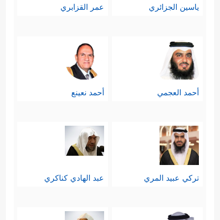
ياسين الجزائري
عمر القزابري
أحمد العجمي
أحمد نعينع
تركي عبيد المري
عبد الهادي كناكري