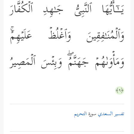
یَــٰۤـأَیُّهَا ٱلنَّبِیُّ جَـٰهِدِ ٱلۡكُفَّارَ
وَٱلۡمُنَـٰفِقِینَ وَٱغۡلُظۡ عَلَیۡهِمۡۚ
وَمَأۡوَىٰهُمۡ جَهَنَّمُۖ وَبِئۡسَ ٱلۡمَصِیرُ
﴿٩﴾
تفسير السعدي
سورة
التحريم