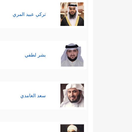
تركي عبيد المري
بشر لطفي
سعد الغامدي