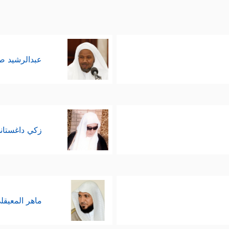
عبدالرشيد 
زكي داغستان
ماهر المعيقل