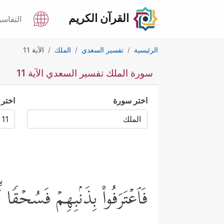
القرآن الكريم
التفاسي
الرئيسية
تفسير السعدي
الملك
الآية 11
سورة الملك تفسير السعدي الآية 11
اختر سورة
اختر 
فَٱعۡتَرَفُواْ بِذَنۢبِهِمۡ فَسُحۡقࣰ