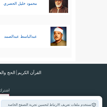
محمود خليل الحصري
عبدالباسط عبدالصمد
القرآن الكريم
الحج وال
اشترك 
نستخدم ملفات تعريف الارتباط لتحسين تجربة التصفح الخاصة