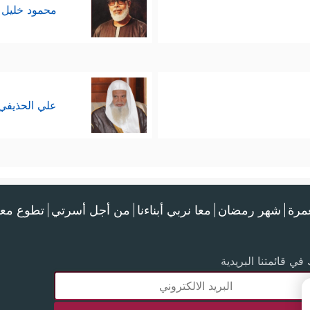
محمود خليل 
علي الحذيفي
عمرة
شهر رمضان
معا نربي أبناءنا
من أجل أسرتي
تطوع معن
في قائمتنا البريدية