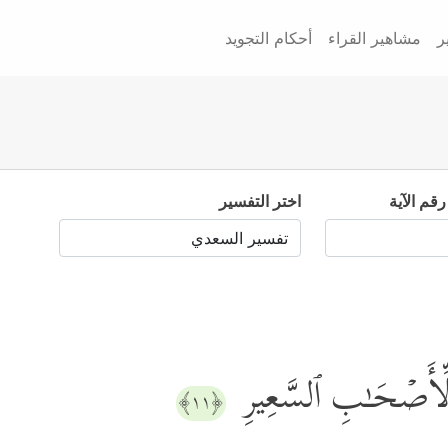
ر
مشاهير القراء
أحكام التجويد
رقم الآية
اختر التفسير
ا لِّأَصۡحَـٰبِ ٱلسَّعِیرِ
﴿١١﴾