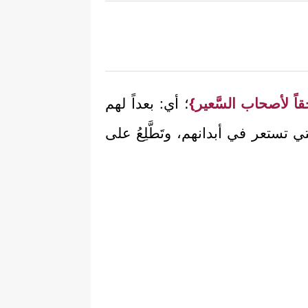
ُحقاً لأصحاب السَّعير}
؛ أي: بعداً لهم
تستعر في أبدانهم، وتَطَّلِعُ على