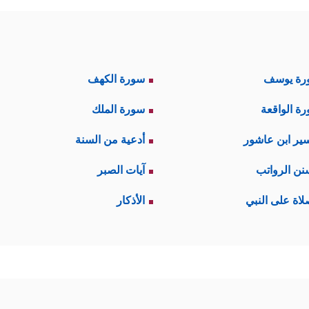
رة يوسف
سورة الكهف
ة الواقعة
سورة الملك
ير ابن عاشور
أدعية من السنة
نن الرواتب
آيات الصبر
لاة على النبي
الأذكار