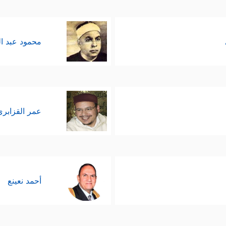
محمود عبد ا
عمر القزابري
أحمد نعينع