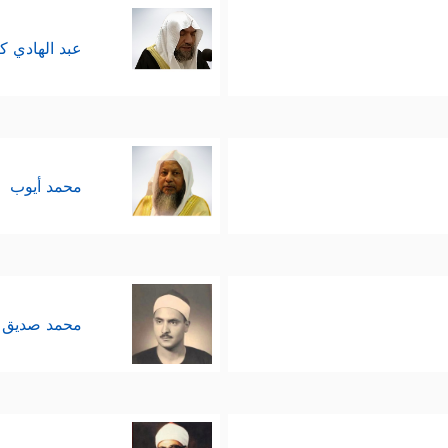
عبد الهادي ك
محمد أيوب
محمد صديق 