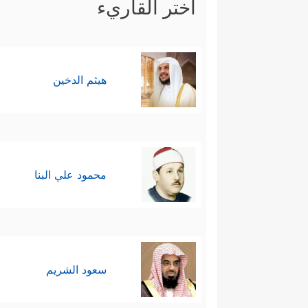
اختر القاريء
هيثم الدخين
محمود علي البنا
سعود الشريم