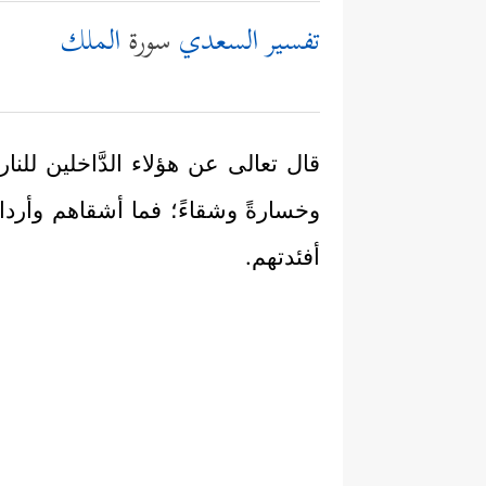
تفسير السعدي
سورة
الملك
قال تعالى عن هؤلاء الدَّاخلين للن
وخسارةً وشقاءً؛ فما أشقاهم وأرداه
أفئدتهم.