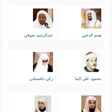
هيثم الدخين
عبدالرشيد صوفي
محمود علي البنا
زكي داغستاني