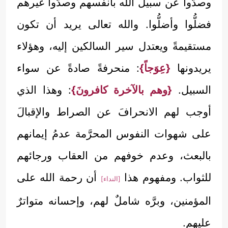
وصدُّوا عن سبيل الله بأنفسهم وصدُّوا غيرهم
فضلُّوا وأضلُّوا. والله تعالى يريد أن تكون
مستقيمةً ويعتدل سير السالكين إليه، وهؤلاء
يريدونها
{عِوَجاً}
: منحرفةً صادةً عن سواء
السبيل.
{وهم بالآخرة كافرونَ}
: وهذا الذي
أوجب لهم الانحرافَ عن الصراط والإقبالَ
على شهوات النفوس المحرَّمة عدمُ إيمانهم
بالبعث، وعدم خوفهم من العقاب ورجائهم
للثواب. ومفهوم هذا
أن رحمة الله على
[النداء]
المؤمنين، وبرَّه شاملٌ لهم، وإحسانه متواترٌ
عليهم.