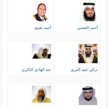
أحمد العجمي
أحمد نعينع
تركي عبيد المري
عبد الهادي كناكري