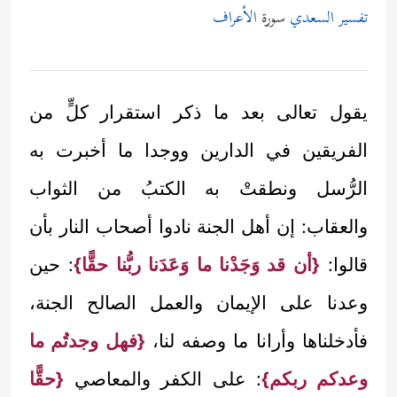
تفسير السعدي
سورة
الأعراف
يقول تعالى بعد ما ذكر استقرار كلٍّ من
الفريقين في الدارين ووجدا ما أخبرت به
الرُّسل ونطقتْ به الكتبُ من الثواب
والعقاب: إن أهل الجنة نادوا أصحاب النار بأن
قالوا:
{أن قد وَجَدْنا ما وَعَدَنا ربُّنا حقًّا}
: حين
وعدنا على الإيمان والعمل الصالح الجنة،
فأدخلناها وأرانا ما وصفه لنا،
{فهل وجدتُم ما
وعدكم ربكم}
: على الكفر والمعاصي
{حقًّا