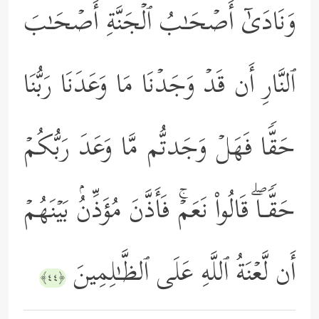
وَنَادَىٰۤ أَصۡحَـٰبُ ٱلۡجَنَّةِ أَصۡحَـٰبَ
ٱلنَّارِ أَن قَدۡ وَجَدۡنَا مَا وَعَدَنَا رَبُّنَا
حَقࣰّا فَهَلۡ وَجَدتُّم مَّا وَعَدَ رَبُّكُمۡ
حَقࣰّـاۖ قَالُواْ نَعَمۡۚ فَأَذَّنَ مُؤَذِّنُۢ بَیۡنَهُمۡ
أَن لَّعۡنَةُ ٱللَّهِ عَلَى ٱلظَّـٰلِمِینَ
﴿٤٤﴾