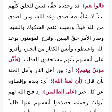
قالوا نعم}
: قد وجدناه حقًّا، فتبين للخلق كلِّهم
بياناً لا شكَّ فيه صدق وعد الله، ومن أصدق
من الله قيلاً، وذهبت عنهم الشكوك والشبه،
وصار الأمر حقَّ اليقين، وفرح المؤمنون بوعد
الله واغتبطوا، وأيس الكفار من الخير، وأقروا
على أنفسهم بأنهم مستحقون للعذاب.
{فأذَّن
مؤذنٌ بينهم}
؛ أي: بين أهل النار وأهل الجنة
بأن قال:
{أن لعنةُ الله}
؛ أي: بعده وإقصاؤه
عن كل خير
{على الظالمين}
: إذ فتح الله لهم
أبوابَ رحمتِهِ، فصدَفوا أنفسهم عنها ظلماً