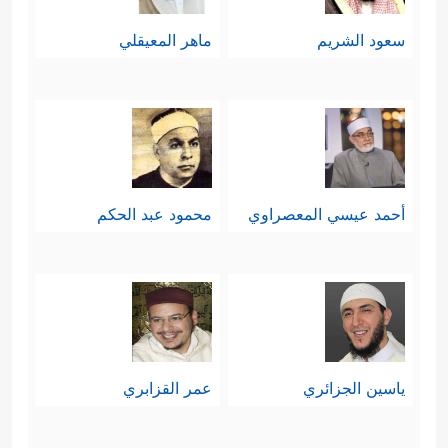
سعود الشريم
ماهر المعيقلي
أحمد عيسي المعصراوي
محمود عبد الحكم
ياسين الجزائري
عمر القزابري