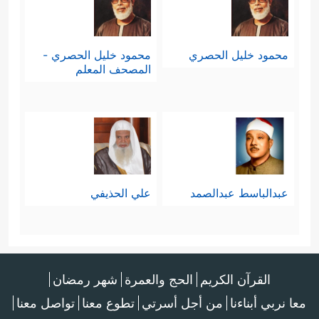
محمود خليل الحصري
محمود خليل الحصري -
المصحف المعلم
عبدالباسط عبدالصمد
علي الحذيفي
القرآن الكريم
الحج والعمرة
شهر رمضان
معا نربي أبناءنا
من أجل أسرتي
تطوع معنا
تواصل معنا