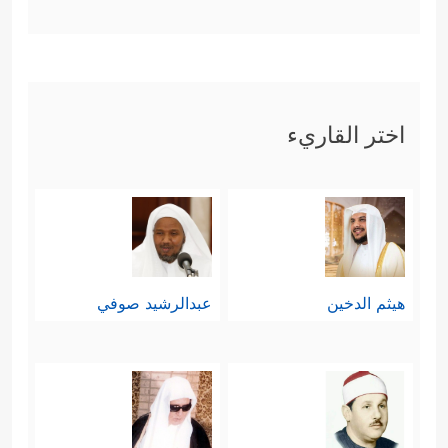
خامسًا: أن إفراد الله في العبادة فرعٌ
عن تفرُّده في الخلق، فلأنه خلق الخلق
بلا مُعينٍ أو شريكٍ فهو المستحق للطاعة
اختر القاريء
والعبادة والخضوع لأمره ونهيه بلا
﴿أَلَا لَهُ ٱلۡخَلۡقُ وَٱلۡأَمۡرُۗ﴾
وسيطٍ، ولا شريكٍ
،
﴿ٱدۡعُواْ رَبَّكُمۡ تَضَرُّعࣰا وَخُفۡیَةًۚ﴾
.
سادسًا: أن هذه العبادة مرتبطة بإصلاح
هيثم الدخين
عبدالرشيد صوفي
الأرض وتحسين ظروف الحياة، وليس
﴿وَلَا تُفۡسِدُواْ فِی ٱلۡأَرۡضِ بَعۡدَ إِصۡلَـٰحِهَا
العكس
وَٱدۡعُوهُ خَوۡفࣰا وَطَمَعًاۚ إِنَّ رَحۡمَتَ ٱللَّهِ قَرِیبࣱ مِّنَ