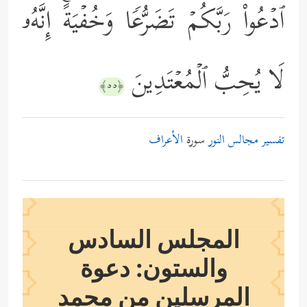
ٱدۡعُواْ رَبَّكُمۡ تَضَرُّعࣰا وَخُفۡیَةًۚ إِنَّهُۥ
لَا یُحِبُّ ٱلۡمُعۡتَدِینَ
﴿٥٥﴾
تفسير مجالس النور
سورة
الأعراف
المجلس السادس
والستون: دعوة
المرسلين من محمد