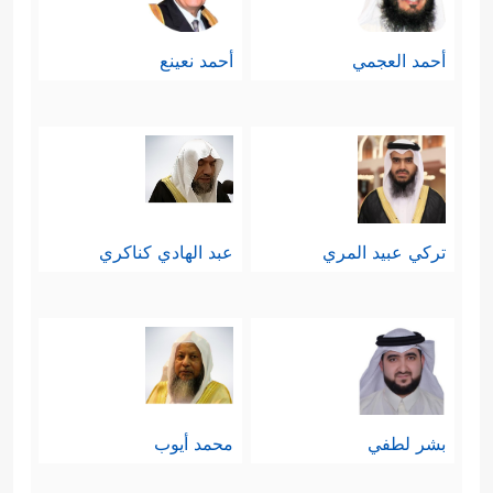
أحمد العجمي
أحمد نعينع
تركي عبيد المري
عبد الهادي كناكري
بشر لطفي
محمد أيوب