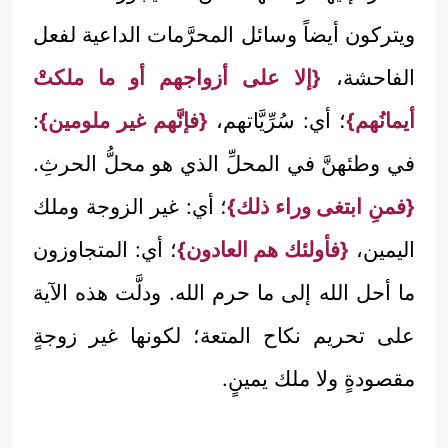
ويتركون أيضاً وسائل المحرَّمات الداعية لفعل
الفاحشة،
{إلا على أزواجهم أو ما ملكتْ
أيمانُهم}
؛ أي: سُرِّيَّاتهم،
{فإنَّهم غير ملومين}
:
في وطئهنَّ في المحلِّ الذي هو محلُّ الحرثِ.
{فمنِ ابتغى وراء ذلك}
؛ أي: غير الزوجة وملك
اليمين،
{فأولئك هم العادون}
؛ أي: المتجاوزون
ما أحل الله إلى ما حرم الله. ودلَّت هذه الآية
على تحريم نكاح المتعة؛ لكونها غير زوجةٍ
مقصودةٍ ولا ملك يمينٍ.