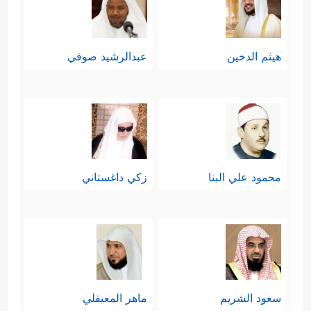
هيثم الدخين
عبدالرشيد صوفي
محمود علي البنا
زكي داغستاني
سعود الشريم
ماهر المعيقلي