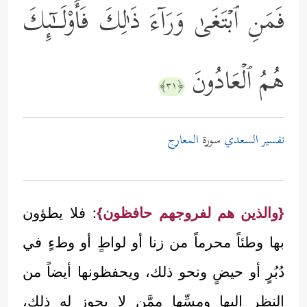
فَمَنِ ٱبۡتَغَىٰ وَرَاۤءَ ذَ ٰ⁠لِكَ فَأُوْلَــٰۤىِٕكَ
هُمُ ٱلۡعَادُونَ
﴿٣١﴾
تفسير السعدي
سورة
المعارج
{والذين هم لفروجهم حافظون}
: فلا يطؤون
بها وطئاً محرماً من زنا أو لواطٍ أو وطءٍ في
دُبُرٍ أو حيضٍ ونحو ذلك، ويحفظونها أيضاً من
النظر إليها ومسِّها ممَّن لا يجوز له ذلك،