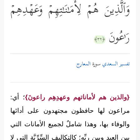
وَٱلَّذِینَ هُمۡ لِأَمَـٰنَـٰتِهِمۡ وَعَهۡدِهِمۡ
رَ ٰ⁠عُونَ
﴿٣٢﴾
تفسير السعدي
سورة
المعارج
{والذين هم لأماناتهم وعهدِهِم راعونَ}
؛ أي:
مراعون لها حافظون مجتهدون على أدائها
والوفاء بها، وهذا شاملٌ لجميع الأمانات التي
بين العبد وبين ربِّه؛ كالتكاليف السِّرِّيَّة التي لا