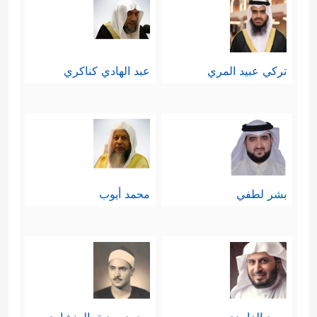
تركي عبيد المري
عبد الهادي كناكري
بشر لطفي
محمد أيوب