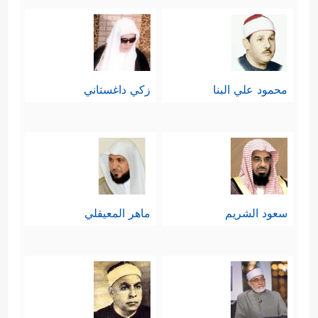
محمود علي البنا
زكي داغستاني
سعود الشريم
ماهر المعيقلي