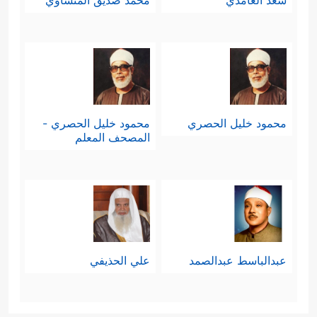
سعد الغامدي
محمد صديق المنشاوي
محمود خليل الحصري
محمود خليل الحصري -
المصحف المعلم
عبدالباسط عبدالصمد
علي الحذيفي