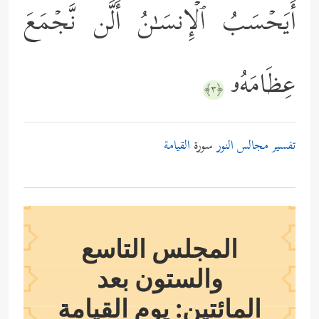
أَیَحۡسَبُ ٱلۡإِنسَـٰنُ أَلَّن نَّجۡمَعَ
عِظَامَهُۥ
﴿٣﴾
تفسير مجالس النور
سورة
القيامة
المجلس التاسع
والستون بعد
المائتين: يوم القيامة