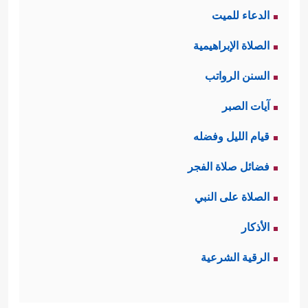
الدعاء للميت
النفس الشريرة بالاستِمرار في فجورها،
الصلاة الإبراهيمية
﴿بَلۡ یُرِیدُ ٱلۡإِنسَـٰنُ
والانغماس في شهواتها
السنن الرواتب
لِیَفۡجُرَ أَمَامَهُۥ
﴿٥﴾
یَسۡـَٔلُ أَیَّانَ یَوۡمُ ٱلۡقِیَـٰمَةِ﴾
.
آيات الصبر
ثالثًا: تعرِضُ السورةُ مَشاهِدَ من ذلك
قيام الليل وفضله
اليوم الرهيب، مَشاهِدَ مما يصيب الأفلاك
فضائل صلاة الفجر
العلويّة وانقلاب نظامها، ومَشاهِد من
الصلاة على النبي
﴿فَإِذَا بَرِقَ
صدمة الإنسان وذهوله وحيرته
الأذكار
ٱلۡبَصَرُ
﴿٧﴾
وَخَسَفَ ٱلۡقَمَرُ
﴿٨﴾
وَجُمِعَ ٱلشَّمۡسُ
الرقية الشرعية
وَٱلۡقَمَرُ
﴿٩﴾
یَقُولُ ٱلۡإِنسَـٰنُ یَوۡمَىِٕذٍ أَیۡنَ ٱلۡمَفَرُّ
﴿١٠﴾
.