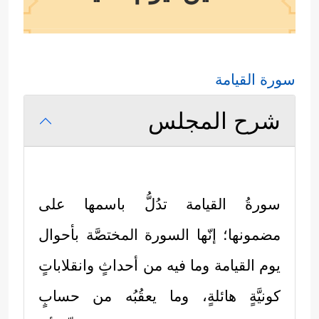
سورة القيامة
شرح المجلس
سورةُ القيامة تدُلُّ باسمها على
مضمونها؛ إنّها السورة المختصَّة بأحوال
يوم القيامة وما فيه من أحداثٍ وانقلاباتٍ
كونيَّةٍ هائلةٍ، وما يعقُبُه من حسابٍ