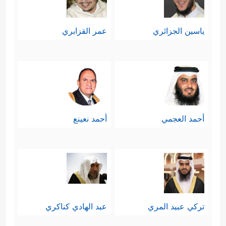
تفاوت فيها الناس بحسب إيمانهم
ياسين الجزائري
عمر القزابري
﴿كَلَّا بَلۡ
وحضور هذا الإيمان في قلوبهم
تُحِبُّونَ ٱلۡعَاجِلَةَ
﴿٢٠﴾
وَتَذَرُونَ ٱلۡـَٔاخِرَةَ﴾
فالناس
يُفضِّلون الشيء العاجل ولو كان زهيدًا
على الآجل ولو كان ثمينًا، ومِن ثَمَّ
أحمد العجمي
أحمد نعينع
يميلون إلى الدنيا العاجلة أكثر من الدار
الآخرة، وأمّا الكافر فهو الذي يذَر الآخرة
بالكليّة، وينكَبُّ على الدنيا بالكليَّة أيضًا.
سابعًا: تُقسِّم ال
سورة الناس
في ذلك
تركي عبيد المري
عبد الهادي كناكري
اليوم بحسب نتائج أعمالهم على