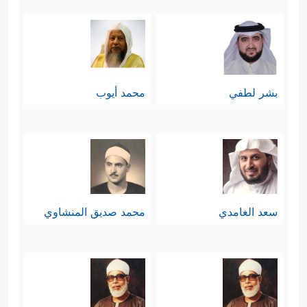
قسمين: ناجٍ مُستبشر، وهالِك مُستحسِر
﴿وُجُوهࣱ یَوۡمَىِٕذࣲ نَّاضِرَةٌ
﴿٢٢﴾
إِلَىٰ رَبِّهَا نَاظِرَةࣱ
﴿٢٣﴾
وَوُجُوهࣱ یَوۡمَىِٕذِۭ بَاسِرَةࣱ
﴿٢٤﴾
تَظُنُّ أَن یُفۡعَلَ بِهَا
بشر لطفي
محمد أيوب
فَاقِرَةࣱ﴾
.
ثامنًا: تنقل السورة مشهدًا من مشاهد
الاحتضار عند دنوِّ الأجل واقتراب الرحيل،
وهو المشهد المعهود في كلِّ يومٍ وإن
سعد الغامدي
محمد صديق المنشاوي
﴿كَلَّاۤ إِذَا بَلَغَتِ
كان الناس عنه غافلين
ٱلتَّرَاقِیَ
﴿٢٦﴾
وَقِیلَ مَنۡۜ رَاقࣲ
﴿٢٧﴾
وَظَنَّ أَنَّهُ ٱلۡفِرَاقُ
﴿٢٨﴾
وَٱلۡتَفَّتِ ٱلسَّاقُ بِٱلسَّاقِ
﴿٢٩﴾
إِلَىٰ رَبِّكَ