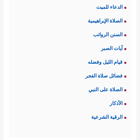
الدعاء للميت
النفس الشريرة بالاستِمرار في فجورها،
الصلاة الإبراهيمية
﴿بَلۡ یُرِیدُ ٱلۡإِنسَـٰنُ
والانغماس في شهواتها
السنن الرواتب
لِیَفۡجُرَ أَمَامَهُۥ
﴿٥﴾
یَسۡـَٔلُ أَیَّانَ یَوۡمُ ٱلۡقِیَـٰمَةِ﴾
.
آيات الصبر
ثالثًا: تعرِضُ السورةُ مَشاهِدَ من ذلك
قيام الليل وفضله
اليوم الرهيب، مَشاهِدَ مما يصيب الأفلاك
فضائل صلاة الفجر
العلويّة وانقلاب نظامها، ومَشاهِد من
الصلاة على النبي
﴿فَإِذَا بَرِقَ
صدمة الإنسان وذهوله وحيرته
الأذكار
ٱلۡبَصَرُ
﴿٧﴾
وَخَسَفَ ٱلۡقَمَرُ
﴿٨﴾
وَجُمِعَ ٱلشَّمۡسُ
الرقية الشرعية
وَٱلۡقَمَرُ
﴿٩﴾
یَقُولُ ٱلۡإِنسَـٰنُ یَوۡمَىِٕذٍ أَیۡنَ ٱلۡمَفَرُّ
﴿١٠﴾
.