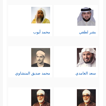
قسمين: ناجٍ مُستبشر، وهالِك مُستحسِر
﴿وُجُوهࣱ یَوۡمَىِٕذࣲ نَّاضِرَةٌ
﴿٢٢﴾
إِلَىٰ رَبِّهَا نَاظِرَةࣱ
﴿٢٣﴾
وَوُجُوهࣱ یَوۡمَىِٕذِۭ بَاسِرَةࣱ
﴿٢٤﴾
تَظُنُّ أَن یُفۡعَلَ بِهَا
بشر لطفي
محمد أيوب
فَاقِرَةࣱ﴾
.
ثامنًا: تنقل السورة مشهدًا من مشاهد
الاحتضار عند دنوِّ الأجل واقتراب الرحيل،
وهو المشهد المعهود في كلِّ يومٍ وإن
سعد الغامدي
محمد صديق المنشاوي
﴿كَلَّاۤ إِذَا بَلَغَتِ
كان الناس عنه غافلين
ٱلتَّرَاقِیَ
﴿٢٦﴾
وَقِیلَ مَنۡۜ رَاقࣲ
﴿٢٧﴾
وَظَنَّ أَنَّهُ ٱلۡفِرَاقُ
﴿٢٨﴾
وَٱلۡتَفَّتِ ٱلسَّاقُ بِٱلسَّاقِ
﴿٢٩﴾
إِلَىٰ رَبِّكَ