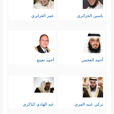
تفاوت فيها الناس بحسب إيمانهم
ياسين الجزائري
عمر القزابري
﴿كَلَّا بَلۡ
وحضور هذا الإيمان في قلوبهم
تُحِبُّونَ ٱلۡعَاجِلَةَ
﴿٢٠﴾
وَتَذَرُونَ ٱلۡـَٔاخِرَةَ﴾
فالناس
يُفضِّلون الشيء العاجل ولو كان زهيدًا
على الآجل ولو كان ثمينًا، ومِن ثَمَّ
أحمد العجمي
أحمد نعينع
يميلون إلى الدنيا العاجلة أكثر من الدار
الآخرة، وأمّا الكافر فهو الذي يذَر الآخرة
بالكليّة، وينكَبُّ على الدنيا بالكليَّة أيضًا.
سابعًا: تُقسِّم ال
سورة الناس
في ذلك
تركي عبيد المري
عبد الهادي كناكري
اليوم بحسب نتائج أعمالهم على