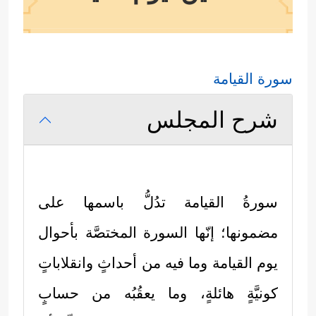
سورة القيامة
شرح المجلس
سورةُ القيامة تدُلُّ باسمها على
مضمونها؛ إنّها السورة المختصَّة بأحوال
يوم القيامة وما فيه من أحداثٍ وانقلاباتٍ
كونيَّةٍ هائلةٍ، وما يعقُبُه من حسابٍ