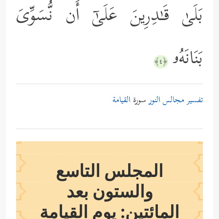
بَلَىٰ قَـٰدِرِینَ عَلَىٰۤ أَن نُّسَوِّیَ
بَنَانَهُۥ
﴿٤﴾
تفسير مجالس النور
سورة
القيامة
المجلس التاسع
والستون بعد
المائتين: يوم القيامة