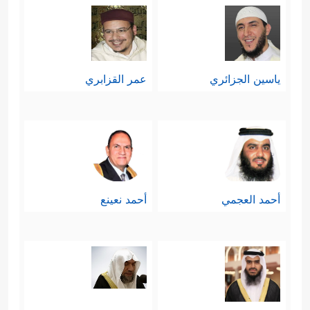
ياسين الجزائري
عمر القزابري
أحمد العجمي
أحمد نعينع