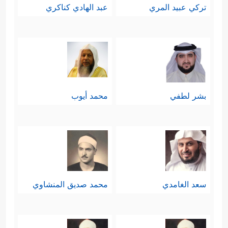
تركي عبيد المري
عبد الهادي كناكري
بشر لطفي
محمد أيوب
سعد الغامدي
محمد صديق المنشاوي