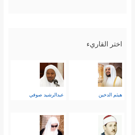
اختر القاريء
هيثم الدخين
عبدالرشيد صوفي