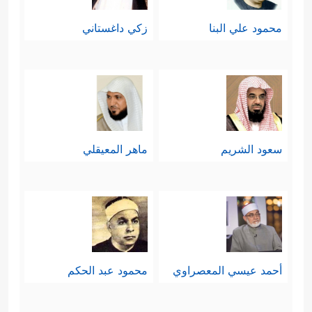
محمود علي البنا
زكي داغستاني
سعود الشريم
ماهر المعيقلي
أحمد عيسي المعصراوي
محمود عبد الحكم