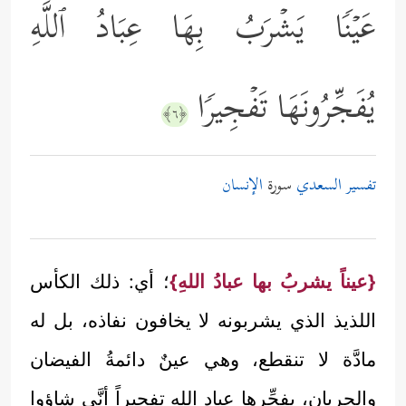
عَیۡنࣰا یَشۡرَبُ بِهَا عِبَادُ ٱللَّهِ
یُفَجِّرُونَهَا تَفۡجِیرࣰا
﴿٦﴾
تفسير السعدي
سورة
الإنسان
{عيناً يشربُ بها عبادُ اللهِ}
؛ أي: ذلك الكأس
اللذيذ الذي يشربونه لا يخافون نفاذه، بل له
مادَّة لا تنقطع، وهي عينٌ دائمةُ الفيضان
والجريان، يفجِّرها عباد الله تفجيراً أنَّى شاؤوا