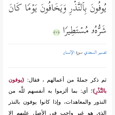
یُوفُونَ بِٱلنَّذۡرِ وَیَخَافُونَ یَوۡمࣰا كَانَ
شَرُّهُۥ مُسۡتَطِیرࣰا
﴿٧﴾
تفسير السعدي
سورة
الإنسان
ثم ذكر جملةً من أعمالهم ، فقال:
{يوفون
بالنَّذْرِ}
؛ أي: بما ألزموا به أنفسهم للَّه من
النذور والمعاهدات، وإذا كانوا يوفون بالنذر
الذي هو غير واجبٍ في الأصل عليهم إلا