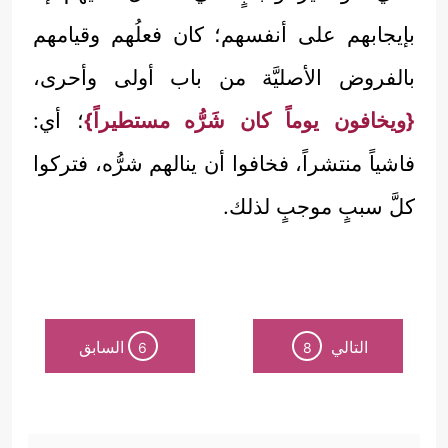
بإيجابهم على أنفسهم؛ كان فعلُهم وقيامهم
بالفروض الأصليَّة من باب أولى وأحرى،
{ويخافون يوماً كان شَرُّه مستطيراً}
؛ أي:
فاشياً منتشراً، فخافوا أن ينالهم شرُّه، فتركوا
كلَّ سببٍ موجبٍ لذلك.
التالي
السابق
6
8