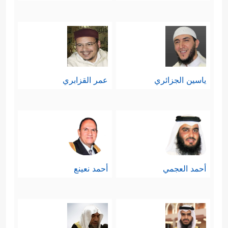
ياسين الجزائري
عمر القزابري
أحمد العجمي
أحمد نعينع