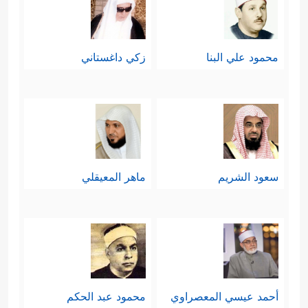
محمود علي البنا
زكي داغستاني
سعود الشريم
ماهر المعيقلي
أحمد عيسي المعصراوي
محمود عبد الحكم