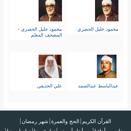
محمود خليل الحصري
محمود خليل الحصري -
المصحف المعلم
عبدالباسط عبدالصمد
علي الحذيفي
القرآن الكريم
الحج والعمرة
شهر رمضان
معا نربي أبناءنا
من أجل أسرتي
تطوع معنا
تواصل معنا