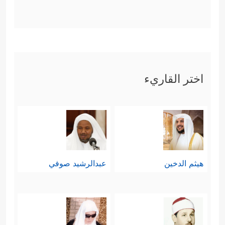
اختر القاريء
هيثم الدخين
عبدالرشيد صوفي