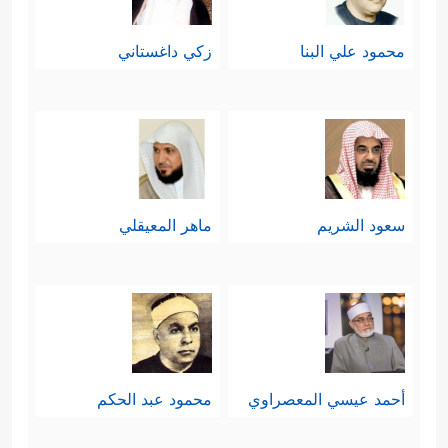
محمود علي البنا
زكي داغستاني
سعود الشريم
ماهر المعيقلي
أحمد عيسي المعصراوي
محمود عبد الحكم