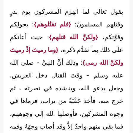
يقول تعالى لما انهزم المشركون يوم بدرٍ
وقتلهم المسلمونَ:
{فلم تقتُلوهم}
: بحولِكم
وقوَّتكم،
{ولكنَّ الله قتلهم}
: حيث أعانكم
على ذلك بما تقدَّم ذكره،
{وما رميتَ إذْ رميتَ
ولكنَّ الله رمى}
: وذلك أنَّ النبيَّ - صلى الله
عليه وسلم - وقتَ القتال دخل العريش،
وجعل يدعو الله، ويناشده في نصرته ، ثم
خرج منه، فأخذ حَفْنَةً من تراب، فرماها في
وجوه المشركين، فأوصلها الله إلى وجوههم،
فما بقي منهم واحدٌ إلاَّ وقد أصاب وجهَهُ وفمه