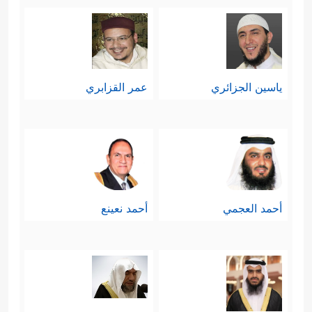
ياسين الجزائري
عمر القزابري
أحمد العجمي
أحمد نعينع