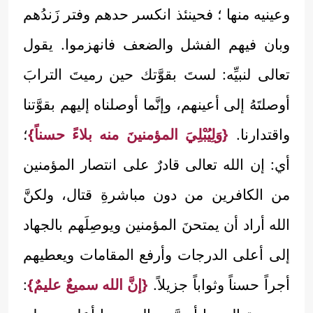
وعينيه منها ؛ فحينئذ انكسر حدهم وفتر زَندُهم
وبان فيهم الفشل والضعف فانهزموا. يقول
تعالى لنبيِّه: لستَ بقوَّتك حين رميتَ الترابَ
أوصلتَهُ إلى أعينهم، وإنَّما أوصلناه إليهم بقوَّتنا
واقتدارنا.
{وَلِيُبْلِيَ المؤمنينَ منه بلاءً حسناً}
؛
أي: إن الله تعالى قادرٌ على انتصار المؤمنين
من الكافرين من دون مباشرةِ قتال، ولكنَّ
الله أراد أن يمتحنَ المؤمنين ويوصِلَهم بالجهاد
إلى أعلى الدرجات وأرفع المقامات ويعطيهم
أجراً حسناً وثواباً جزيلاً.
{إنَّ الله سميعٌ عليمٌ}
: