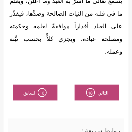
يسمع تعالى ما أسرَّ به العبد وما أعلن، ويعلم
ما في قلبه من النيات الصالحة وضدِّها، فيقدِّر
على العباد أقداراً موافقةً لعلمه وحكمته
ومصلحة عباده، ويجزي كلاًّ بحسب نيَّته
وعمله.
التالي
السابق
16
18
روابط سريعة :