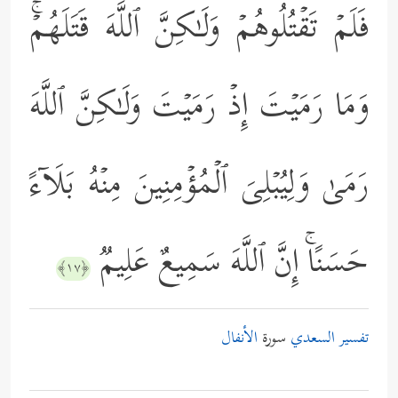
فَلَمۡ تَقۡتُلُوهُمۡ وَلَـٰكِنَّ ٱللَّهَ قَتَلَهُمۡۚ
وَمَا رَمَیۡتَ إِذۡ رَمَیۡتَ وَلَـٰكِنَّ ٱللَّهَ
رَمَىٰ وَلِیُبۡلِیَ ٱلۡمُؤۡمِنِینَ مِنۡهُ بَلَاۤءً
حَسَنًاۚ إِنَّ ٱللَّهَ سَمِیعٌ عَلِیمࣱ
﴿١٧﴾
تفسير السعدي
سورة
الأنفال