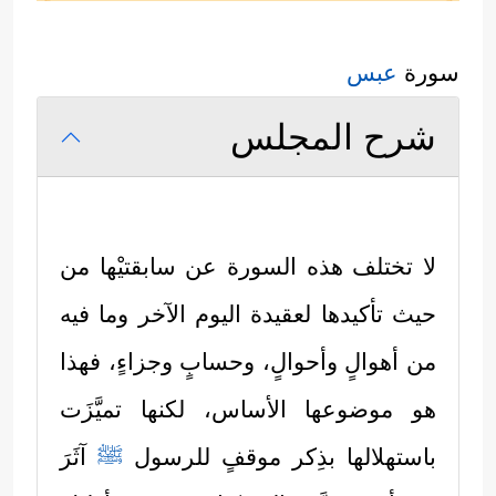
سورة
عبس
شرح المجلس
لا تختلف هذه السورة عن سابقتيْها من
حيث تأكيدها لعقيدة اليوم الآخر وما فيه
من أهوالٍ وأحوالٍ، وحسابٍ وجزاءٍ، فهذا
هو موضوعها الأساس، لكنها تميَّزَت
باستهلالها بذِكر موقفٍ للرسول
ﷺ
آثَرَ