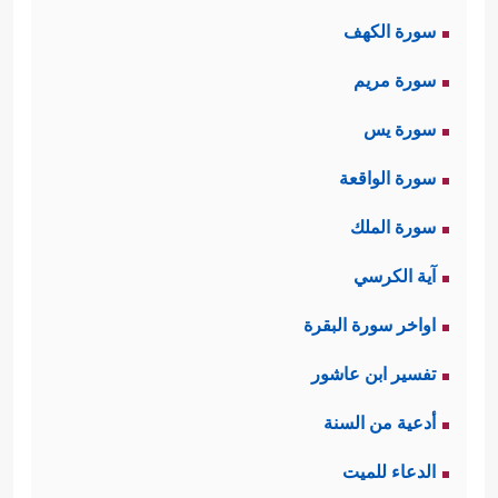
سورة الكهف
الأعمى؛ إذ جاء إلى النبيّ
ﷺ
قاصدًا له
سورة مريم
يسأله في أمور دينه، فأعرَضَ عنه النبيُّ
ﷺ
سورة يس
، وانشغل بغيره من كبراء القوم،
وكان هذا اجتهادًا منه
ﷺ
لعلَّ الله ينفع
سورة الواقعة
بهؤلاء الدعوة ويُقوِّي من عُودها، وليدفع
سورة الملك
عن أصحابه شرَّ ما يتعرّضون له على
آية الكرسي
أيديهم من التعذيب والتنكيل، لكن الله 
اواخر سورة البقرة
عاتبه على ذلك، مبيّنًا لقاعدةٍ مبدئيَّةٍ من
تفسير ابن عاشور
﴿عَبَسَ وَتَوَلَّىٰۤ
قواعد التعامل مع الناس
أدعية من السنة
﴿١﴾
أَن جَاۤءَهُ ٱلۡأَعۡمَىٰ
﴿٢﴾
وَمَا یُدۡرِیكَ لَعَلَّهُۥ
الدعاء للميت