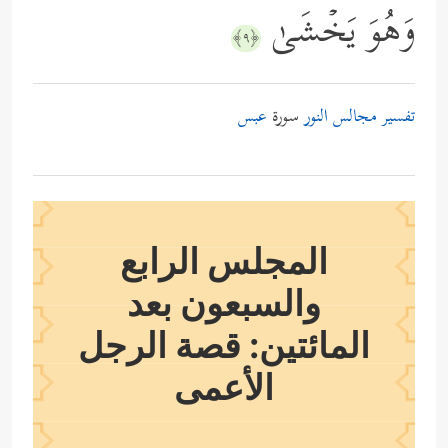
وَهُوَ یَخۡشَىٰ
﴿٩﴾
تفسير مجالس النور
سورة
عبس
المجلس الرابع
والسبعون بعد
المائتين: قصة الرجل
الأعمى