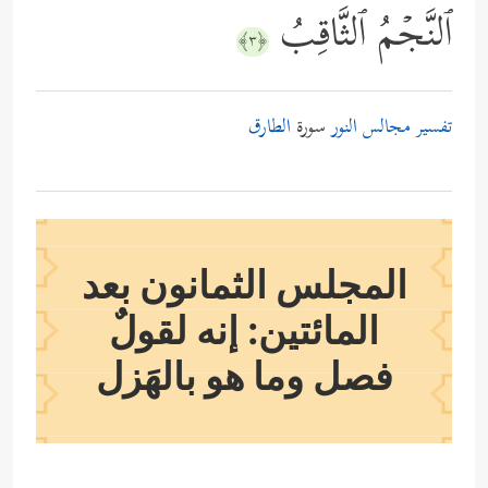
ٱلنَّجۡمُ ٱلثَّاقِبُ
﴿٣﴾
تفسير مجالس النور
سورة
الطارق
المجلس الثمانون بعد
المائتين: إنه لقولٌ
فصل وما هو بالهَزل