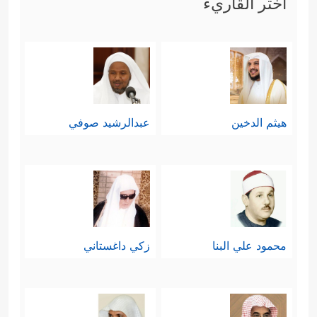
اختر القاريء
لأولئك الذين يُكذِّبون بالقرآن، ويكيدون
﴿إِنَّهُمۡ یَكِیدُونَ كَیۡدࣰا
﴿١٥﴾
لهذه الدعوة
وَأَكِیدُ كَیۡدࣰا
﴿١٦﴾
فَمَهِّلِ ٱلۡكَـٰفِرِینَ أَمۡهِلۡهُمۡ رُوَیۡدَۢا﴾
.
هيثم الدخين
عبدالرشيد صوفي
محمود علي البنا
زكي داغستاني