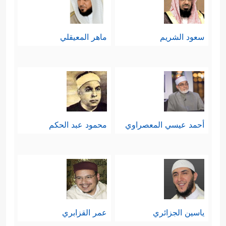
سعود الشريم
ماهر المعيقلي
أحمد عيسي المعصراوي
محمود عبد الحكم
ياسين الجزائري
عمر القزابري