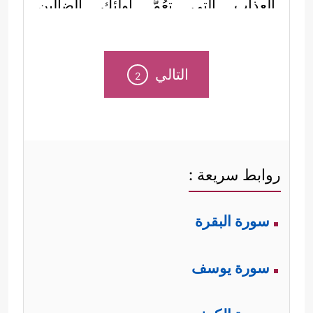
العذاب التي تعُمُّ أولئك الضالِّين
المُكذِّبين، بالنار والحَميم والضريع الذي لا
﴿هَلۡ أَتَىٰكَ حَدِیثُ
يُسمِن ولا يُغني من جوعٍ
التالي
2
ٱلۡغَـٰشِیَةِ
﴿١﴾
وُجُوهࣱ یَوۡمَىِٕذٍ خَـٰشِعَةٌ
﴿٢﴾
عَامِلَةࣱ
نَّاصِبَةࣱ
﴿٣﴾
تَصۡلَىٰ نَارًا حَامِیَةࣰ
﴿٤﴾
تُسۡقَىٰ مِنۡ
عَیۡنٍ ءَانِیَةࣲ
﴿٥﴾
لَّیۡسَ لَهُمۡ طَعَامٌ إِلَّا مِن ضَرِیعࣲ
﴿٦﴾
روابط سريعة :
لَّا یُسۡمِنُ وَلَا یُغۡنِی مِن جُوعࣲ﴾
.
سورة البقرة
ثانيًا: ثم تنتقل إلى الوجوه الناعمة
الراضية التي تنعَم برضاه سبحانه،
سورة يوسف
والجَنَّة العالية التي أعدَّها الله لهم بعيونها