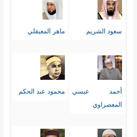
الدعوة والكيد بأهلها.
﴿تُسۡقَىٰ مِنۡ عَیۡنٍ ءَانِیَةࣲ﴾
أي: من عينٍ
سعود الشريم
ماهر المعيقلي
شديدة الحرارة، كما قال في
سورة
﴿یَطُوفُونَ بَیۡنَهَا وَبَیۡنَ حَمِیمٍ ءَانࣲ﴾
الرحمن
:
، أي: حارّ.
[الرحمن: 44]
﴿لَّیۡسَ لَهُمۡ طَعَامٌ إِلَّا مِن ضَرِیعࣲ﴾
هو طعامٌ
خبيثٌ من أطعمة أهل النار لا
أحمد عيسي
محمود عبد الحكم
ينفعهم، ولا يسدُّ شيئًا من جوعهم
المعصراوي
﴿لَّا یُسۡمِنُ وَلَا یُغۡنِی مِن جُوعࣲ﴾
.
﴿وُجُوهࣱ یَوۡمَىِٕذࣲ نَّاعِمَةࣱ﴾
أي: ظهرت عليها