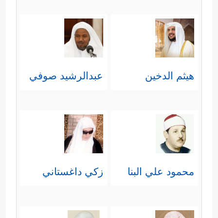
لأنَّها تعمُّ الناس بأهوالها، وتعمُّ
الظالمين بعذابها.
﴿وُجُوهࣱ یَوۡمَىِٕذٍ خَـٰشِعَةٌ﴾
أي: خائفة ذليلة،
هيثم الدخين
عبدالرشيد صوفي
وهي وجوه أهل النار.
﴿عَامِلَةࣱ نَّاصِبَةࣱ﴾
صفتان من صفات
أهل النار مُقيّدتان بظرف
الغاشية
،
بمعنى أنَّهم يتَعبون وينصبون
ويشقَون في ذلك العذاب الشديد،
محمود علي البنا
زكي داغستاني
وفيه تعريضٌ بما كانوا عليه من تعبٍ
ونصبٍ في سبيل الصدِّ عن هذه