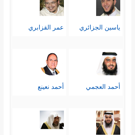
نضرة النعيم، وهذه هي وجوه أهل
الجَنَّة.
ياسين الجزائري
عمر القزابري
﴿لِّسَعۡیِهَا رَاضِیَةࣱ﴾
وهذا من تمام
نعيمها؛ أن تكون سعيدة بما قدَّمَته
في حياتها.
﴿لَّا تَسۡمَعُ فِیهَا لَـٰغِیَةࣰ﴾
أي: لا تسمع في
أحمد العجمي
أحمد نعينع
الجَنَّة لغوًا؛ فليس هناك إلَّا ما
يُستحسن من الكلام.
﴿وَأَكۡوَابࣱ مَّوۡضُوعَةࣱ﴾
أي: مهيّأة لهم
وفيها ما يشتَهون من شرابهم.