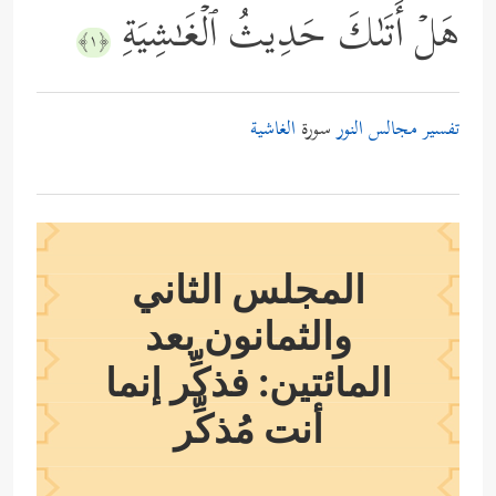
هَلۡ أَتَىٰكَ حَدِیثُ ٱلۡغَـٰشِیَةِ
﴿١﴾
تفسير مجالس النور
سورة
الغاشية
المجلس الثاني
والثمانون بعد
المائتين: فذكِّر إنما
أنت مُذكِّر