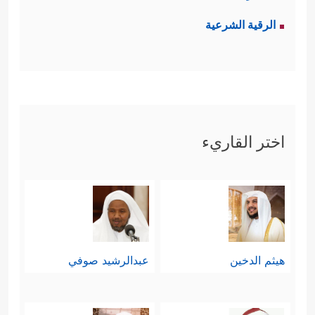
الرقية الشرعية
اختر القاريء
هيثم الدخين
عبدالرشيد صوفي