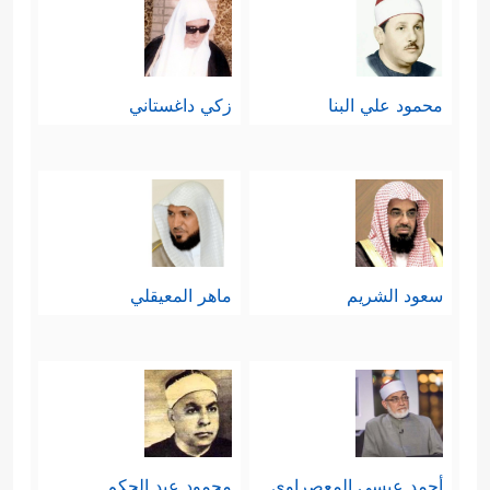
محمود علي البنا
زكي داغستاني
سعود الشريم
ماهر المعيقلي
أحمد عيسي المعصراوي
محمود عبد الحكم