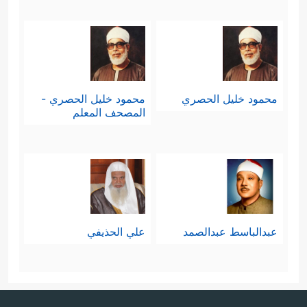
محمود خليل الحصري
محمود خليل الحصري -
المصحف المعلم
عبدالباسط عبدالصمد
علي الحذيفي