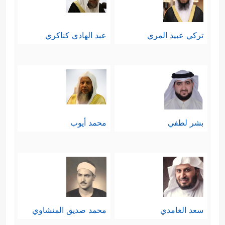
تركي عبيد المري
عبد الهادي كناكري
بشر لطفي
محمد أيوب
سعد الغامدي
محمد صديق المنشاوي