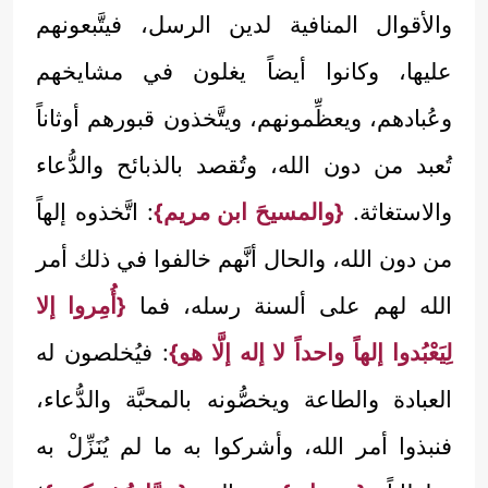
والأقوال المنافية لدين الرسل، فيتَّبعونهم
عليها، وكانوا أيضاً يغلون في مشايخهم
وعُبادهم، ويعظِّمونهم، ويتَّخذون قبورهم أوثاناً
تُعبد من دون الله، وتُقصد بالذبائح والدُّعاء
والاستغاثة.
{والمسيحَ ابن مريم}
: اتَّخذوه إلهاً
من دون الله، والحال أنَّهم خالفوا في ذلك أمر
الله لهم على ألسنة رسله، فما
{أُمِروا إلا
لِيَعْبُدوا إلهاً واحداً لا إله إلَّا هو}
: فيُخلصون له
العبادة والطاعة ويخصُّونه بالمحبَّة والدُّعاء،
فنبذوا أمر الله، وأشركوا به ما لم يُنَزِّلْ به