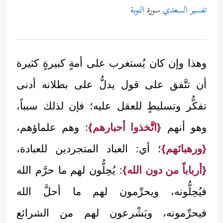
تفسير السعدي
سورة
التوبة
وهذا وإن كان يُستغرب على أمةٍ كبيرةٍ كثيرة
أن تتَّفق على قول يدلُّ على بطلانه أدنى
تفكُّر وتسليطٍ للعقل عليه؛ فإن لذلك سبباً،
وهو أنهم
{اتَّخذوا أحبارهم}
: وهم علماؤهم،
{ورهبانَهم}
؛ أي: العباد المتجردين للعبادة،
{أرباباً من دون الله}
: يُحِلُّون لهم ما حرَّم الله
فيُحِلُّونه، ويحرِّمون لهم ما أحلَّ الله
فيحرِّمونه، ويَشْرعون لهم من الشرائع