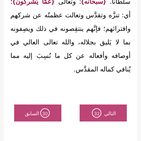
سلطاناً.
{سبحانه}
: وتعالى
{عمَّا يُشركون}
؛
أي: تنزَّه وتقدَّس وتعالت عظمتُه عن شركهم
وافترائهم؛ فإنَّهم ينتقِصونه في ذلك ويصِفونه
بما لا يَليق بجلاله، والله تعالى العالي في
أوصافه وأفعاله عن كل ما نُسِبَ إليه مما
يُنافي كماله المقدَّس.
التالي
السابق
30
32