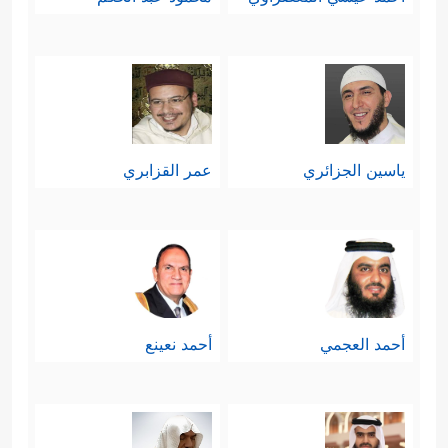
ياسين الجزائري
عمر القزابري
أحمد العجمي
أحمد نعينع