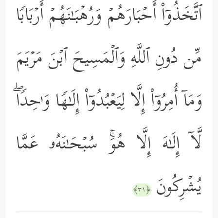
ٱتَّخَذُوۤاْ أَحۡبَارَهُمۡ وَرُهۡبَـٰنَهُمۡ أَرۡبَابࣰا
مِّن دُونِ ٱللَّهِ وَٱلۡمَسِیحَ ٱبۡنَ مَرۡیَمَ
وَمَاۤ أُمِرُوۤاْ إِلَّا لِیَعۡبُدُوۤاْ إِلَـٰهࣰا وَ ٰ⁠حِدࣰاۖ
لَّاۤ إِلَـٰهَ إِلَّا هُوَۚ سُبۡحَـٰنَهُۥ عَمَّا
یُشۡرِكُونَ
﴿٣١﴾