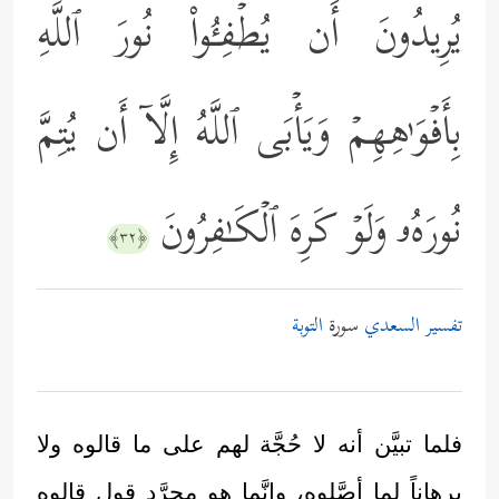
یُرِیدُونَ أَن یُطۡفِـُٔواْ نُورَ ٱللَّهِ
بِأَفۡوَ ٰ⁠هِهِمۡ وَیَأۡبَى ٱللَّهُ إِلَّاۤ أَن یُتِمَّ
نُورَهُۥ وَلَوۡ كَرِهَ ٱلۡكَـٰفِرُونَ
﴿٣٢﴾
تفسير السعدي
سورة
التوبة
فلما تبيَّن أنه لا حُجَّة لهم على ما قالوه ولا
برهاناً لما أصَّلوه، وإنَّما هو مجرَّد قول قالوه