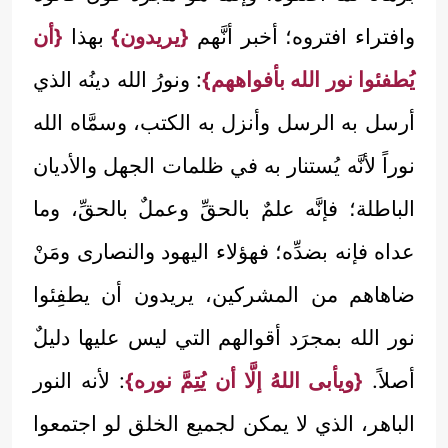
وافتراء افتروه؛ أخبر أنَّهم
{يريدون}
بهذا
{أن
يُطفئوا نور الله بأفواههم}
: ونورُ الله دينُه الذي
أرسل به الرسل وأنزل به الكتب، وسمَّاه الله
نوراً لأنَّه يُستنار به في ظلمات الجهل والأديان
الباطلة؛ فإنَّه علمٌ بالحقِّ وعملٌ بالحقِّ، وما
عداه فإنه بضدِّه؛ فهؤلاء اليهود والنصارى ومَنْ
ضاهاهم من المشركين، يريدون أن يطفِئوا
نور الله بمجرَد أقوالهم التي ليس عليها دليلٌ
أصلاً.
{ويأبى اللهُ إلَّا أن يُتِمَّ نوره}
: لأنه النور
الباهر، الذي لا يمكن لجميع الخلق لو اجتمعوا