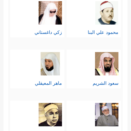
محمود علي البنا
زكي داغستاني
سعود الشريم
ماهر المعيقلي