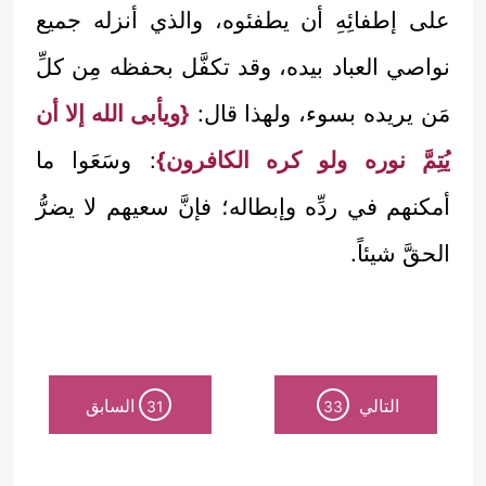
على إطفائِهِ أن يطفئوه، والذي أنزله جميع
نواصي العباد بيده، وقد تكفَّل بحفظه مِن كلِّ
مَن يريده بسوء، ولهذا قال:
{ويأبى الله إلا أن
يُتِمَّ نوره ولو كره الكافرون}
: وسَعَوا ما
أمكنهم في ردِّه وإبطاله؛ فإنَّ سعيهم لا يضرُّ
الحقَّ شيئاً.
التالي
السابق
31
33