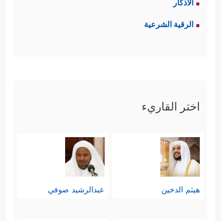
الأذكار
الرقية الشرعية
اختر القاريء
هيثم الدخين
عبدالرشيد صوفي