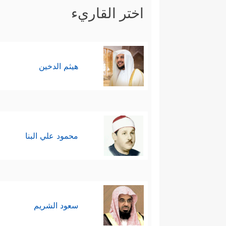
اختر القاريء
هيثم الدخين
محمود علي البنا
سعود الشريم