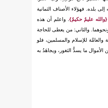
إلى بلده. فهؤلاء الأصناف الثمانية
{والله عليمٌ حكيمٌ}
. واعلم أن هذه
ونحوهما. والثاني: من يعطى للحاجة
ة والعامَّة للإسلام والمسلمين، فلو
أموال ما يسدُّ الثغور، ويجاهَدُ به