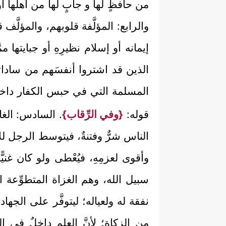
من حافظٍ لها و جابٍ لها من أهلها أو
والرابع: المؤلَّفة قلوبهم، والمؤلَّ
إيمانه أو إسلام نظيرِهِ أو جبايتها 
الذين قد اشتروا أنفسَهم من ساداته
المسلمة التي في حبس الكفار داخلٌ
قوله:
{وفي الرِّقاب}
. السادس: الغا
الناس شرٌّ وفتنةٌ، فيتوسط الرجل للإ
وأقوى لعزمِهِ، فيُعْطى ولو كان غنيّ
سبيل الله، وهم الغزاة المتطوِّعة ال
نفقة له ولعياله؛ ليتوفَّر على الجه
من الزكاة؛ لأنَّ العلم داخلٌ في ا