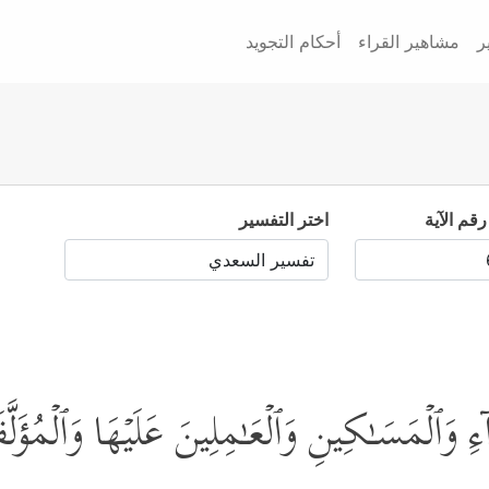
ر
مشاهير القراء
أحكام التجويد
رقم الآية
اختر التفسير
ِ وَٱلۡمَسَـٰكِینِ وَٱلۡعَـٰمِلِینَ عَلَیۡهَا وَٱلۡمُؤَلَّ