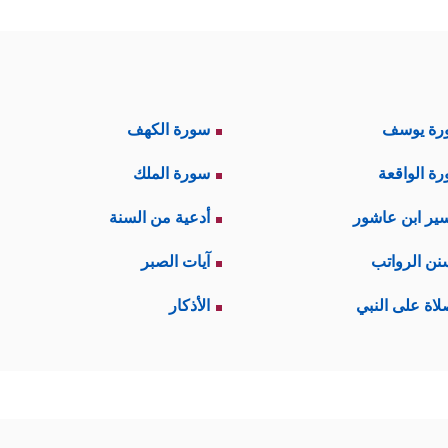
رة يوسف
سورة الكهف
ة الواقعة
سورة الملك
ير ابن عاشور
أدعية من السنة
نن الرواتب
آيات الصبر
لاة على النبي
الأذكار