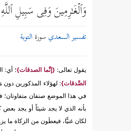
وَٱلۡغَـٰرِمِینَ وَفِی سَبِیلِ ٱللَّهِ
تفسير السعدي
سورة
التوبة
يقول تعالى:
{إنَّما الصدقات}
؛ أي: ا
الصَّدقات}
: لهؤلاء المذكورين دون م
في هذا الموضع صنفان متفاوتان؛ فالفقير 
بأنه الذي لا يجد شيئاً أو يجد بعض 
لكان غنيًّا، فيعطَون من الزكاة ما 