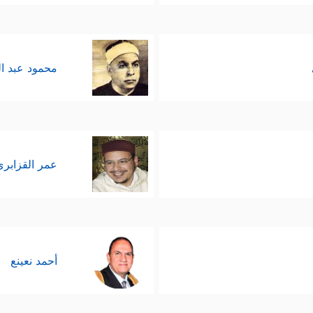
محمود عبد ا
عمر القزابري
أحمد نعينع