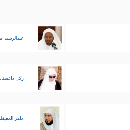
عبدالرشيد 
زكي داغستان
ماهر المعيقل