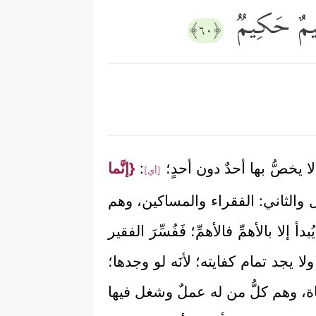
عَلِیمٌ حَكِیمࣱ
﴿٦٠﴾
ا يخصُّ بها أحدٌ دون أحدٍ؛
:
{إنَّما
[أي]
ل والثاني: الفقراء والمساكين، وهم
ا بالأهمِّ فالأهمِّ؛ فَفُسِّرَ الفقير
 يجد تمام كفايته؛ لأنَه لو وجدها؛
اة، وهم كلُّ من له عملٌ وشغل فيها