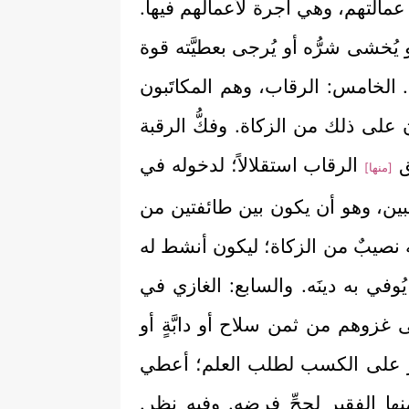
ل عمالتهم، وهي أجرة لأعمالهم فيها.
 يُخشى شرُّه أو يُرجى بعطيَّته قوة
حة. الخامس: الرقاب، وهم المكاتَبون
 على ذلك من الزكاة. وفكُّ الرقبة
ق
الرقاب استقلالاً؛ لدخوله في
[منها]
بين، وهو أن يكون بين طائفتين من
 له نصيبٌ من الزكاة؛ ليكون أنشط له
يُوفي به دينَه. والسابع: الغازي في
لى غزوهم من ثمن سلاح أو دابَّةٍ أو
القادر على الكسب لطلب العلم؛ أعطي
ا الفقير لحجِّ فرضِهِ. وفيه نظر.