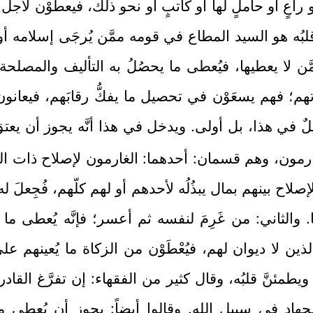
 راعٍ أو حاملٍ لها أو كاتبٍ أو نحو ذلك، فيعطَوْن لأج
ف قلبُه هو السيد المطاع في قومه ممَّن يُرجَى إسلامه أو
ممَّن لا يعطيها، فيُعطى ما يحصُلُ به التأليف والمصل
م؛ فهم يسعَوْن في تحصيل ما يفكُّ رقابَهم، فيعانون
 في هذا، بل أولى. ويدخل في هذا أنَّه يجوز أن يعت
رمون، وهم قسمان: أحدهما: الغارمون لإصلاح ذات ال
صلاح بينهم بمال يبذُلُه لأحدهم أو لهم كلّهم، فُجِعلَ
ًا. والثاني: من غَرِمَ لنفسه ثم أعسر؛ فإنَّه يُعطى ما 
ذين لا ديوان لهم، فيُعْطَوْن من الزكاة ما يُعينهم ع
اد ويطمئنَّ قلبُه، وقال كثير من الفقهاء: إن تفرَّغ 
لجهاد في سبيل الله. وقالوا أيضاً: يجوز أن يُعطى منه