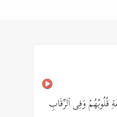
فَةِ قُلُوبُهُمۡ وَفِی ٱلرِّقَابِ