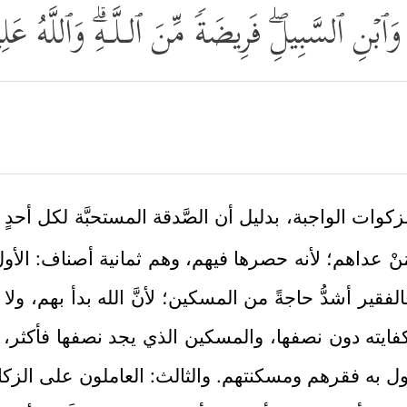
 وَٱبۡنِ ٱلسَّبِیلِۖ فَرِیضَةࣰ مِّنَ ٱلـلَّـهِۗ وَٱللَّهُ 
لزكوات الواجبة، بدليل أن الصَّدقة المستحبَّة لكل أحدٍ ل
َنْ عداهم؛ لأنه حصرها فيهم، وهم ثمانية أصناف: الأو
أشدُّ حاجةً من المسكين؛ لأنَّ الله بدأ بهم، ولا يُبدأ إل
كفايته دون نصفها، والمسكين الذي يجد نصفها فأكثر، ولا
يزول به فقرهم ومسكنتهم. والثالث: العاملون على الزك