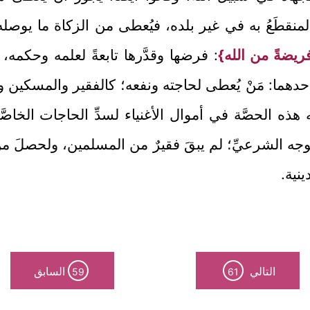
منقطَعُ به في غير بلده، فيُعطى من الزكاة ما يوصله 
ريضةً من الله}
: فرضها وقدَّرها تابعةً لعلمه وحكمه،
أحدهما: مَنْ يُعطى لحاجته ونفعه؛ كالفقير والمسكين 
 هذه الحصَّة في أموال الأغنياء لسدِّ الحاجات الخاصَّ
ه الشرعيِّ؛ لم يبقَ فقيرٌ من المسلمين، ولحصلَ من ال
ينية.
التالي
السابق
59
61