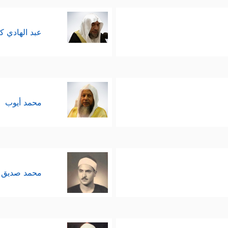
عبد الهادي ك
محمد أيوب
محمد صديق 