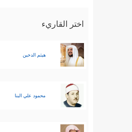
اختر القاريء
هيثم الدخين
محمود علي البنا