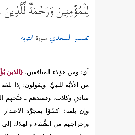
لِلۡمُؤۡمِنِینَ وَرَحۡمَةࣱ لِّلَّذِینَ
تفسير السعدي
سورة
التوبة
أي: ومن هؤلاء المنافقين،
{الذين يُؤْ
من الأذيَّة للنبيِّ، ويقولون: إذا بلغه ع
صادقٍ وكاذب، وقصدهم ـ قبَّحهم الله 
وإن بلغه؛ اكتفَوْا بمجرَّد الاعتذار
وإخراجهم من الشَّقاء والهلاك إلى ال