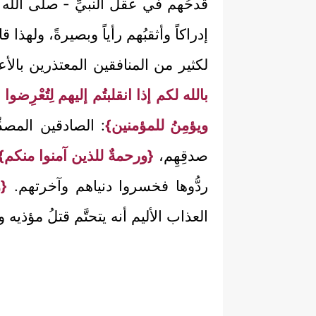
قدحُهم في عقل النبيِّ - صلى الله 
إدراكاً وأثقبُهم رأياً وبصيرةً، ولهذا 
لكثير من المنافقين المعتذرين بالأع
بالله لكم إذا انقلبتُم إليهم لِتُعْرِضو
ويؤمِنُ للمؤمنين}
: الصادقين المصدّ
صدقِهِم،
{ورحمةٌ للذين آمنوا منكم}
ردُّوها فخسروا دنياهم وآخرتهم.
{و
العذاب الأليم أنه يتحتَّم قتلُ مؤذيه 