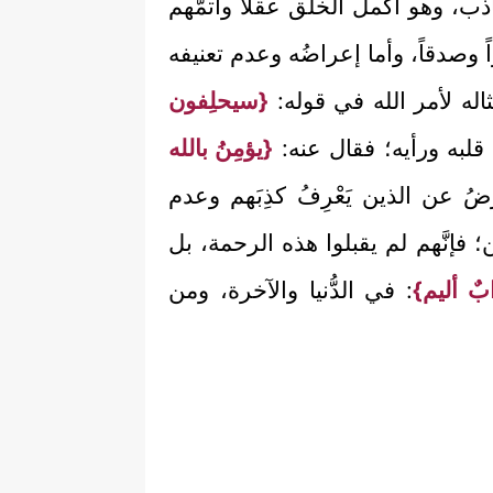
، وهو أكملُ الخلق عقلاً وأتمُّهم
اً وصدقاً، وأما إعراضُه وعدم تعنيفه
ثاله لأمر الله في قوله:
{سيحلِفون
قلبه ورأيه؛ فقال عنه:
{يؤمِنُ بالله
ضُ عن الذين يَعْرِفُ كذِبَهم وعدم
ن؛ فإنَّهم لم يقبلوا هذه الرحمة، بل
ٌ أليم}
: في الدُّنيا والآخرة، ومن