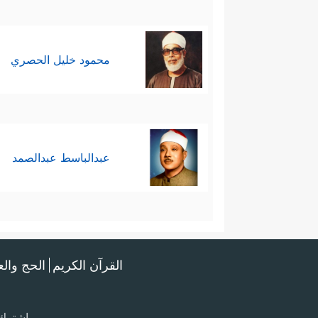
محمود خليل الحصري
عبدالباسط عبدالصمد
القرآن الكريم
الحج وال
اشترك 