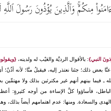
 ءَامَنُواْ مِنكُمۡۚ وَٱلَّذِینَ یُؤۡذُونَ رَسُولَ ٱللَّه
ذونَ النبي}
: بالأقوال الرديَّة والعَيْب له ولدينه،
{ويقولون
نَّا بعض ذلك؛ جئنا نعتذر إليه، فيقبلُ منَّا؛ لأنه أذُنٌ؛ أي: 
ـ فيما بينهم أنهم غير مكترثين بذلك ولا مهتمِّين به؛ 
 الباطل، فأساؤوا كلَّ الإساءة من أوجه كثيرةٍ: أعظمها
هدى والسعادة. ومنها: عدم اهتمامهم أيضاً بذلك، وهو قدر