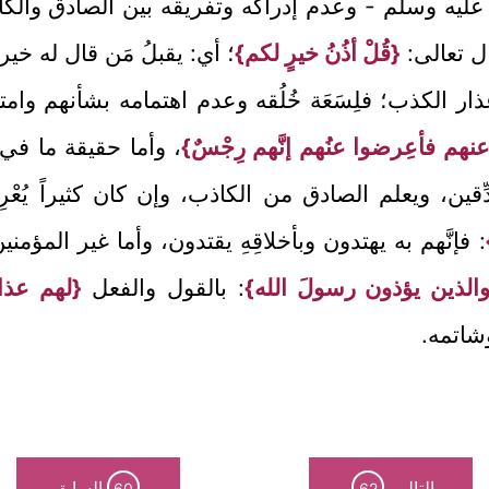
عليه وسلم - وعدم إدراكه وتفريقه بين الصادق والكاذب
قال تعالى:
{قُلْ أذُنُ خيرٍ لكم}
؛ أي: يقبلُ مَن قال له خير
ذار الكذب؛ فلِسَعَة خُلُقه وعدم اهتمامه بشأنهم وامت
ا عنهم فأعِرضوا عنُهم إنَّهم رِجْسٌ}
، وأما حقيقة ما في 
ِقين، ويعلم الصادق من الكاذب، وإن كان كثيراً يُعْرِ
: فإنَّهم به يهتدون وبأخلاقِهِ يقتدون، وأما غير المؤمني
الذين يؤذون رسولَ الله}
: بالقول والفعل
{لهم عذاب
وشاتمه.
التالي
السابق
60
62