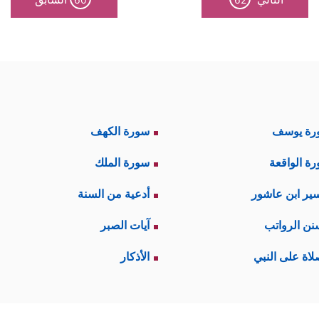
رة يوسف
سورة الكهف
ة الواقعة
سورة الملك
ير ابن عاشور
أدعية من السنة
نن الرواتب
آيات الصبر
لاة على النبي
الأذكار