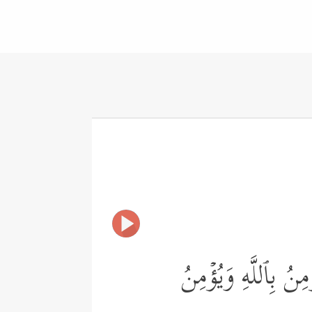
مِنُ بِٱللَّهِ وَیُؤۡمِنُ