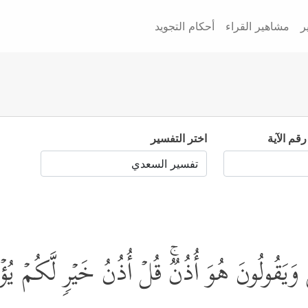
ر
مشاهير القراء
أحكام التجويد
رقم الآية
اختر التفسير
َ وَیَقُولُونَ هُوَ أُذُنࣱۚ قُلۡ أُذُنُ خَیۡرࣲ لَّكُمۡ یُؤۡ