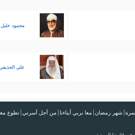
محمود خليل 
علي الحذيفي
عمرة
شهر رمضان
معا نربي أبناءنا
من أجل أسرتي
تطوع معن
في قائمتنا البريدية