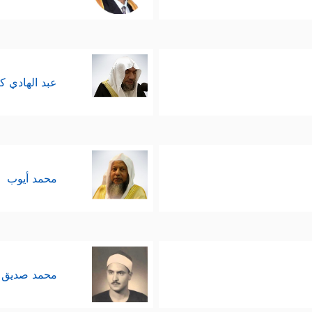
عبد الهادي ك
محمد أيوب
محمد صديق 