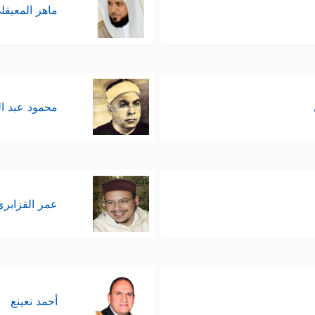
ماهر المعيقل
محمود عبد ا
عمر القزابري
أحمد نعينع