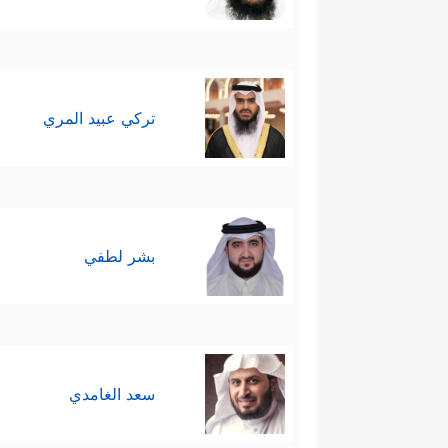
تركي عبيد المري
بشر لطفي
سعد الغامدي