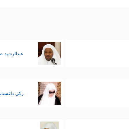
عبدالرشيد 
زكي داغستان