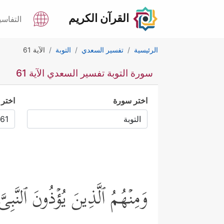
القرآن الكريم
التفاسي
الرئيسية
تفسير السعدي
التوبة
الآية 61
سورة التوبة تفسير السعدي الآية 61
اختر سورة
اختر 
وَمِنۡهُمُ ٱلَّذِینَ یُؤۡذُونَ ٱلنَّبِیّ