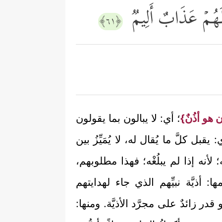
ِ لَهُمۡ عَذَابٌ أَلِیمࣱ
﴿٦١﴾
 هو أذُنٌ}
؛ أي: لا يبالون بما يقولون
يقبل كلَّ ما يُقال له، لا يُمَيِّزُ بين
لأنه إذا لم يبلُغْه؛ فهذا مطلوبهم،
: أذيَّة نبيِّهم الذي جاء لهدايتهم
 زائدٌ على مجرَّد الأذيَّة. ومنها: