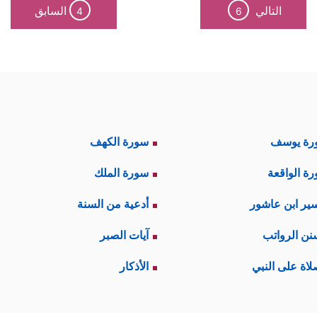
التالي
السابق
4
6
رة يوسف
سورة الكهف
ة الواقعة
سورة الملك
ير ابن عاشور
أدعية من السنة
نن الرواتب
آيات الصبر
لاة على النبي
الأذكار