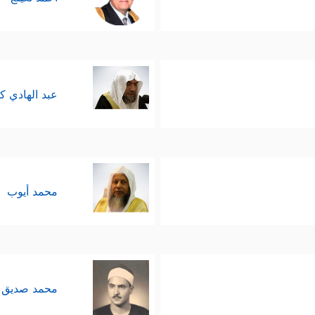
عبد الهادي ك
محمد أيوب
محمد صديق 