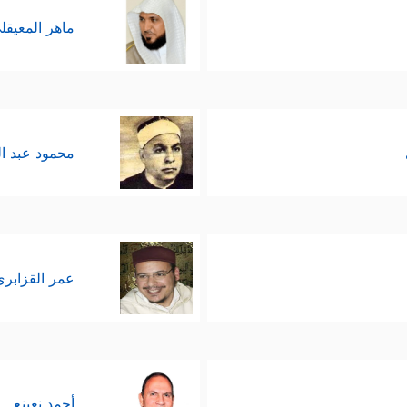
ماهر المعيقل
محمود عبد ا
عمر القزابري
أحمد نعينع