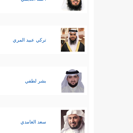
تركي عبيد المري
بشر لطفي
سعد الغامدي