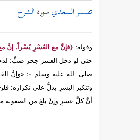
تفسير السعدي
سورة
الشرح
وقوله:
{فإنَّ مع العُسْرِ يُسْراً. إنَّ مع
حتى لو دخل العسر جحر ضبٍّ؛ لدخل
صلى الله عليه وسلم -: «وإنَّ الفر
وتنكير اليسرِ يدلُّ على تكراره؛ فل
أنَّ كلَّ عسرٍ وإنْ بلغ من الصعوبة ما