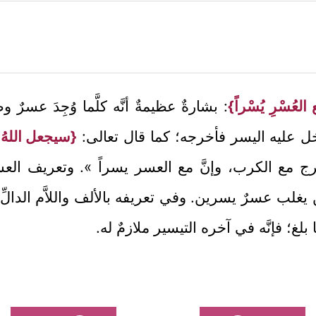
 العُسْرِ يُسْراً}
: بشارةٌ عظيمةٌ أنَّه كلَّما وُجِدَ عسرٌ 
 عليه اليسر فأخرجه؛ كما قال تعالى:
{سيجعل اللهُ بع
ج مع الكرب، وإنَّ مع العسر يسراً ». وتعريف العسر ف
ن يغلب عسرٌ يسرين. وفي تعريفه بالألف واللاَّم الدا
 بلغ؛ فإنَّه في آخره التيسير ملازمٌ له.