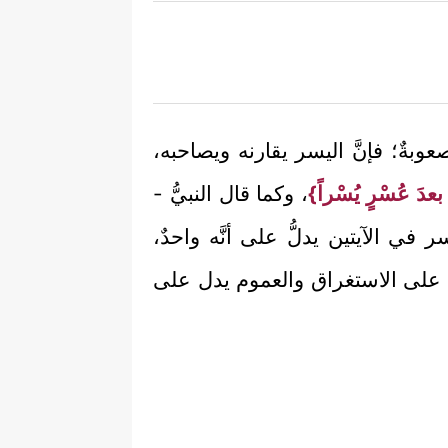
وصعوبةٌ؛ فإنَّ اليسر يقارنه ويصاحبه،
دَ عُسْرٍ يُسْراً}
، وكما قال النبيُّ -
ي الآيتين يدلُّ على أنَّه واحدٌ،
لِّ على الاستغراق والعموم يدل على