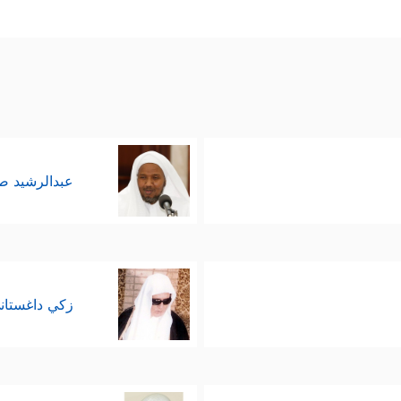
عبدالرشيد 
زكي داغستان