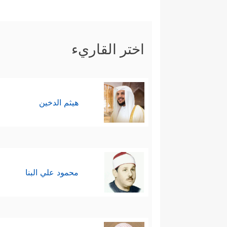
اختر القاريء
هيثم الدخين
محمود علي البنا