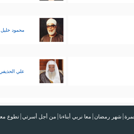
محمود خليل 
علي الحذيفي
عمرة
شهر رمضان
معا نربي أبناءنا
من أجل أسرتي
تطوع معن