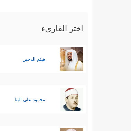
اختر القاريء
هيثم الدخين
محمود علي البنا