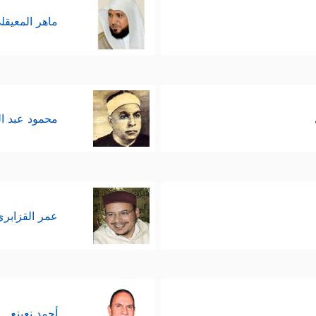
ماهر المعيقل
محمود عبد ا
عمر القزابري
أحمد نعينع