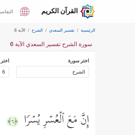
القرآن الكريم
التفاسي
الرئيسية
تفسير السعدي
الشرح
الآية 6
سورة الشرح تفسير السعدي الآية 6
اختر سورة
اختر 
إِنَّ مَعَ ٱلۡعُسۡرِ یُسۡرࣰا
﴿٦﴾