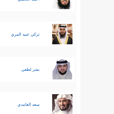
تركي عبيد المري
بشر لطفي
سعد الغامدي