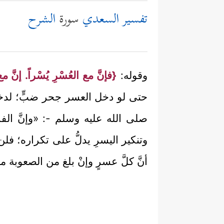
تفسير السعدي
سورة
الشرح
وقوله:
{فإنَّ مع العُسْرِ يُسْراً. إنَّ مع
حتى لو دخل العسر جحر ضبٍّ؛ لدخل
صلى الله عليه وسلم -: «وإنَّ الفر
وتنكير اليسرِ يدلُّ على تكراره؛ فل
أنَّ كلَّ عسرٍ وإنْ بلغ من الصعوبة ما