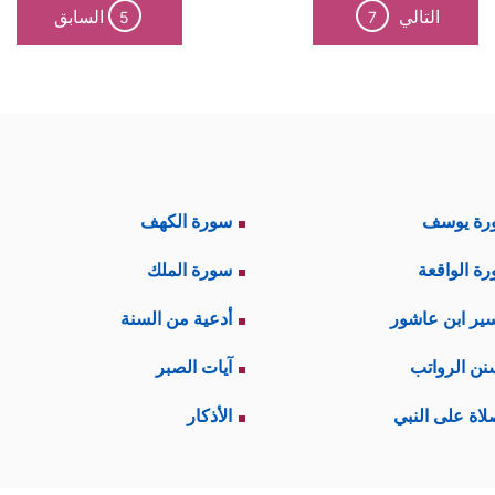
التالي
السابق
5
7
رة يوسف
سورة الكهف
ة الواقعة
سورة الملك
ير ابن عاشور
أدعية من السنة
نن الرواتب
آيات الصبر
لاة على النبي
الأذكار