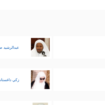
عبدالرشيد 
زكي داغستان