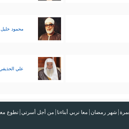
محمود خليل 
علي الحذيفي
عمرة
شهر رمضان
معا نربي أبناءنا
من أجل أسرتي
تطوع معن