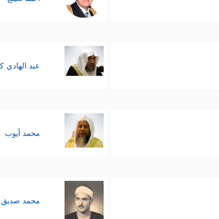
عبد الهادي ك
محمد أيوب
محمد صديق 