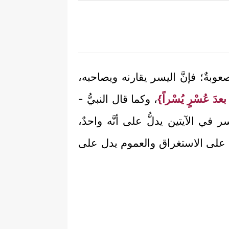
وصعوبةٌ؛ فإنَّ اليسر يقارنه ويصاحبه،
دَ عُسْرٍ يُسْراً}
، وكما قال النبيُّ -
ي الآيتين يدلُّ على أنَّه واحدٌ،
لِّ على الاستغراق والعموم يدل على