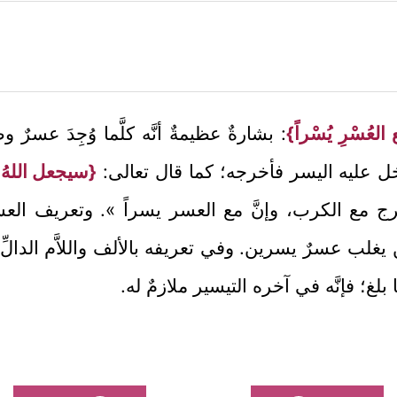
 العُسْرِ يُسْراً}
: بشارةٌ عظيمةٌ أنَّه كلَّما وُجِدَ عسرٌ 
 عليه اليسر فأخرجه؛ كما قال تعالى:
{سيجعل اللهُ بع
ج مع الكرب، وإنَّ مع العسر يسراً ». وتعريف العسر ف
ن يغلب عسرٌ يسرين. وفي تعريفه بالألف واللاَّم الدا
 بلغ؛ فإنَّه في آخره التيسير ملازمٌ له.