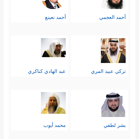
أحمد العجمي
أحمد نعينع
تركي عبيد المري
عبد الهادي كناكري
بشر لطفي
محمد أيوب