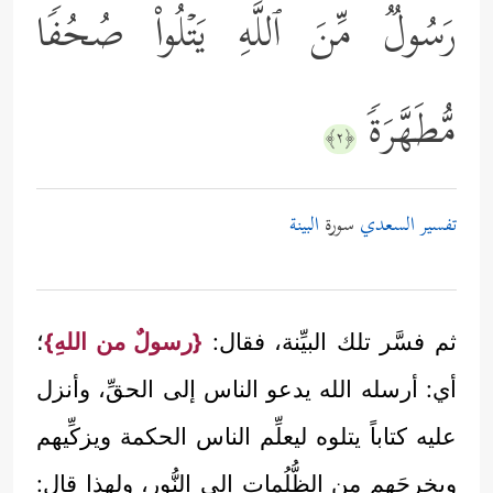
رَسُولࣱ مِّنَ ٱللَّهِ یَتۡلُواْ صُحُفࣰا
مُّطَهَّرَةࣰ
﴿٢﴾
تفسير السعدي
سورة
البينة
ثم فسَّر تلك البيِّنة، فقال:
{رسولٌ من اللهِ}
؛
أي: أرسله الله يدعو الناس إلى الحقِّ، وأنزل
عليه كتاباً يتلوه ليعلِّم الناس الحكمة ويزكِّيهم
ويخرجَهم من الظُّلُمات إلى النُّور، ولهذا قال: