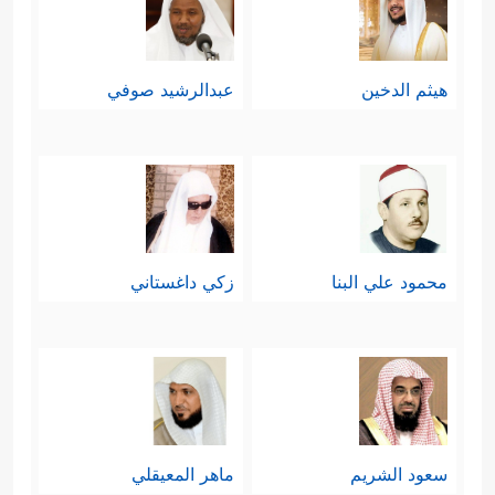
هيثم الدخين
عبدالرشيد صوفي
محمود علي البنا
زكي داغستاني
سعود الشريم
ماهر المعيقلي