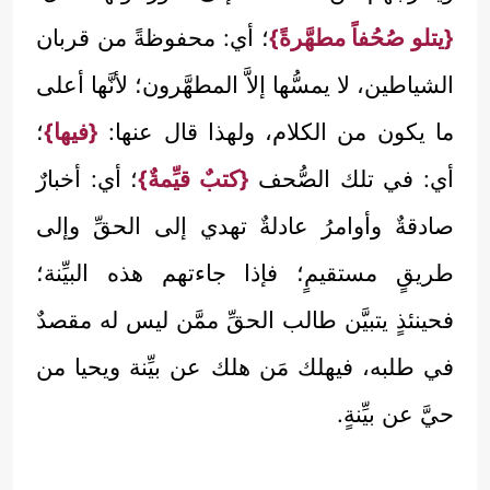
{يتلو صُحُفاً مطهَّرةً}
؛ أي: محفوظةً من قربان
الشياطين، لا يمسُّها إلاَّ المطهَّرون؛ لأنَّها أعلى
ما يكون من الكلام، ولهذا قال عنها:
{فيها}
؛
أي: في تلك الصُّحف
{كتبٌ قيِّمةٌ}
؛ أي: أخبارٌ
صادقةٌ وأوامرُ عادلةٌ تهدي إلى الحقِّ وإلى
طريقٍ مستقيمٍ؛ فإذا جاءتهم هذه البيِّنة؛
فحينئذٍ يتبيَّن طالب الحقِّ ممَّن ليس له مقصدٌ
في طلبه، فيهلك مَن هلك عن بيِّنة ويحيا من
حيَّ عن بيِّنةٍ.