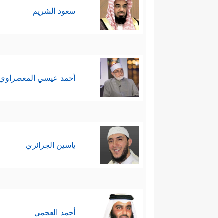
سعود الشريم
تجدُرُ الإشارة هنا إلى أن هذه ا
التوسُّع هنا والتفصيل، وإذا عُلِم
وبهذا التفصيل والتأكيد، على خلاف
التوحيد والعقيدة!
أحمد عيسي المعصراوي
نعم إنَّ إلزامية التشريع وتنفيذه 
الدولة؛ وإنما الدولة تنبَثِق من ا
ياسين الجزائري
أحمد العجمي