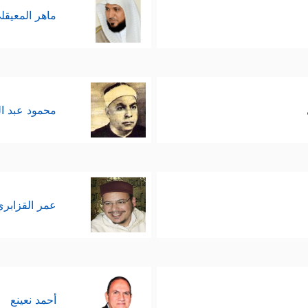
ماهر المعيقل
لوصايا قد ورَدَت بألفاظ متقاربة في الوصايا العشر ا
 أن السورتَين نزَلَتا بمكة، أدرَكنا مدى اهتمام القرآ
 ما كان يظنُّه بعضُ الباحثين في القرآن مِن أنَّ الق
محمود عبد ا
على الناس يحتاج إلى الدولة، لكن منظومة القيم والأخلاق 
لمجتمع، وتعكِس صورته الذاتية وبناءه الداخلي.
عمر القزابري
أحمد نعينع