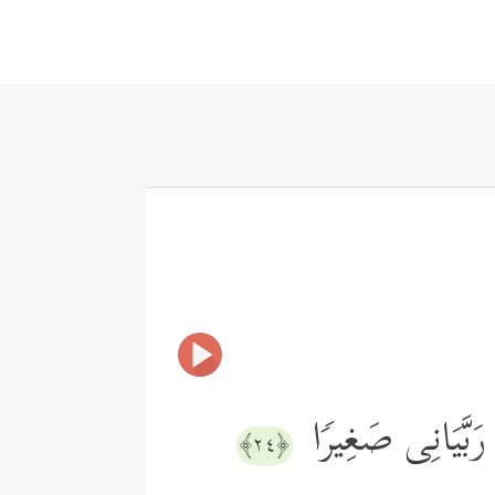
َبَّیَانِی صَغِیرࣰا
﴿٢٤﴾