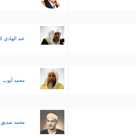
عبد الهادي ك
محمد أيوب
محمد صديق 