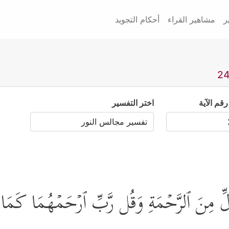
ر
مشاهير القراء
أحكام التجويد
رقم الآية
اختر التفسير
 مِنَ ٱلرَّحۡمَةِ وَقُل رَّبِّ ٱرۡحَمۡهُمَا كَمَا ر