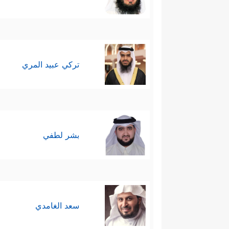
تركي عبيد المري
بشر لطفي
سعد الغامدي