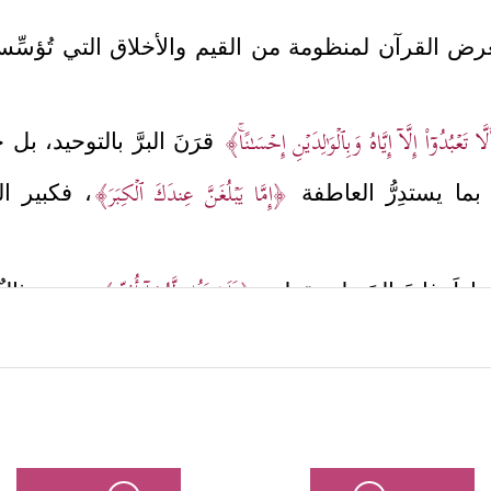
 القرآن لمنظومة من القيم والأخلاق التي تُؤسِّس ل
ُدُوۤاْ إِلَّاۤ إِیَّاهُ وَبِٱلۡوَ ٰ⁠لِدَیۡنِ إِحۡسَـٰنًاۚ﴾
قرَنَ البرَّ بالتوحيد، ب
﴿إِمَّا یَبۡلُغَنَّ عِندَكَ ٱلۡكِبَرَ﴾
بما يستدِرُّ العاطفة
، فكبير ال
﴿فَلَا تَقُل لَّهُمَاۤ أُفࣲّ﴾
تاطَ غايةَ الحَيطة بقوله:
وهي مثالٌ ل
﴿وَٱخۡفِضۡ لَهُمَا جَنَاحَ ٱلذُّلِّ مِنَ ٱلرَّحۡمَةِ﴾
ا:
والدعاء المستمر حبًّ
قَّهُۥ﴾
.