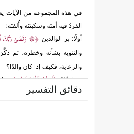
في هذه المجموعة من الآيات يعرض
الفردُ فيه أمنَه وسكينتَه وأُلفتَه:
﴿۞ وَقَضَىٰ رَبُّكَ أَلَّا تَعۡب
أولًا: بر الوالدين
والتنويه بشأنه وخطره، ثم ذكَّرَ 
والرعاية، فكيف إذا كان والدًا؟
﴿أَحَدُهُمَاۤ أَوۡ كِلَاهُمَا﴾
ثم فصَّلَ
، واح
دقائق التفسير
عما هو فوقه، ثم أمر بالتذلُّل لهم
رَبَّیَانِی صَغِیرࣰا﴾
.
﴿وَءَاتِ ذَا ٱلۡقُرۡبَىٰ حَ
ثانيًا: صلة الرحِم