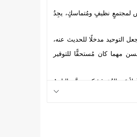
مجتمعٍ نظيفٍ ومُتماسكٍ، يجِدُ
ل جعل التوحيد مدخلًا للحديث عنه،
سن مهما كان مُستحقًّا للتوقير
أدنَى العُقوق؛ كي يتنزَّه الناسُ
﴿وَقُل رَّبِّ ٱرۡحَمۡهُمَا كَمَا
ا ووفاءً لهما