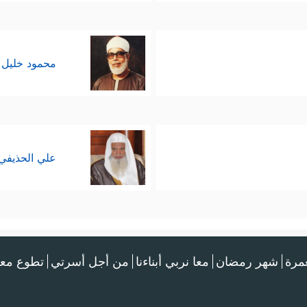
محمود خليل 
علي الحذيفي
عمرة
شهر رمضان
معا نربي أبناءنا
من أجل أسرتي
تطوع معن