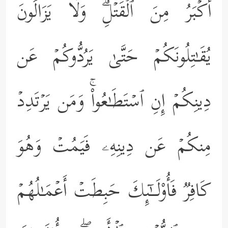
أَكۡبَرُ مِنَ ٱلۡقَتۡلِۗ وَلَا یَزَالُونَ
یُقَـٰتِلُونَكُمۡ حَتَّىٰ یَرُدُّوكُمۡ عَن
دِینِكُمۡ إِنِ ٱسۡتَطَـٰعُواْۚ وَمَن یَرۡتَدِدۡ
مِنكُمۡ عَن دِینِهِۦ فَیَمُتۡ وَهُوَ
كَافِرࣱ فَأُوْلَــٰۤىِٕكَ حَبِطَتۡ أَعۡمَـٰلُهُمۡ