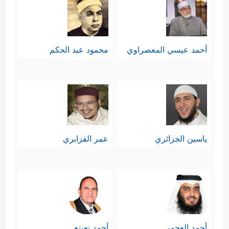
أحمد عيسي المعصراوي
محمود عبد الحكم
ياسين الجزائري
عمر القزابري
أحمد العجمي
أحمد نعينع