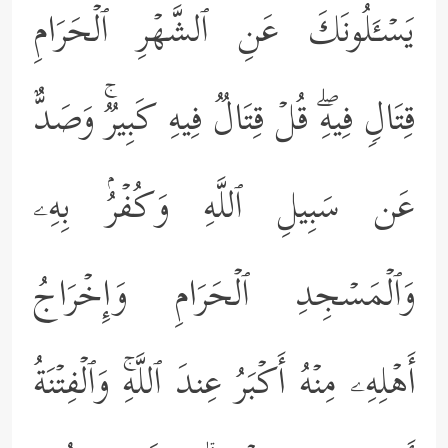
یَسۡـَٔلُونَكَ عَنِ ٱلشَّهۡرِ ٱلۡحَرَامِ
قِتَالࣲ فِیهِۖ قُلۡ قِتَالࣱ فِیهِ كَبِیرࣱۚ وَصَدٌّ
عَن سَبِیلِ ٱللَّهِ وَكُفۡرُۢ بِهِۦ
وَٱلۡمَسۡجِدِ ٱلۡحَرَامِ وَإِخۡرَاجُ
أَهۡلِهِۦ مِنۡهُ أَكۡبَرُ عِندَ ٱللَّهِۚ وَٱلۡفِتۡنَةُ