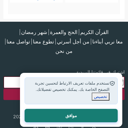
القرآن الكريم
الحج والعمرة
شهر رمضان
معا نربي أبناءنا
من أجل أسرتي
تطوع معنا
تواصل معنا
من نحن
اشترك في قائمتنا البريدية
نستخدم ملفات تعريف الارتباط لتحسين تجربة
التصفح الخاصة بك. يمكنك تخصيص تفضيلاتك.
تخصيص
موافق
جميع الحقوق محفوظة لموقع إسلام أون لاين © 2025