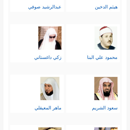
هيثم الدخين
عبدالرشيد صوفي
محمود علي البنا
زكي داغستاني
سعود الشريم
ماهر المعيقلي