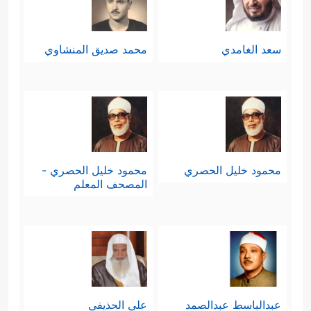
سعد الغامدي
محمد صديق المنشاوي
محمود خليل الحصري
محمود خليل الحصري -
المصحف المعلم
عبدالباسط عبدالصمد
علي الحذيفي