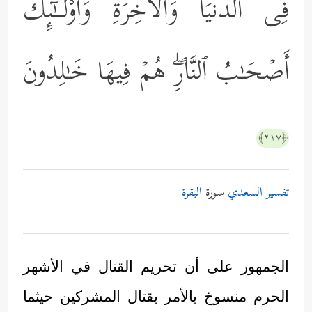
فِی ٱلدُّنۡیَا وَٱلۡأَخِرَةِۖ وَأُوْلَــٰۤىِٕكَ
أَصۡحَـٰبُ ٱلنَّارِۖ هُمۡ فِیهَا خَـٰلِدُونَ
﴿٢١٧﴾
تفسير السعدي
سورة
البقرة
الجمهور على أن تحريم القتال في الأشهر
الحرم منسوخ بالأمر بقتال المشركين حيثما