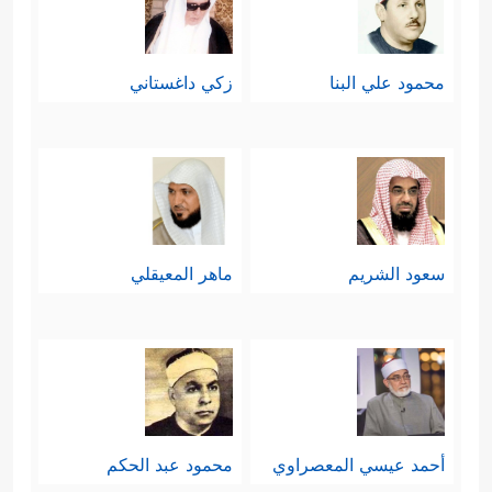
محمود علي البنا
زكي داغستاني
سعود الشريم
ماهر المعيقلي
أحمد عيسي المعصراوي
محمود عبد الحكم