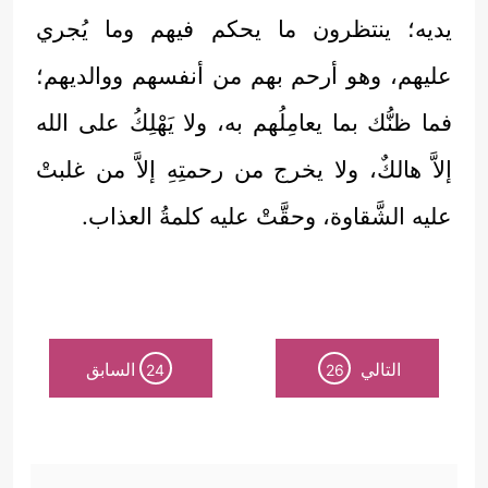
يديه؛ ينتظرون ما يحكم فيهم وما يُجري
عليهم، وهو أرحم بهم من أنفسهم ووالديهم؛
فما ظنُّك بما يعامِلُهم به، ولا يَهْلِكُ على الله
إلاَّ هالكٌ، ولا يخرج من رحمتِهِ إلاَّ من غلبتْ
عليه الشَّقاوة، وحقَّتْ عليه كلمةُ العذاب.
التالي
السابق
24
26