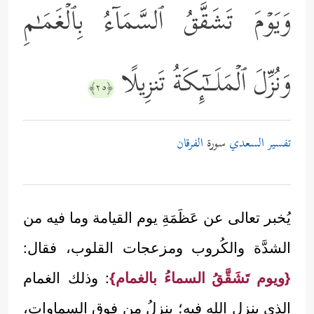
وَیَوۡمَ تَشَقَّقُ ٱلسَّمَاۤءُ بِٱلۡغَمَـٰمِ
وَنُزِّلَ ٱلۡمَلَــٰۤىِٕكَةُ تَنزِیلًا
﴿٢٥﴾
تفسير السعدي
سورة
الفرقان
يُخبر تعالى عن عَظَمَةِ يوم القيامة وما فيه من
الشدَّة والكُروب ومزعجات القلوب، فقال:
{ويوم تَشَقَّقُ السماءُ بالغمام}
: وذلك الغمام
الذي ينزل الله فيه؛ ينزِلُ من فوق السماوات،