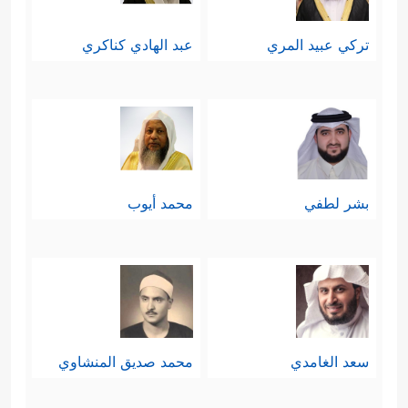
تركي عبيد المري
عبد الهادي كناكري
بشر لطفي
محمد أيوب
سعد الغامدي
محمد صديق المنشاوي