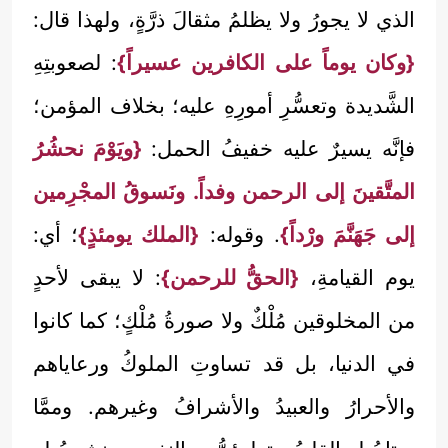
الذي لا يجورُ ولا يظلمُ مثقالَ ذرَّةٍ، ولهذا قال:
{وكان يوماً على الكافرين عسيراً}
: لصعوبتِهِ
الشَّديدة وتعسُّرِ أمورِهِ عليه؛ بخلاف المؤمن؛
فإنَّه يسيرٌ عليه خفيفُ الحمل:
{ويَوْمَ نحشُرُ
المتَّقينَ إلى الرحمن وفداً. ونَسوقُ المجْرِمين
إلى جَهَنَّمَ ورْداً}
. وقوله:
{الملك يومئذٍ}
؛ أي:
يوم القيامةِ،
{الحقُّ للرحمن}
: لا يبقى لأحدٍ
من المخلوقين مُلْكٌ ولا صورةُ مُلْكٍ؛ كما كانوا
في الدنيا، بل قد تساوتِ الملوكُ ورعاياهم
والأحرارُ والعبيدُ والأشرافُ وغيرهم. وممَّا