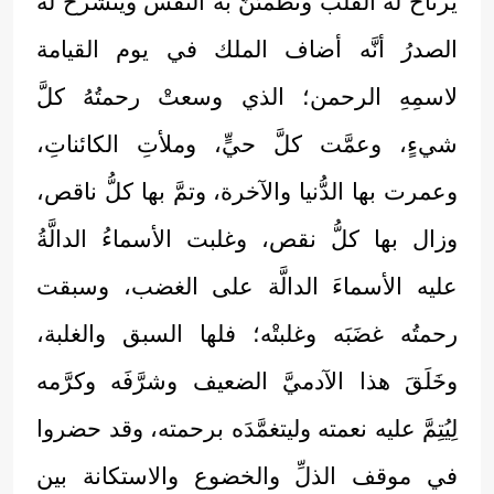
يرتاحُ له القلبُ وتطمئنُّ به النفس وينشرحُ له
الصدرُ أنَّه أضاف الملك في يوم القيامة
لاسمِهِ الرحمن؛ الذي وسعتْ رحمتُهُ كلَّ
شيءٍ، وعمَّت كلَّ حيٍّ، وملأتِ الكائناتِ،
وعمرت بها الدُّنيا والآخرة، وتمَّ بها كلُّ ناقص،
وزال بها كلُّ نقص، وغلبت الأسماءُ الدالَّةُ
عليه الأسماءَ الدالَّة على الغضب، وسبقت
رحمتُه غضَبَه وغلبتْه؛ فلها السبق والغلبة،
وخَلَقَ هذا الآدميَّ الضعيف وشرَّفَه وكرَّمه
لِيُتِمَّ عليه نعمته وليتغمَّدَه برحمته، وقد حضروا
في موقف الذلِّ والخضوع والاستكانة بين