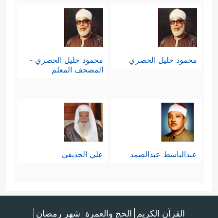
محمود خليل الحصري
محمود خليل الحصري -
المصحف المعلم
عبدالباسط عبدالصمد
علي الحذيفي
القرآن الكريم
الحج والعمرة
شهر رمضان