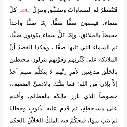
فَتَنْفَطِرُ له السماواتُ وتشقَّق وتنزِلُ
كلِّ
[ملائكةُ]
سماء، فيقفون صفًّا صفًّا، إمّا صفًّا واحداً
محيطاً بالخلائق، وإمّا كلُّ سماء يكونون صفًّا،
ثم السماء التي تليها صفًّا ، وهكذا القصدُ أنَّ
الملائكةَ على كَثْرَتِهم وقوَّتِهم ينزلون محيطين
بالخَلْق مذعِنين لأمرِ ربِّهم لا يتكلَّم منهم أحدٌ
إلاَّ بإذن من الله؛ فما ظنُّك بالآدميِّ الضعيف،
خصوصاً الذي بارز مالِكَه بالعظائم، وأقدم
على مساخطِهِ، ثم قدم عليه بذُنوبٍ وخطايا
لم يتبْ منها، فيحكُمُ فيه الملكُ الخلاَّقُ بالحكم