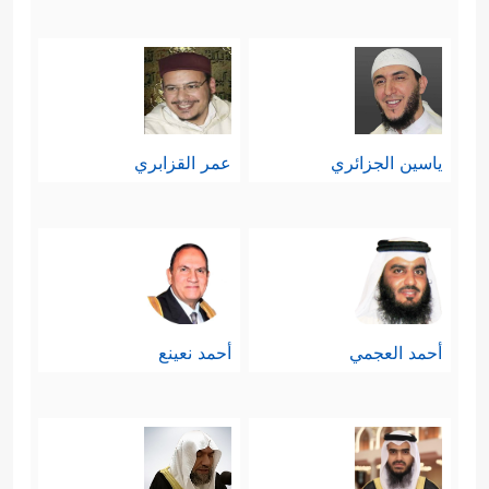
ياسين الجزائري
عمر القزابري
أحمد العجمي
أحمد نعينع