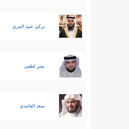
تركي عبيد المري
بشر لطفي
سعد الغامدي