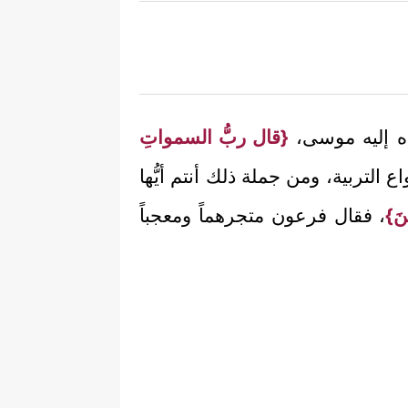
دعاه إليه موسى،
{قال ربُّ السمواتِ
نواع التربية، ومن جملة ذلك أنتم أيُّها
نَ}
، فقال فرعون متجرهماً ومعجباً