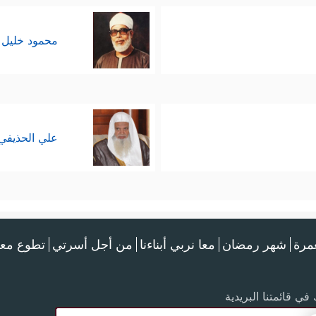
محمود خليل 
علي الحذيفي
عمرة
شهر رمضان
معا نربي أبناءنا
من أجل أسرتي
تطوع معن
في قائمتنا البريدية