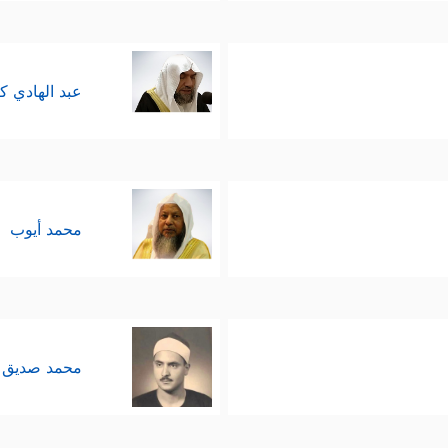
عبد الهادي ك
محمد أيوب
محمد صديق 