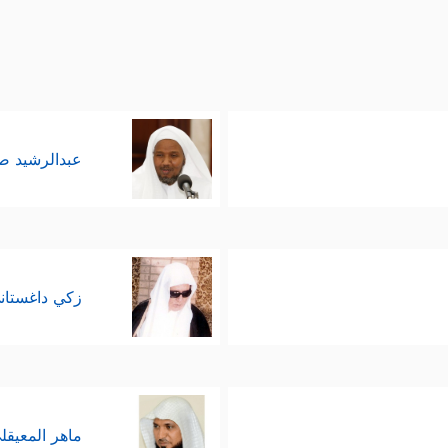
عبدالرشيد 
زكي داغستان
ماهر المعيقل