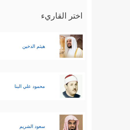
اختر القاريء
هيثم الدخين
محمود علي البنا
سعود الشريم