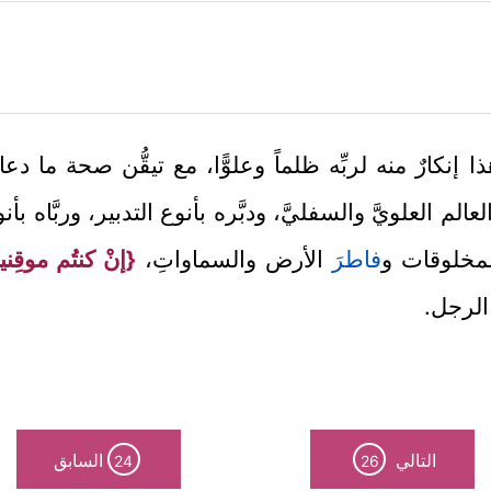
ذا إنكارٌ منه لربِّه ظلماً وعلوًّا، مع تيقُّن صحة ما 
لعالم العلويَّ والسفليَّ، ودبَّره بأنوع التدبير، وربَّاه بأ
لمخلوقات و
فاطر
َ الأرض والسماواتِ،
{إنْ كنتُم موقِني
 الرجل.
التالي
السابق
24
26