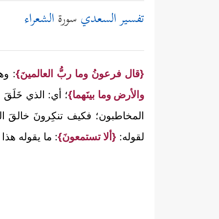
تفسير السعدي
سورة
الشعراء
{قال فرعونُ وما ربُّ العالمينَ}
: وه
والأرض وما بينَهما}
؛ أي: الذي خَلَقَ ا
المخاطبون؛ فكيف تنكِرونَ خالقَ ا
لقوله:
{ألا تستمعونَ}
: ما يقوله هذا