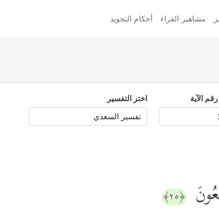
ر
مشاهير القراء
أحكام التجويد
رقم الآية
اختر التفسير
مِعُونَ
﴿٢٥﴾