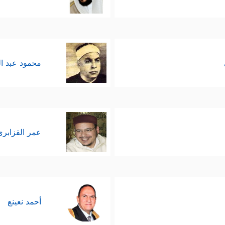
محمود عبد ا
عمر القزابري
أحمد نعينع