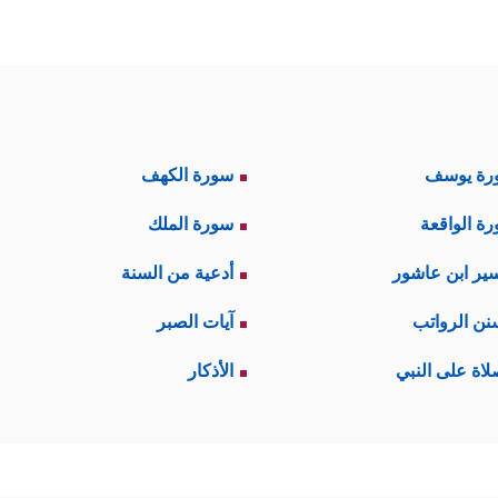
رة يوسف
سورة الكهف
ة الواقعة
سورة الملك
ير ابن عاشور
أدعية من السنة
نن الرواتب
آيات الصبر
لاة على النبي
الأذكار