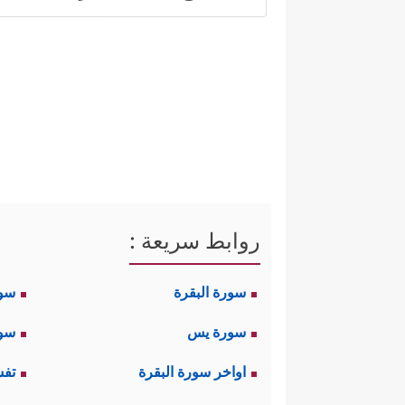
خطيرة تُودِي بمستقبلهم ومستقبل
ثانيًا: صفات القائد الناجح:
ذكر القرآن جملةً من صفات الق
﴿فَبِمَا رَحۡ
1- اللِّينُ والصفح والعفو
الأخلاق جاءت مُغيَّاة بغاية عمل
روابط سريعة :
القلوب، وإشاعة جوٍّ عامٍّ من الثقة
سورة البقرة
سو
ثمَّ ذهبَ القرآن إلى العمق النف
سورة يس
سور
الأمر أعمقُ بكثيرٍ من المجاملات 
اواخر سورة البقرة
تفس
يكتَفِي بالعفو عنهم، بل ويدعو الل