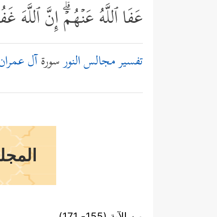
عَفَا ٱللَّهُ عَنۡهُمۡۗ إِنَّ ٱللَّهَ غ
تفسير مجالس النور
سورة
آل عمران
المجل
من الآية (155- 171)