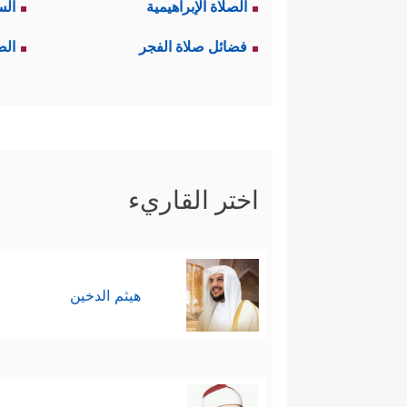
الصلاة الإبراهيمية
الس
﴿وَشَاوِرۡهُمۡ فِی ٱلۡأَمۡـرِ﴾
2-
الشورى
ا
فضائل صلاة الفجر
الص
في صنع القرار وليست تقديمًا للم
تُعزِّزُ ثقتَهم بالقيادة.
﴿فِی ٱلۡأَمۡ
والظاهرُ أن قوله تعالى:
الخاص، وكلُّ حالة منها تُقدَّر بقَد
اختر القاريء
ومن اللافِتِ هنا أن عاقبة
الشور
الخروج لملاقاة العدو خارج المدين
هيثم الدخين
للشورى بذريعةِ النتائج التي قد ت
لكنها اجتهادٌ جماعيٌّ.
﴿وَمَا كَانَ لِنَبِیٍّ أَن یَغُلَّۚ وَمَن ی
3- الأمانة