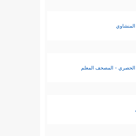
﴿كُلُّ نَفۡسࣲ ذَاۤىِٕقَةُ
لأجَل فهو محسومٌ
كَانُواْ غُزࣰّى لَّوۡ كَانُواْ عِندَنَا مَا مَاتُواْ وَمَا قُتِلُواْ
المنشاوي
ْ لَوۡ أَطَاعُونَا مَا قُتِلُواْۗ قُلۡ فَٱدۡرَءُواْ عَنۡ أَنفُسِكُمُ
قفه الشرعي نيَّةً وعملًا، فهو
الحصري - المصحف المعلم
لك في الدنيا والآخرة، أما أجَلُ
إنسان.
بأجلٍ محتومٍ لا يحيد عنه ميت