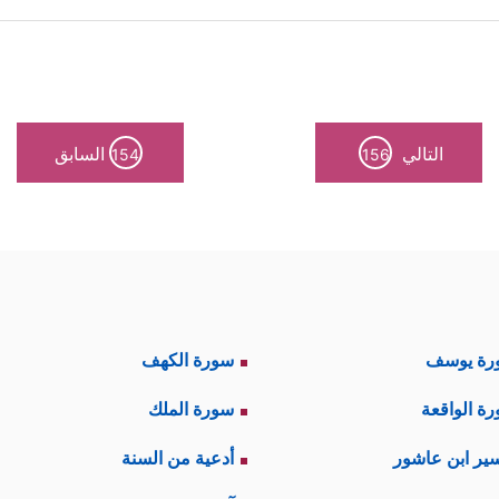
 أمتهم.
التالي
السابق
154
156
ائد والتي تجسَّدَت في شخص الرسول
ﷺ
لتكون مثالًا 
مَةࣲ مِّنَ ٱللَّهِ لِنتَ لَهُمۡۖ وَلَوۡ كُنتَ فَظًّا غَلِیظَ ٱلۡقَلۡبِ لَٱنفَضُّواْ مِنۡ حَو
يَّة، وليست مجرد سجيَّة ذاتيَّة، وهذه الغايةُ هي ال
 والمودَّة والرحمة.
رة يوسف
سورة الكهف
سي لاستشعار هذه المودَّة وإرادة الخير حتى بالعُصا
ة الواقعة
سورة الملك
اللفظية التي يتبادَلُها الناس فيما بينهم، إنها إرادة
ير ابن عاشور
أدعية من السنة
ه أن يعفو عنهم أيضًا.