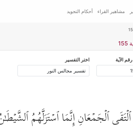
ر
مشاهير القراء
أحكام التجويد
15
رقم الآية
اختر التفسير
مَ ٱلۡتَقَى ٱلۡجَمۡعَانِ إِنَّمَا ٱسۡتَزَلَّهُمُ ٱلشَّیۡطَـ