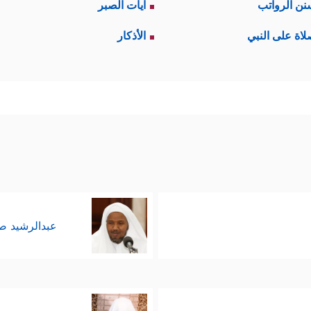
نن الرواتب
آيات الصبر
لشورى
: تداوُل المعلومات والأفكار للوصول إلى الرأي
لاة على النبي
الأذكار
علومات، وهذه المشاركة تدفعُهم لتحمُّل المسؤولية ف
ـرِ﴾
أنه الأمر العام الذي يهمُّ الناس، أما الأمور الشخصيَّ
رها، والطرح العام فيها غير وارد.
ى
في معركة أُحُد كانت غير مشجِّعة؛ حيث استجا
﴿وَشَاوِرۡهُمۡ فِی
ة، ومع هذا يأتي تأكيدُ القرآن لهذا الحقِّ
عبدالرشيد 
أتِي بعض الأحيان بخلاف المطلوب، وهذا مُتوقَّع في كل
َغۡلُلۡ یَأۡتِ بِمَا غَلَّ یَوۡمَ ٱلۡقِیَـٰمَةِ﴾
والغلول هنا هو التصرف في ا