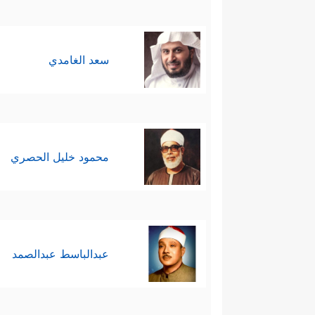
التلاوم قد يكون مشروعًا إذا ا
ٱلۡمَوۡتِ﴾
﴿یَــٰۤـأَیُّهَا ٱلَّذِینَ
،
[
آل عمران
: 185]
سعد الغامدي
لِیَجۡعَلَ ٱللَّهُ ذَ ٰ⁠لِكَ حَسۡرَةࣰ فِی قُلُوبِهِمۡۗ وَٱللَّهُ
ٱلۡمَوۡتَ إِن كُنتُمۡ صَـٰدِقِینَ﴾
.
فموقف المسلم هنا أنه لا يخشى ا
محمود خليل الحصري
إنما يُحاسَب على ذلك، فالقاتل ال
القتيل فهو غيبٌ محضٌ لا يخضع لل
عبدالباسط عبدالصمد
سادسًا: مكانة الشهداء:
لا تختلف الشهادة عن الموت من 