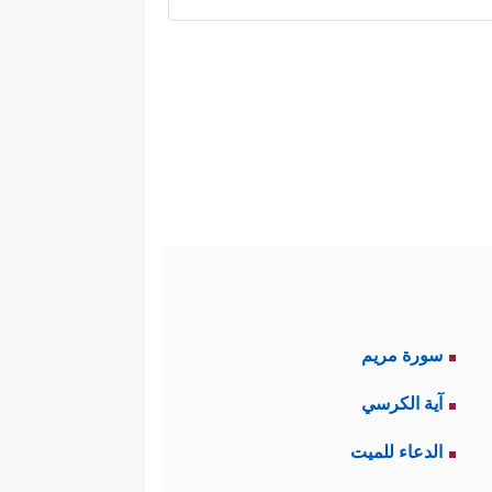
لكلِّ من يتولى القيادة من بعده:
ۡلِكَۖ فَٱعۡفُ عَنۡهُمۡ وَٱسۡتَغۡفِرۡ لَهُمۡ﴾
وهذه
حفاظُ على وحدة الجماعة، وتأليف
سورة مريم
﴿وَٱسۡتَغۡفِرۡ لَهُمۡ﴾
ة والمخالفين
وهذا
آية الكرسي
 الخير لهم بصدق ومحبَّة، فهو لا
الدعاء للميت