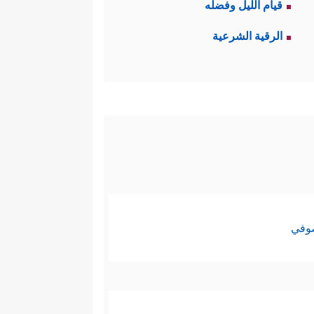
قيام الليل وفضله
 الأصوَب، والأظهر أنها مشاركةٌ
الرقية الشرعية
ي إبداء الرأي وفي التنفيذ، وهي
ة والعائليَّة ونحوها فلها فِقهُها
بَ الرسول
ﷺ
لرأي الأغلبية في
 ٱلۡأَمۡـرِ﴾
وفي هذا دفعٌ لمن يتنكَّر
صوفي
 اجتِهاد، و
الشورى
اجتهادٌ أيضًا
لمال العام الذي تحت يده بغير