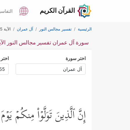
القرآن الكريم
التفاسي
الرئيسية
تفسير مجالس النور
آل عمران
الآية 155
سورة آل عمران تفسير مجالس النور الآية 5
اختر سورة
اختر 
إِنَّ ٱلَّذِینَ تَوَلَّوۡاْ مِنكُمۡ یَوۡ