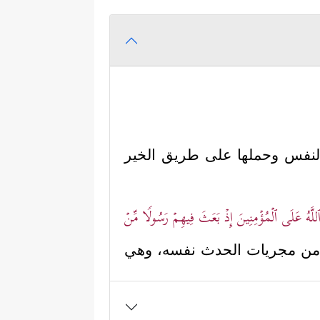
ة النفس وحملها على طريق الخير
لَّهُ عَلَى ٱلۡمُؤۡمِنِینَ إِذۡ بَعَثَ فِیهِمۡ رَسُولࣰا مِّنۡ
آن من مجريات الحدث نفسه، وهي
والتزكية من تصوُّرات وتصرُّفات