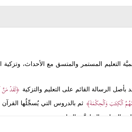
بأهميَّة التعليم المستمر والمتسق مع الأحداث، وتزكي
﴿لَقَدۡ مَنَّ ٱل
 بأصل الرسالة القائم على التعليم والتزكية
َلِّمُهُمُ ٱلۡكِتَـٰبَ وَٱلۡحِكۡمَةَ﴾
ثم بالدروس التي يُسجِّلُها القر
لعلم والعمل، والنظريَّة والتطبيق.
المجاهدين؛ لما يجرُّ عليهم الجهل وقلَّة التفقُّه 