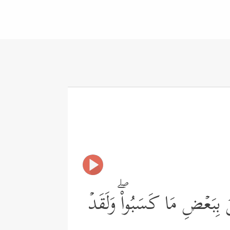
ٰنُ بِبَعۡضِ مَا كَسَبُواْۖ وَلَقَدۡ