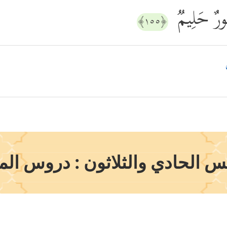
َفُورٌ حَلِیمࣱ
﴿١٥٥﴾
س الحادي والثلاثون : دروس الم