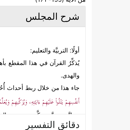
شرح المجلس
أولًا: التربيَّة والتعليم:
يُذكِّرُ القرآن في هذا المقطع 
والهدى.
جاء هذا من خلال ربط أحداث أُحُد
أَنفُسِهِمۡ یَتۡلُواْ عَلَیۡهِمۡ ءَایَـٰتِهِۦ وَیُزَكِّیهِمۡ وَیُع
عمليَّة تربويَّة مركَّبة تجمع بين ا
دقائق التفسير
وتظهر الحاجةُ هنا أكثر في صفوف 