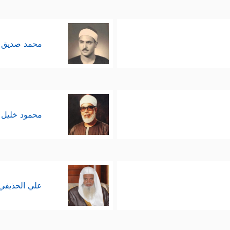
نصبَّ ذلك على قصد الفاعل ومشروعية فعله، أما ا
 ءَامَنُواْ لَا تَكُونُواْ كَٱلَّذِینَ كَفَرُواْ وَقَالُواْ لِإِخۡوَ ٰ⁠نِهِمۡ إِذَا ضَرَبُواْ فِی ٱلۡأَرۡضِ أَوۡ 
محمد صديق 
 یُحۡیِۦ وَیُمِیتُۗ وَٱللَّهُ بِمَا تَعۡمَلُونَ بَصِیرࣱ﴾
﴿ٱلَّذِینَ قَالُواْ لِإِخۡوَ ٰ⁠نِهِمۡ وَقَعَدُوا
،
لموت، ولا يتلاوم فيه، لكنه مطلوبٌ منه البحث عن مو
محمود خليل 
ظالم بقتله يبوءُ بإثم نيته وفعله، ويتحمل مسؤولية ذ
بحث والنقاش، وهذا الغيب مكتوبٌ لا محالة على كلِّ 
علي الحذيفي
حيث إزهاق الروح ومفارقتها للجسد، ومن حيث كونهما 