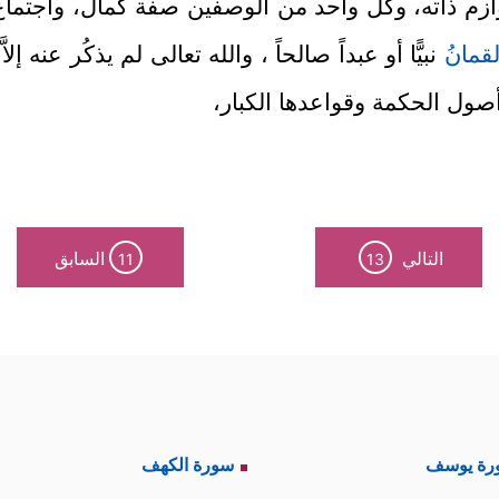
زم ذاته، وكلُّ واحد من الوصفين صفة كمال، واجتماع 
قمان
ُ نبيًّا أو عبداً صالحاً ، والله تعالى لم يذكُر عنه إل
صول الحكمة وقواعدها الكبار،
التالي
السابق
11
13
رة يوسف
سورة الكهف