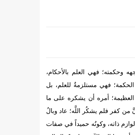
هه وحكمته؛ فهي العلم بالأحكام،
ا الحكمة؛ فهي مستلزمةٌ للعلم، بل
نَّة العظيمة؛ أمره أن يشكره على ما
 من كفر فلم يشكُر اللَّه؛ عاد وبالُ
 لوازم ذاته، وكونُه حميداً في صفات