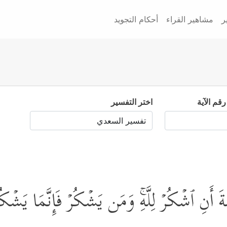
ر
مشاهير القراء
أحكام التجويد
رقم الآية
اختر التفسير
َةَ أَنِ ٱشۡكُرۡ لِلَّهِۚ وَمَن یَشۡكُرۡ فَإِنَّمَا یَشۡكُ