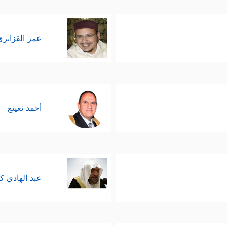
عمر القزابري
أحمد نعينع
عبد الهادي ك