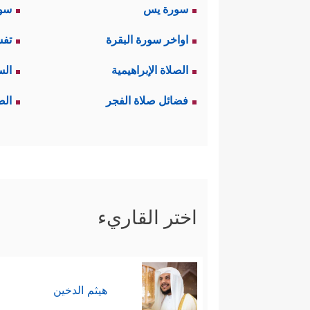
سورة يس
سور
اواخر سورة البقرة
تفس
الصلاة الإبراهيمية
الس
فضائل صلاة الفجر
الص
اختر القاريء
هيثم الدخين