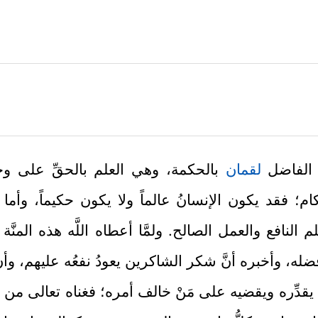
ِ الفاضل
لقمان
بالحكمة، وهي العلم بالحقِّ على وج
ام؛ فقد يكون الإنسانُ عالماً ولا يكون حكيماً، وأم
م النافع والعمل الصالح. ولمَّا أعطاه اللَّه هذه الم
ضله، وأخبره أنَّ شكر الشاكرين يعودُ نفعُه عليهم، وأنَّ
ا يقدِّره ويقضيه على مَنْ خالف أمره؛ فغناه تعالى من