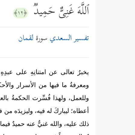
ٱللَّهَ غَنِیٌّ حَمِیدࣱ
﴿١٢﴾
تفسير السعدي
سورة
لقمان
يخبرُ تعالى عن امتنانِهِ على عبدِه
ومعرفةُ ما فيها من الأسرار والأحك
وللعمل، ولهذا فُسِّرت الحكمةُ بالعل
أعطاه؛ ليباركَ له فيه، وليزيدَه من ف
ذلك عليه، والله غنيٌّ عنه حميدٌ فيم