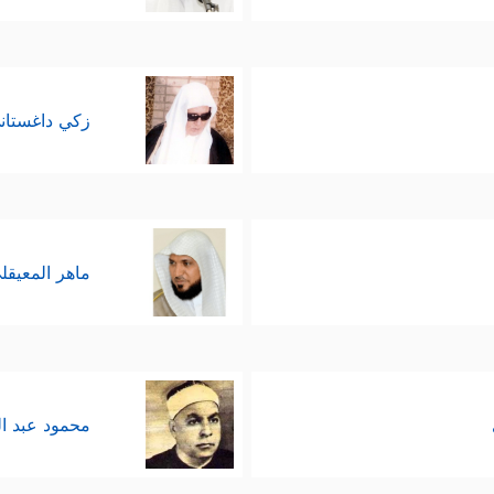
زكي داغستان
ماهر المعيقل
محمود عبد ا