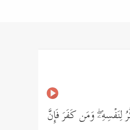
رُ لِنَفۡسِهِۦۖ وَمَن كَفَرَ فَإِنَّ