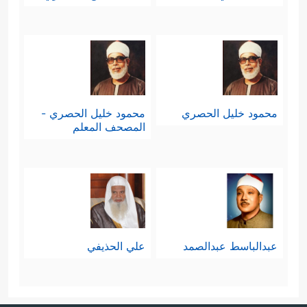
سورة المجادلة، ومن عاداتهم الشائعة:
التبنِّي، وقد خصَّه القرآن هنا بالتفصيل،
وجعل من فعل الرسول
ﷺ
المثل الأول؛
حيث كان
ﷺ
قد تبنَّى زيدَ بن حارثة ،
محمود خليل الحصري
محمود خليل الحصري -
فلما أراد الله أن يُبطِل هذه العادة بدأ
المصحف المعلم
بنبيِّه، وفي هذا ترسيخٌ لمعنى القدوة
والأُسوة الحسنة التي تدور السورةُ
حولَها.
رابعًا: بعد ذلك انتقل القرآن لبيان مكانة
عبدالباسط عبدالصمد
علي الحذيفي
﴿ٱلنَّبِیُّ أَوۡلَىٰ
الرسول
ﷺ
في هذه الأُمَّة:
وهذه هي القيمة