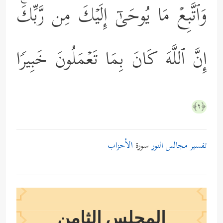
وَٱتَّبِعۡ مَا یُوحَىٰۤ إِلَیۡكَ مِن رَّبِّكَۚ
إِنَّ ٱللَّهَ كَانَ بِمَا تَعۡمَلُونَ خَبِیرࣰا
﴿٢﴾
تفسير مجالس النور
سورة
الأحزاب
المجلس الثامن