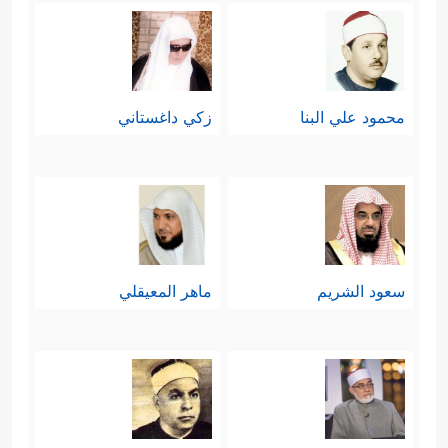
وإخلاص الطاعة لله وحده، واتِّباع شريعته
ووحيِه، والنهي عن طاعة الكافرين
والمنافقين، وهي وصيةٌ للأُمَّة كلّها في
محمود علي البنا
زكي داغستاني
﴿یَــٰۤـأَیُّهَا ٱلنَّبِیُّ ٱتَّقِ ٱللَّهَ ۚ وَلَا
شخص نبيِّها
ﷺ
:
تُطِعِ ٱلۡكَـٰفِرِینَ وَٱلۡمُنَـٰفِقِینَ ۗ إِنَّ ٱللَّهَ كَانَ عَلِیمًا حَكِیمࣰا
﴿١﴾
وَٱتَّبِعۡ مَا یُوحَىٰۤ إِلَیۡكَ مِن رَّبِّكَۚ إِنَّ ٱللَّهَ كَانَ بِمَا
تَعۡمَلُونَ خَبِیرࣰا﴾
.
سعود الشريم
ماهر المعيقلي
ثانيًا: ولأنَّ هذه الوصيَّة تستدعي العداء
من طرف الكافرين وأحزابهم
ومُنافقيهم، جاء التوجيهُ بأهميَّة التوكُّل