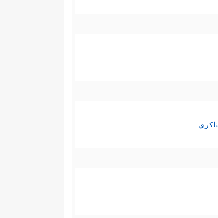
 فالذي خلق هذا الخلق كلّه واحد،
فالانسجام متحققٌ بين شرع الله
﴿وَٱعۡمَلُواْ صَـٰلِحًاۖ إِنِّی بِمَا تَعۡمَلُونَ
 الصالح
ناكري
، بخلاف أولئك الذين يُبدِّدون
أَنِ ٱعۡمَلۡ سَـٰبِغَـٰتࣲ وَقَدِّرۡ فِی ٱلسَّرۡدِۖ﴾
ن الدروع سابغة وكافية لحماية