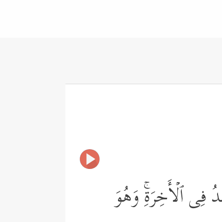
دُ فِی ٱلۡأَخِرَةِۚ وَهُوَ