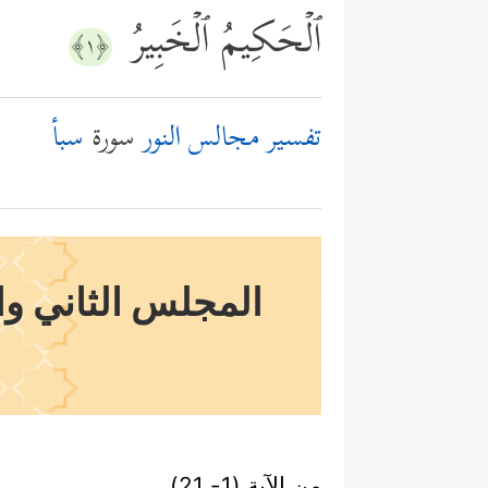
ٱلۡحَكِیمُ ٱلۡخَبِیرُ
﴿١﴾
تفسير مجالس النور
سورة
سبأ
المجلس الثاني وال
من الآية (1- 21)