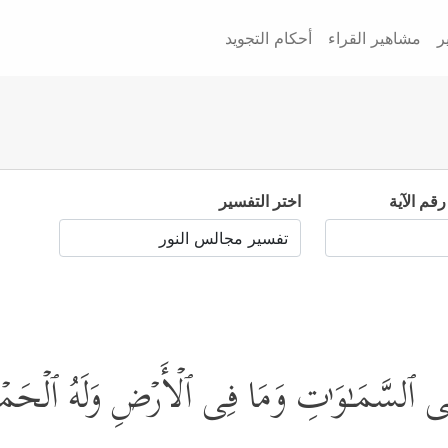
ر
مشاهير القراء
أحكام التجويد
رقم الآية
اختر التفسير
فِی ٱلسَّمَـٰوَ ٰ⁠تِ وَمَا فِی ٱلۡأَرۡضِ وَلَهُ ٱلۡحَمۡ