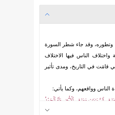
ته وتطوره، وقد جاء شطر السورة
َّة واختلاف الناس فيها الاختلاف
ي قامَت في التاريخ، ومدى تأثير
ة الناس وواقعهم، وكما يأتي:
مَا فِی ٱلسَّمَـٰوَ ٰ⁠تِ وَمَا فِی ٱلۡأَرۡضِ وَلَهُ ٱلۡحَمۡدُ
 في من يملك الأرض ومن يحكمها،