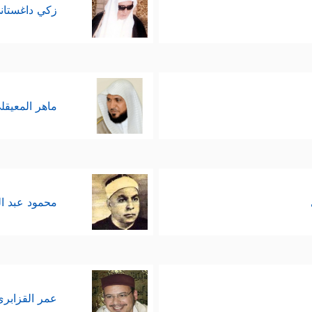
زكي داغستان
عَـٰجِزِینَ أُوْلَــٰۤىِٕكَ لَهُمۡ عَذَابࣱ مِّن رِّجۡزٍ أَلِیمࣱ ﴾
، ولا شكَّ أنَّ التذك
العقيدة في نمط المجتمع والدولة المُنبَثِقة منه، والس
ماهر المعيقل
الرشيد الذي يستفيد من كلِّ الطاقات المتاحة في أرضه،
تنعُّم، وهذا النموذج تمثَّل في المُلك الذي أعطاه الل
ذا النموذج المعاني والدلالات الآتية:
محمود عبد ا
شيد المنبثق من الإيمان بوحدانيَّة الخالق يحقق الا
دَ مِنَّا فَضۡلࣰاۖ یَـٰجِبَالُ أَوِّبِی مَعَهُۥ وَٱلطَّیۡرَۖ﴾
﴿وَلِسُلَیۡمَـٰنَ ٱلرِّیحَ غُدُوُّهَ
،
عمر القزابري
م تدخل في باب المعجزات وخوارِقِ العادات ممَّا لا م