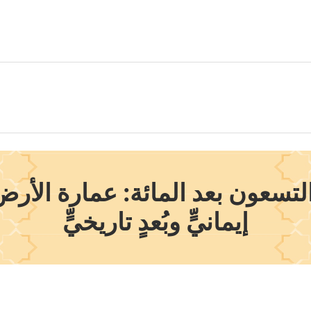
تسعون بعد المائة: عمارة الأرض
إيمانيٍّ وبُعدٍ تاريخيٍّ