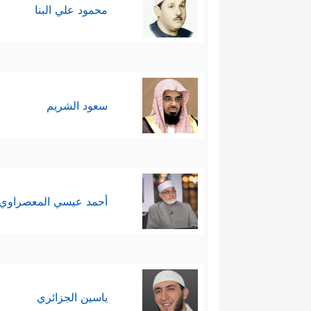
محمود علي البنا
وَرِزۡقࣱ كَرِیمࣱ
﴿٤﴾
وَٱلَّذِینَ سَعَوۡ فِیۤ ءَایَـٰتِنَا مُ
دلالته الخاصَّة في بيان أثر هذه 
صغُرت أو كبُرت.
سعود الشريم
ثانيًا: يعرض القرآن نموذج الحكم 
وتحقيق مستوى أعلى من الترفُّه وال
سليمان
عليهما السلام
، وقد حمل ه
أحمد عيسي المعصراوي
- يشير القرآن إلى أنّ الحكم الر
﴿۞ وَلَقَدۡ ءَاتَیۡنَا دَاوُۥ
البيئة المحيطة به
یَعۡمَلُ بَیۡنَ یَدَیۡهِ بِإِذۡنِ رَبِّهِۦۖ﴾
.
ياسين الجزائري
صحيحٌ أنّ هذه الصور من الانسِجا