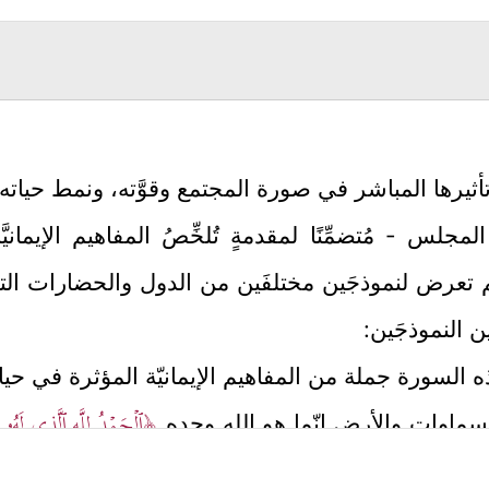
أثيرها المباشر في صورة المجتمع وقوَّته، ونمط حيا
لس - مُتضمِّنًا لمقدمةٍ تُلخِّصُ المفاهيم الإيماني
 ثم تعرض لنموذجَين مختلفَين من الدول والحضارات الت
 النموذجَين:
 السورة جملة من المفاهيم الإيمانيّة المؤثرة في حيا
﴿ٱلۡحَمۡدُ لِلَّهِ ٱلَّذِی لَهُۥ 
السماوات والأرض إنّما هو الله وحده
 يُمهِّد لموضوع السورة؛ حيث يتنازع الناس ويختلفون