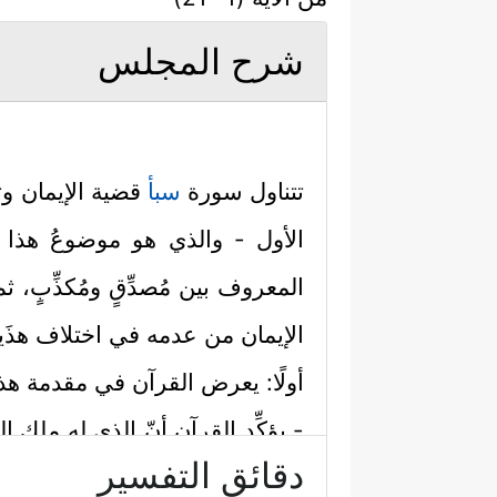
شرح المجلس
تتناول سورة
سبأ
قضية الإيمان وت
الأول - والذي هو موضوعُ هذا المج
المعروف بين مُصدِّقٍ ومُكذِّبٍ،
الإيمان من عدمه في اختلاف هذَين
أولًا: يعرض القرآن في مقدمة هذه
- يؤكِّد القرآن أنّ الذي له ملك 
دقائق التفسير
فِی ٱلۡأَخِرَةِۚ﴾
وهذا الاستِهلال كأنّه