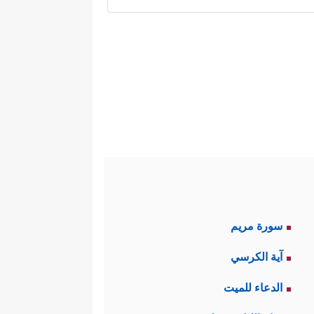
، وأنّه سبحانه الرحيم بهذا الخلق
لَا یَعۡزُبُ عَنۡهُ مِثۡقَالُ ذَرَّةࣲ فِی ٱلسَّمَـٰوَ ٰ⁠تِ وَلَا
مةٍ واسعةٍ، وهاتان الصفتان هما
 لتحقيق المصلحة لا يكفِيَان من
 الصادق لتحقيق الرحمة والغايات
سورة مريم
آية الكرسي
﴿وَیَرَى ٱلَّذِینَ أُوتُواْ ٱلۡعِلۡمَ ٱلَّذِیۤ أُنزِلَ
ناس:
الدعاء للميت