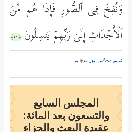
وَنُفِخَ فِی ٱلصُّورِ فَإِذَا هُم مِّنَ
ٱلۡأَجۡدَاثِ إِلَىٰ رَبِّهِمۡ یَنسِلُونَ
﴿٥١﴾
تفسير مجالس النور
سورة
يس
المجلس السابع
والتسعون بعد المائة:
عقيدة البعث والجزاء