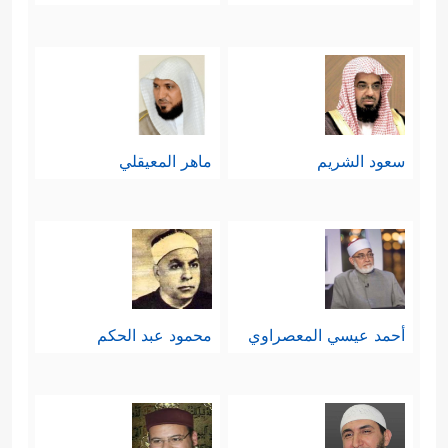
ٱلۡیَوۡمَ بِمَا كُنتُمۡ تَكۡفُرُونَ
﴿٦٤﴾
ٱلۡیَوۡمَ نَخۡتِمُ عَلَىٰۤ
أَفۡوَ ٰ⁠هِهِمۡ وَتُكَلِّمُنَاۤ أَیۡدِیهِمۡ وَتَشۡهَدُ أَرۡجُلُهُم بِمَا كَانُواْ
یَكۡسِبُونَ﴾
.
سعود الشريم
ماهر المعيقلي
خامسًا: يُوجِّهُ القرآن بعد كل هذا نداءَه
لبني آدم، ذلك النداء الذي يختَرِق حواجِزَ
الزمن، فيتلقَّاه مَن يسمَعه في هذه الدار
ليتَّعِظ ويعتَبِر، ويتلقَّاه مَن في تلك الدار؛
ليزدادَ الطائِعُون سعادةً وحُبُورًا، ويزدادَ
أحمد عيسي المعصراوي
محمود عبد الحكم
﴿۞ أَلَمۡ أَعۡهَدۡ
المجرمون شقاوةً وبُورًا:
إِلَیۡكُمۡ یَـٰبَنِیۤ ءَادَمَ أَن لَّا تَعۡبُدُواْ ٱلشَّیۡطَـٰنَۖ إِنَّهُۥ لَكُمۡ عَدُوࣱّ