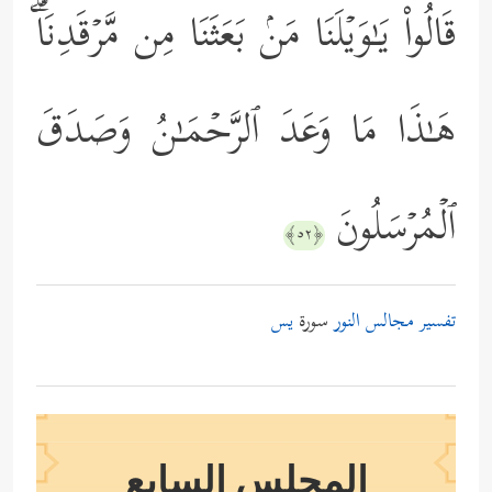
قَالُواْ یَـٰوَیۡلَنَا مَنۢ بَعَثَنَا مِن مَّرۡقَدِنَاۜۗ
هَـٰذَا مَا وَعَدَ ٱلرَّحۡمَـٰنُ وَصَدَقَ
ٱلۡمُرۡسَلُونَ
﴿٥٢﴾
تفسير مجالس النور
سورة
يس
المجلس السابع