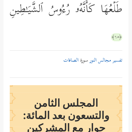
طَلۡعُهَا كَأَنَّهُۥ رُءُوسُ ٱلشَّیَـٰطِینِ
﴿٦٥﴾
تفسير مجالس النور
سورة
الصافات
المجلس الثامن
والتسعون بعد المائة:
حوار مع المشركين