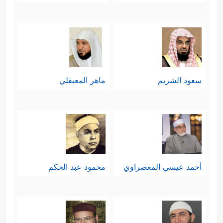
قِيلَ لَهُمْ لَا إِلَٰهَ إِلَّا اللَّهُ يَسْتَكْبِرُونَ
﴿٣٥﴾
وَيَقُولُونَ أَئِنَّا
لَتَارِكُو آلِهَتِنَا لِشَاعِرٍ مَّجْنُونٍ﴾
ثمّ التعصُّب
لموروث الآباء والأجداد دون نظرٍ أو
﴿إِنَّهُمۡ أَلۡفَوۡاْ ءَابَاۤءَهُمۡ ضَاۤلِّینَ
﴿٦٩﴾
فَهُمۡ
تمحيصٍ
سعود الشريم
ماهر المعيقلي
عَلَىٰۤ ءَاثَـٰرِهِمۡ یُهۡرَعُونَ
﴿٧٠﴾
وَلَقَدۡ ضَلَّ قَبۡلَهُمۡ أَكۡثَرُ
ٱلۡأَوَّلِینَ﴾
.
خامسًا: يعرض القرآن موقف المشركين
من الآخرة، في إشارةٍ إلى أنّ هذا
أحمد عيسي المعصراوي
محمود عبد الحكم
الموقف وما فيه من إنكارٍ ليوم الحساب
هو الذي يقودهم إلى السخرية واللهو