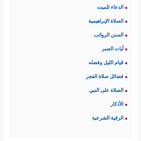
الدعاء للميت
﴿٦﴾
وَحِفۡظࣰا مِّن كُلِّ شَیۡطَـٰنࣲ مَّارِدࣲ
﴿٧﴾
لَّا
الصلاة الإبراهيمية
یَسَّمَّعُونَ إِلَى ٱلۡمَلَإِ ٱلۡأَعۡلَىٰ وَیُقۡذَفُونَ مِن كُلِّ جَانِبࣲ
السنن الرواتب
﴿٨﴾
دُحُورࣰاۖ وَلَهُمۡ عَذَابࣱ وَاصِبٌ
﴿٩﴾
إِلَّا مَنۡ
آيات الصبر
خَطِفَ ٱلۡخَطۡفَةَ فَأَتۡبَعَهُۥ شِهَابࣱ ثَاقِبࣱ﴾
.
قيام الليل وفضله
ثالثًا: يدعو القرآن المشركين إلى النظر
فضائل صلاة الفجر
في هذا الخَلق العظيم وفي خَلق
الصلاة على النبي
أنفسهم أيضًا، ففي هذا بُلغةٌ لمن أراد
الأذكار
﴿فَٱسۡتَفۡتِهِمۡ أَهُمۡ أَشَدُّ خَلۡقًا أَم مَّنۡ خَلَقۡنَاۤۚ إِنَّا
الهداية
الرقية الشرعية
خَلَقۡنَـٰهُم مِّن طِینࣲ لَّازِبِۭ﴾
.
رابعًا: يُبيِّنُ القرآن أنّ سبب ضلال هؤلاء