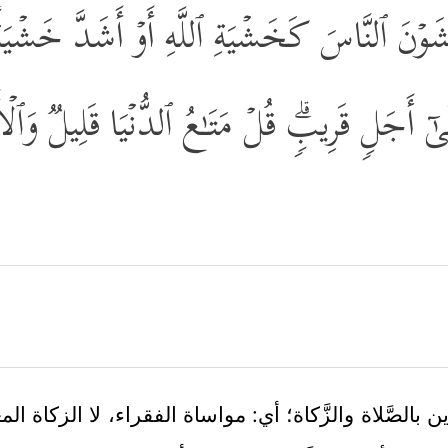
شَوۡنَ ٱلنَّاسَ كَخَشۡیَةِ ٱللَّهِ أَوۡ أَشَدَّ خَشۡیَةࣰۚ 
ۤ إِلَىٰۤ أَجَلࣲ قَرِیبࣲۗ قُلۡ مَتَـٰعُ ٱلدُّنۡیَا قَلِیلࣱ وَٱل
 بالصَّلاة والزَّكاة؛ أي: مواساة الفقراء، لا الزكاة الم