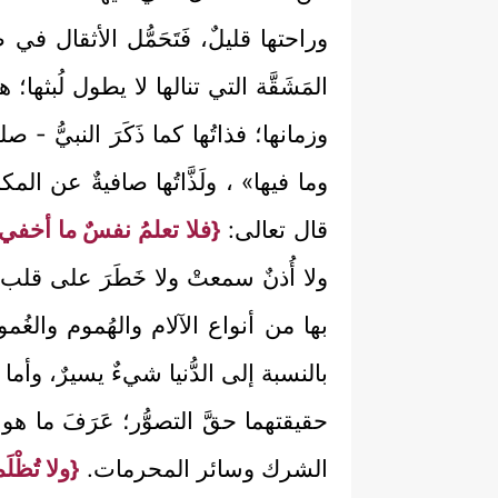
وراحتها قليلٌ، فَتَحَمُّل الأثقال في 
المَشَقَّة التي تنالها لا يطول لُبثها؛ 
وزمانها؛ فذاتُها كما ذَكَرَ النبيُّ 
وما فيها» ، ولَذَّاتُها صافيةٌ عن المكد
قال تعالى:
{فلا تعلمُ نفسٌ ما أخفي ل
ولا أُذنٌ سمعتْ ولا خَطَرَ على قلب بشر»
بها من أنواع الآلام والهُموم والغُم
بالنسبة إلى الدُّنيا شيءٌ يسيرٌ، وأما 
حقيقتهما حقَّ التصوُّر؛ عَرَفَ ما هو أ
الشرك وسائر المحرمات.
{ولا تُظْلَ