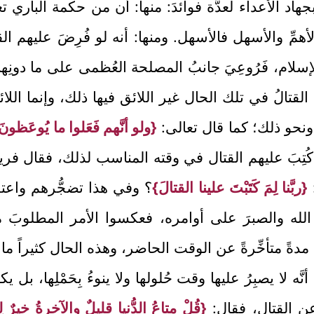
 بجهاد الأعداء لعدَّة فوائدَ: منها: أن من حكمة الباري تع
فالأهمِّ والأسهل فالأسهل. ومنها: أنه لو فُرِضَ عليهم ال
لإسلام، فَرُوعِيَ جانبُ المصلحة العُظمى على ما دونِ
القتالُ في تلك الحال غير اللائق فيها ذلك، وإنما اللائق
ة ونحو ذلك؛ كما قال تعالى:
{ولو أنَّهم فَعَلوا ما يُوعَظونَ 
؛ كُتِبَ عليهم القتال في وقته المناسب لذلك، فقال فر
:
{ربَّنا لِمَ كَتَبْتَ علينا القتالَ}
؟ وفي هذا تضجُّرهم واعتر
 الله والصبرَ على أوامره، فعكسوا الأمر المطلوبَ م
تال مدةً متأخِّرةً عن الوقت الحاضر، وهذه الحال كثيراً
نَّه لا يصبِرُ عليها وقت حُلولها ولا ينوءُ بِحَمْلِها، بل ي
عن القتال، فقال:
{قُلْ متاعُ الدُّنيا قليلٌ والآخرةُ خيرٌ ل