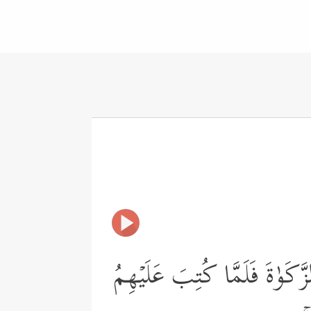
ٱلزَّكَوٰةَ فَلَمَّا كُتِبَ عَلَیۡهِمُ