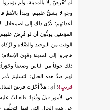
لم تُفْرَضْ إلاَّ بالمدينة، ولم يؤمروا
وجهٍ لا يشقُّ عليهم، ويبدأ بالأهمِّ 
أعدائهم؛ لأدَّى ذلك إلى اضمحلال ا
المؤمنين يودُّون أن لو فُرِضَ عليهم 
الوقت من التوحيد والصَّلاة والزَّكا
هاجروا إلى المدينة وقَوِيَ الإسلام
ذلك خوفاً من الناس وضعفاً وخَوَراً
لهم ضدَّ هذه الحال؛ التسليمَ لأمر
قريبٍ}
؛ أي: هلاَّ أخَّرْتَ فرضَ الق
في الأمور قبلَ وَقْتِها؛ فالغالبُ عليه أ
عن هذه الحال التي فيها التخلُّف 