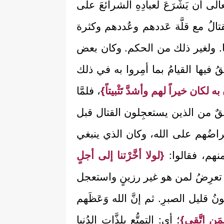
الى أن يَشْرَعَ لعبادِهِ الشرائعَ على
قتالُ مع قلَّة عَددهم وعُددهم وكثرة
ها. ولغير ذلك من الحكم. وكان بعض
ُ فيها القيامُ بما أمِروا به في ذلك
به لكان خيراً لهم وأشدَّ تَثْبيتاً}
، فلمَّا
يقٌ من الذين يستعجِلون القتال قبل
اضُهم على الله، وكان الذي ينبغي
نهم، فقالوا:
{لولا أخَّرْتنا إلى أجلٍ
 ما تعرِضُ لمن هو غير رزينٍ واستعجل
كونُ قليل الصبرِ. ثم إنَّ الله وَعَظَهم
ِمَن اتَّقى}
؛ أي: التمتُّع بلذَّات الدُنيا