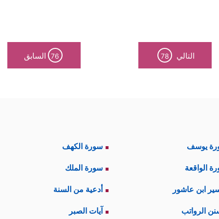
التالي
السابق
76
78
رة يوسف
سورة الكهف
ة الواقعة
سورة الملك
ير ابن عاشور
أدعية من السنة
نن الرواتب
آيات الصبر