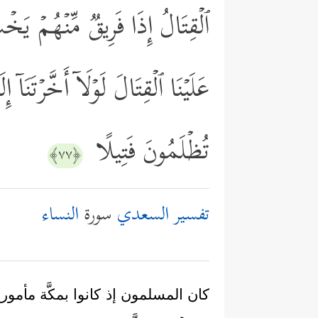
ٱلۡقِتَالُ إِذَا فَرِیقࣱ مِّنۡهُمۡ یَخۡ
عَلَیۡنَا ٱلۡقِتَالَ لَوۡلَاۤ أَخَّرۡتَنَا
تُظۡلَمُونَ فَتِیلًا
﴿٧٧﴾
تفسير السعدي
سورة
النساء
كان المسلمون إذ كانوا بمكَّة مأمورين