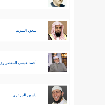
سعود الشريم
أحمد عيسي المعصراوي
ياسين الجزائري