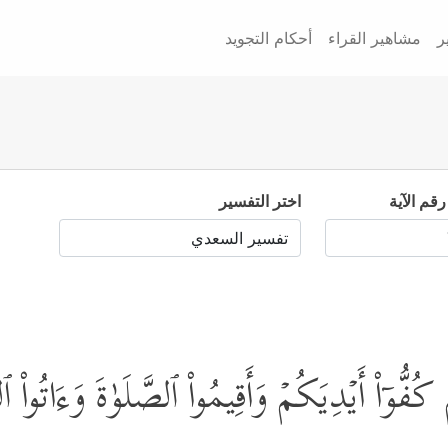
ر
مشاهير القراء
أحكام التجويد
رقم الآية
اختر التفسير
 كُفُّوۤاْ أَیۡدِیَكُمۡ وَأَقِیمُواْ ٱلصَّلَوٰةَ وَءَاتُواْ 