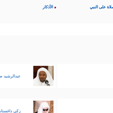
لاة على النبي
الأذكار
عبدالرشيد 
زكي داغستان