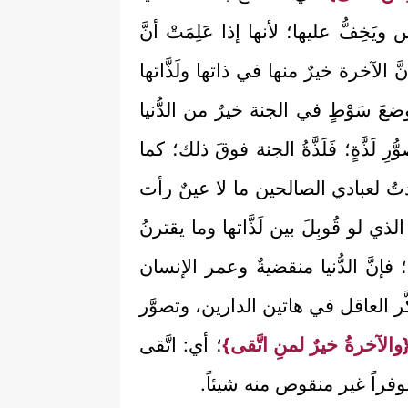
خِفُّ عليها؛ لأنها إذا عَلِمَتْ أنَّ
َ الآخرة خيرٌ منها في ذاتها ولَذَّاتها
عَ سَوْطٍ في الجنة خيرٌ من الدُّنيا
لَذَّةٍ؛ فَلَذَّةُ الجنة فوقَ ذلك؛ كما
دتُ لعبادي الصالحين ما لا عينٌ رأت
ذي لو قُوبِلَ بين لَذَّاتها وما يقترنُ
إنَّ الدُّنيا منقضيةٌ وعمر الإنسان
كَّر العاقل في هاتين الدارين، وتصوَّر
والآخرةُ خيرٌ لمنِ اتَّقى}
؛ أي: اتَّقى
وفراً غير منقوص منه شيئاً.