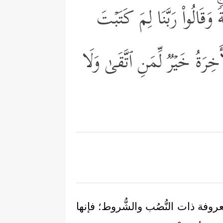
وَقَالُواْ رَبَّنَا لِمَ كَتَبۡتَ
ۡأَخِرَةُ خَیۡرࣱ لِّمَنِ ٱتَّقَىٰ وَلَا
عروفة ذات النُّصُب والشُّروط؛ فإنها