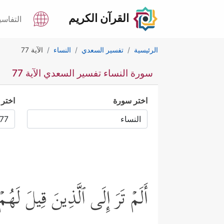
القرآن الكريم
التفاسي
الرئيسية
تفسير السعدي
النساء
الآية 77
سورة النساء تفسير السعدي الآية 77
اختر سورة
اختر 
أَلَمۡ تَرَ إِلَى ٱلَّذِینَ قِیلَ لَهُمۡ