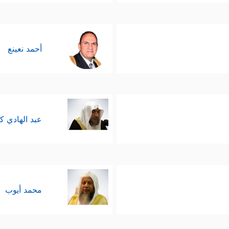
أحمد نعينع
عبد الهادي ك
محمد أيوب