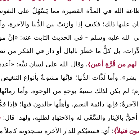
طاعة الله في المدَّة القصيرة مما يَسْهُلُ على النفوس ويَ
هان عليها ذلك؛ فكيف إذا وازنتْ بين الدُّنيا والآخرة، وأنّ
- صلى الله عليه وسلم - في الحديث الثابت عنه: «إنَّ موض
ِّرات، بل كلُّ ما خَطَرَ بالبال أو دار في الفكر من تصوُّرِ 
هم من قُرَّةِ أعين}
، وقال الله على لسان نبيِّه: «أعد
. وأما لَذَّات الدُّنيا؛ فإنَّها مشوبةٌ بأنواع التنغيص ال
وم؛ لم يكن لذلك نسبةٌ بوجهٍ من الوجوه. وأما زمانُها؛ ف
الآخرةُ؛ فإنها دائمة النعيم، وأهلُها خالدون فيها؛ فإذا ف
حقُّ بالإيثار والسَّعْي له والاجتهادِ لطلبِهِ، ولهذا قال:
{
مون فتيلاً}
؛ أي: فسعيُكم للدار الآخرة ستجدونه كاملاً م