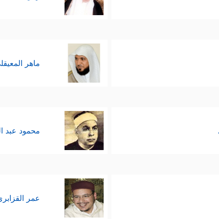
ماهر المعيقل
محمود عبد ا
عمر القزابري