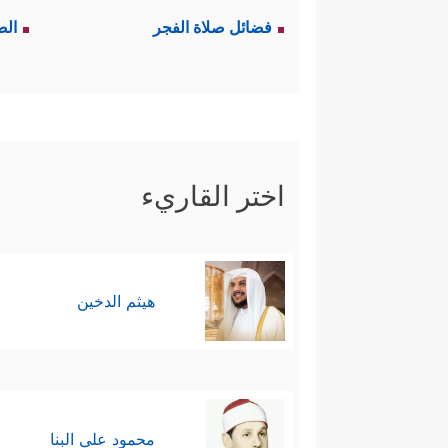
فضائل صلاة الفجر
الص
اختر القاريء
هيثم الدخين
محمود علي البنا