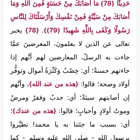
حَدِيثًا (78) مَا أَصَابَكَ مِنْ حَسَنَةٍ فَمِنَ اللَّهِ وَمَا
أَصَابَكَ مِنْ سَيِّئَةٍ فَمِنْ نَفْسِكَ وَأَرْسَلْنَاكَ لِلنَّاسِ
رَسُولًا وَكَفَى بِاللَّهِ شَهِيدًا (79)}
.
{78}
يخبر
تعالى عن الذين لا يعلمونَ، المعرضينَ عمَّا
جاءت به الرسلُ، المعارضين لهم أنَّهم إذا
جاءتهم حسنةٌ؛ أي: خِصْبٌ وَكَثْرَةُ أموال وتوفُّر
أولاد وصحة؛ قالوا:
{هذه من عند الله}
، وأنَّهم
إن أصابتهم سيئةٌ؛ أي: جدبٌ وفقرٌ ومرضٌ
وموتُ أولادٍ وأحبابٍ؛ قالوا:
{هذه من عندك}
؛
أي: بسبب ما جئتنا به يا محمد! تطيَّروا
برسول الله - صلى الله عليه وسلم - كما