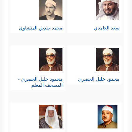
سعد الغامدي
محمد صديق المنشاوي
محمود خليل الحصري
محمود خليل الحصري -
المصحف المعلم