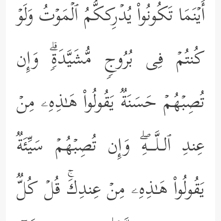
أَیۡنَمَا تَكُونُواْ یُدۡرِككُّمُ ٱلۡمَوۡتُ وَلَوۡ
كُنتُمۡ فِی بُرُوجࣲ مُّشَیَّدَةࣲۗ وَإِن
تُصِبۡهُمۡ حَسَنَةࣱ یَقُولُواْ هَـٰذِهِۦ مِنۡ
عِندِ ٱلـلَّــهِۖ وَإِن تُصِبۡهُمۡ سَیِّئَةࣱ
یَقُولُواْ هَـٰذِهِۦ مِنۡ عِندِكَۚ قُلۡ كُلࣱّ