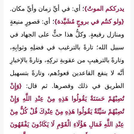
يدرككم الموتُ}
؛ أي: في أيِّ زمان وأيِّ مكان.
{ولو كنتُم في بروجٍ مُشَيَّدة}
؛ أي: قصورٍ منيعةٍ
ومنازل رفيعةٍ. وكلُّ هذا حثٌّ على الجهاد في
سبيل الله؛ تارةً بالترغيب في فضلِهِ وثوابِهِ،
وتارةً بالترهيبِ من عقوبةِ تركِهِ، وتارةً بالإخبارِ
أنَّه لا ينفع القاعدين قعودُهم، وتارةً بتسهيل
الطريق في ذلك وقصرها. ثم قال:
{وَإِنْ
تُصِبْهُمْ حَسَنَةٌ يَقُولُوا هَذِهِ مِنْ عِنْدِ اللَّهِ وَإِنْ
تُصِبْهُمْ سَيِّئَةٌ يَقُولُوا هَذِهِ مِنْ عِنْدِكَ قُلْ كُلٌّ مِنْ
عِنْدِ اللَّهِ فَمَالِ هَؤُلَاءِ الْقَوْمِ لَا يَكَادُونَ يَفْقَهُونَ