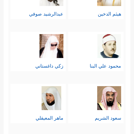
هيثم الدخين
عبدالرشيد صوفي
محمود علي البنا
زكي داغستاني
سعود الشريم
ماهر المعيقلي