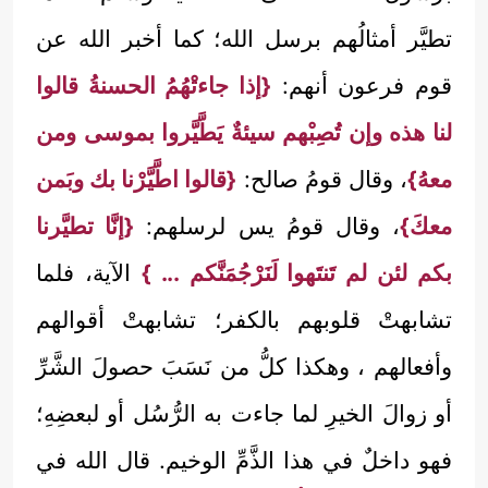
تطيَّر أمثالُهم برسل الله؛ كما أخبر الله عن
قوم فرعون أنهم:
{إذا جاءتْهُمُ الحسنةُ قالوا
لنا هذه وإن تُصِبْهم سيئةٌ يَطَّيَّروا بموسى ومن
معهُ}
، وقال قومُ صالح:
{قالوا اطَّيَّرْنا بك وبَمن
معكَ}
، وقال قومُ يس لرسلهم:
{إنَّا تطيَّرنا
بكم لئن لم تَنتَهوا لَنَرْجُمَنَّكم ... }
الآية، فلما
تشابهتْ قلوبهم بالكفر؛ تشابهتْ أقوالهم
وأفعالهم ، وهكذا كلُّ من نَسَبَ حصولَ الشَّرِّ
أو زوالَ الخيرِ لما جاءت به الرُّسُل أو لبعضِهِ؛
فهو داخلٌ في هذا الذَّمِّ الوخيم. قال الله في