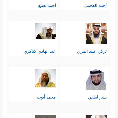
أحمد العجمي
أحمد نعينع
تركي عبيد المري
عبد الهادي كناكري
بشر لطفي
محمد أيوب