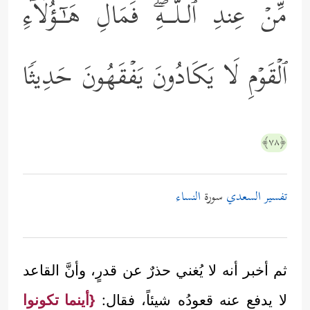
مِّنۡ عِندِ ٱلـلَّــهِۖ فَمَالِ هَـٰۤـؤُلَاۤءِ
ٱلۡقَوۡمِ لَا یَكَادُونَ یَفۡقَهُونَ حَدِیثࣰا
﴿٧٨﴾
تفسير السعدي
سورة
النساء
ثم أخبر أنه لا يُغني حذرٌ عن قدرٍ، وأنَّ القاعد
لا يدفع عنه قعودُه شيئاً، فقال:
{أينما تكونوا