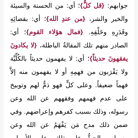
جوابهم:
{قل كلٌّ}
؛ أي: من الحسنة والسيئة
والخير والشر،
{من عندِ الله}
؛ أي: بقضائِهِ
وقَدَرِهِ وخَلْقِهِ.
{فمال هؤلاء القوم}
؛ أي:
الصادر منهم تلك المقالةُ الباطلة،
{لا يكادونَ
يفقهونَ حديثاً}
؛ أي: لا يفهمون حديثاً بالكُلِّيَّة
ولا يَقْرَبون من فهمِهِ أو لا يفهمون منه إلاَّ
فهماً ضعيفاً. وعلى كلٍّ فهو ذمٌّ لهم وتوبيخ
على عدم فهمهم وفقههم عن الله وعن
رسوله، وذلك بسبب كفرهم وإعراضهم. وفي
ضمن ذلك مدح مَن يَفْهَمُ عن الله وعن
رسوله، والحثُّ على ذلك وعلى الأسباب