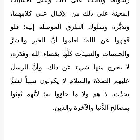
المعينة على ذلك من الإقبال على كلامِهِما،
وتدبُّره وسلوك الطرق الموصلة إليه؛ فلو
فَقِهوا عن الله؛ لعلموا أنَّ الخير والشرَّ
والحسنات والسيئات كلَّها بقضاء الله وقَدَره،
لا يخرج منها شيء عن ذلك، وأنَّ الرسل
عليهم الصلاة والسلام لا يكونون سبباً لشرٍّ
يحدُث. لا هم ولا ما جاؤوا به؛ لأنَّهم بُعِثوا
بمصالح الدُّنيا والآخرة والدين.