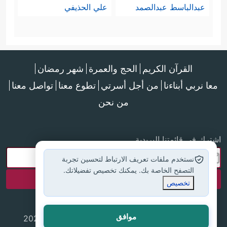
عبدالباسط عبدالصمد
علي الحذيفي
القرآن الكريم
الحج والعمرة
شهر رمضان
معا نربي أبناءنا
من أجل أسرتي
تطوع معنا
تواصل معنا
من نحن
اشترك في قائمتنا البريدية
نستخدم ملفات تعريف الارتباط لتحسين تجربة
التصفح الخاصة بك. يمكنك تخصيص تفضيلاتك.
تخصيص
موافق
جميع الحقوق محفوظة لموقع إسلام أون لاين © 2025