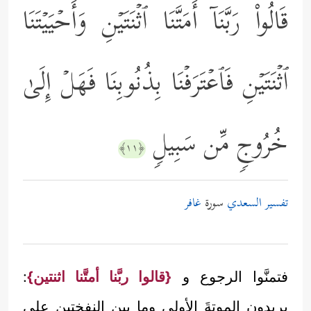
قَالُواْ رَبَّنَاۤ أَمَتَّنَا ٱثۡنَتَیۡنِ وَأَحۡیَیۡتَنَا
ٱثۡنَتَیۡنِ فَٱعۡتَرَفۡنَا بِذُنُوبِنَا فَهَلۡ إِلَىٰ
خُرُوجࣲ مِّن سَبِیلࣲ
﴿١١﴾
تفسير السعدي
سورة
غافر
فتمنَّوا الرجوع و
{قالوا ربَّنا أمتَّنا اثنتين}
:
يريدون الموتةَ الأولى وما بين النفختين على