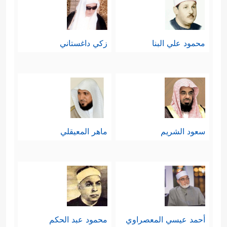
محمود علي البنا
زكي داغستاني
سعود الشريم
ماهر المعيقلي
أحمد عيسي المعصراوي
محمود عبد الحكم