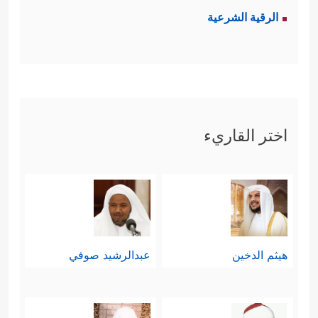
الرقية الشرعية
اختر القاريء
هيثم الدخين
عبدالرشيد صوفي