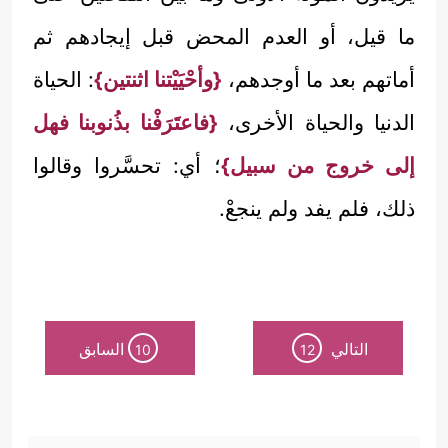
ما قيل، أو العدم المحض قبل إيجادهم ثم
أماتهم بعد ما أوجدهم،
{وأحْيَيْتنا اثنتين}
: الحياة
الدنيا والحياة الأخرى،
{فاعتَرَفْنا بذُنوبنا فهل
إلى خروج من سبيل}
؛ أي: تحسَّروا وقالوا
ذلك، فلم يفد ولم ينجعْ.
التالي
السابق
10
12