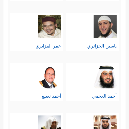
ياسين الجزائري
عمر القزابري
أحمد العجمي
أحمد نعينع