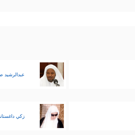
عبدالرشيد 
زكي داغستان