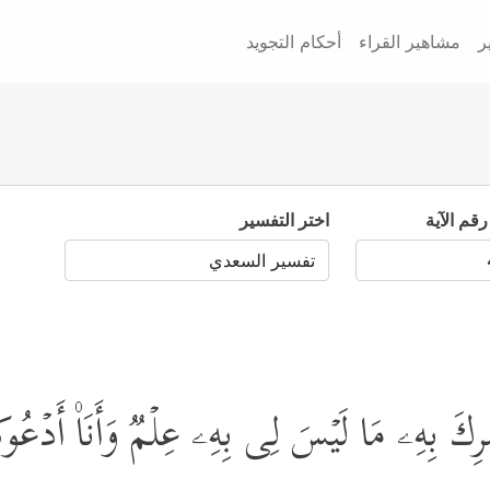
ر
مشاهير القراء
أحكام التجويد
رقم الآية
اختر التفسير
رِكَ بِهِۦ مَا لَیۡسَ لِی بِهِۦ عِلۡمࣱ وَأَنَا۠ أَدۡعُوكُمۡ 