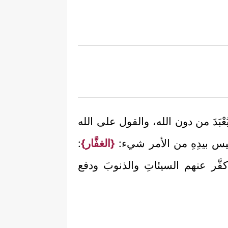
يُعْبَدَ من دون الله، والقول على الله
 ليس بيدِهِ من الأمر شيء:
{الغفَّار}
:
َر عنهم السيئاتِ والذنوبَ ودفع