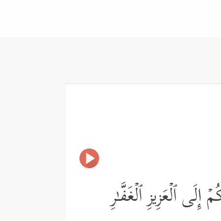
إِلَى ٱلۡعَزِیزِ ٱلۡغَفَّـٰرِ