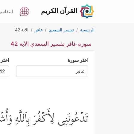
القرآن الكريم
التفاسي
الرئيسية
تفسير السعدي
غافر
الآية 42
سورة غافر تفسير السعدي الآية 42
اختر سورة
اختر 
تَدۡعُونَنِی لِأَكۡفُرَ بِٱللَّهِ وَأُشۡ