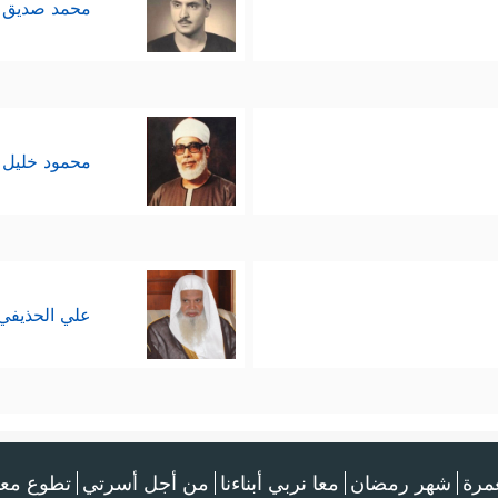
محمد صديق 
محمود خليل 
علي الحذيفي
عمرة
شهر رمضان
معا نربي أبناءنا
من أجل أسرتي
تطوع معن