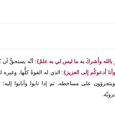
 بالله وأشركَ به ما ليس لي به علمٌ}
: أنَّه يستحقُّ أن 
أنا أدعوكُم إلى العزيز}
: الذي له القوةُ كلُّها، وغيره
جرؤون على مساخطه، ثم إذا تابوا وأنابوا إليه؛ كفّ
ويَّة.