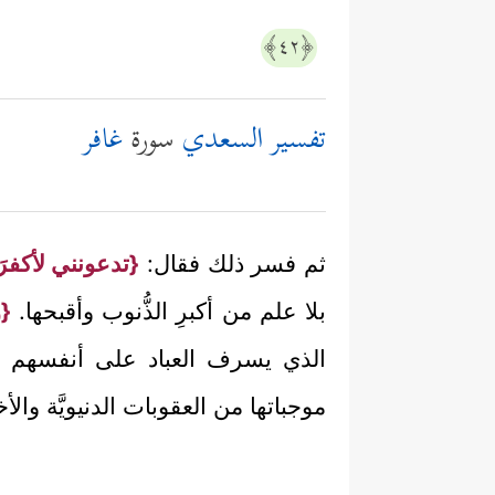
﴿٤٢﴾
تفسير السعدي
سورة
غافر
ثم فسر ذلك فقال:
{تدعونني لأكفرَ
بلا علم من أكبرِ الذُّنوب وأقبحها.
{و
الذي يسرف العباد على أنفسهم ويت
موجباتها من العقوبات الدنيويَّة والأخر