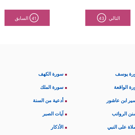
التالي
السابق
41
43
رة يوسف
سورة الكهف
ة الواقعة
سورة الملك
ير ابن عاشور
أدعية من السنة
نن الرواتب
آيات الصبر
لاة على النبي
الأذكار