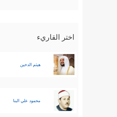
اختر القاريء
هيثم الدخين
محمود علي البنا