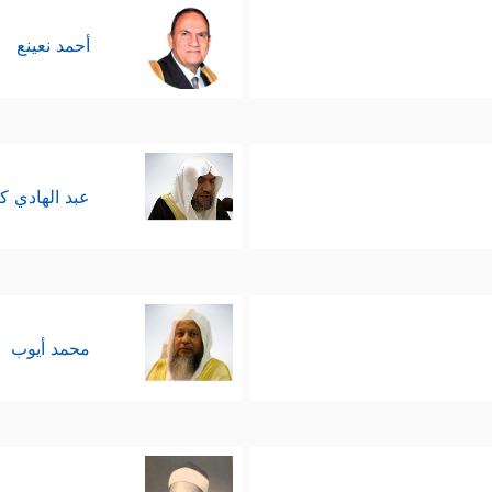
أحمد نعينع
عبد الهادي ك
محمد أيوب