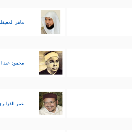
ماهر المعيقل
محمود عبد ا
عمر القزابري