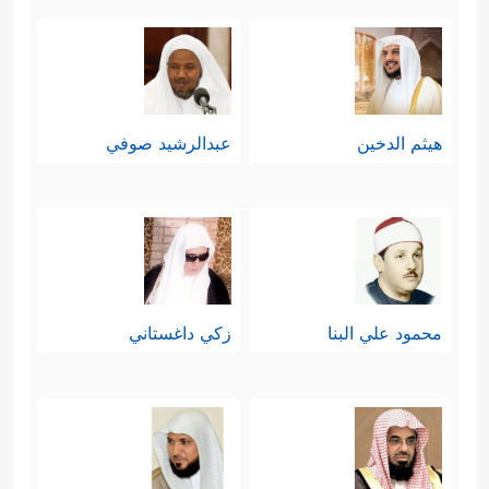
هيثم الدخين
عبدالرشيد صوفي
محمود علي البنا
زكي داغستاني