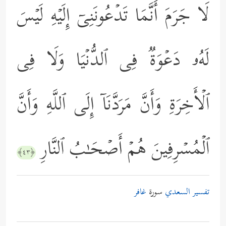
لَا جَرَمَ أَنَّمَا تَدۡعُونَنِیۤ إِلَیۡهِ لَیۡسَ
لَهُۥ دَعۡوَةࣱ فِی ٱلدُّنۡیَا وَلَا فِی
ٱلۡأَخِرَةِ وَأَنَّ مَرَدَّنَاۤ إِلَى ٱللَّهِ وَأَنَّ
ٱلۡمُسۡرِفِینَ هُمۡ أَصۡحَـٰبُ ٱلنَّارِ
﴿٤٣﴾
تفسير السعدي
سورة
غافر