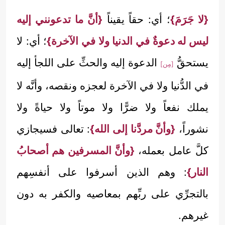
{لا جَرَمَ}
؛ أي: حقاً يقيناً
{أنَّ ما تدعونني إليه
ليس له دعوةٌ في الدنيا ولا في الآخرة}
؛ أي: لا
يستحقُّ
الدعوة إليه والحثِّ على اللجأ إليه
[مِن]
في الدُّنيا ولا في الآخرة لعجزه ونقصه، وأنَّه لا
يملك نفعاً ولا ضرًّا ولا موتاً ولا حياةً ولا
نشوراً،
{وأنَّ مردَّنا إلى الله}
: تعالى فسيجازي
كلَّ عامل بعمله،
{وأنَّ المسرفين هم أصحابُ
النار}
: وهم الذين أسرفوا على أنفسِهم
بالتجرِّي على ربِّهم بمعاصيه والكفر به دون
غيرهم.