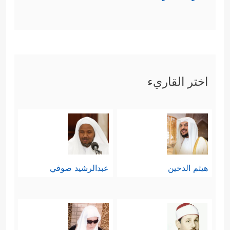
اختر القاريء
هيثم الدخين
عبدالرشيد صوفي