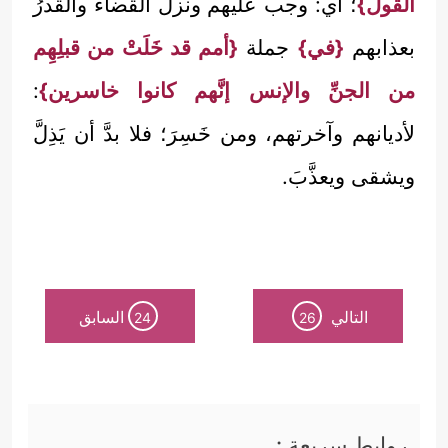
القولُ}
؛ أي: وجب عليهم ونزل القضاءُ والقدرُ
بعذابهم
{في}
جملة
{أمم قد خَلَتْ من قبلِهِم
من الجنِّ والإنس إنَّهم كانوا خاسرين}
:
لأديانهم وآخرتهم، ومن خَسِرَ؛ فلا بدَّ أن يَذِلَّ
ويشقى ويعذَّبَ.
التالي
السابق
24
26
روابط سريعة :