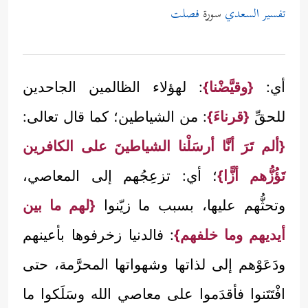
تفسير السعدي
سورة
فصلت
أي:
{وقيَّضْنا}
: لهؤلاء الظالمين الجاحدين
للحقِّ
{قرناءَ}
: من الشياطين؛ كما قال تعالى:
{ألم تَرَ أنَّا أرسَلْنا الشياطينَ على الكافرين
تَؤُزُّهم أزًّا}
؛ أي: تزعِجُهم إلى المعاصي،
وتحثُّهم عليها، بسبب ما زيّنوا
{لهم ما بين
أيديهم وما خلفهم}
: فالدنيا زخرفوها بأعينهم
ودَعَوْهم إلى لذاتها وشهواتها المحرَّمة، حتى
افْتَتَنوا فأقدَموا على معاصي الله وسَلَكوا ما