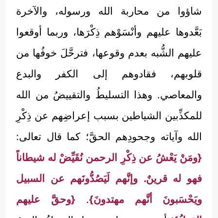
شاؤوا من محاربة الله ورسوله، والآخرة
بَعَّدوها عليهم وأنْسَوْهم ذِكْرَها، وربما أوقعوا
عليهم الشُّبه بعدم وقوعها، فترحَّلَ خوفُها من
قلوبهم، فقادوهم إلى الكفر والبدع
والمعاصي. وهذا التسليطُ والتقييضُ من الله
للمكذِّبين الشياطين بسبب إعراضِهم عن ذِكْرِ
الله وآياته وجحودِهم الحقَّ؛ كما قال تعالى:
{ومَنْ يَعْشُ عن ذِكْرِ الرحمن نُقَيِّضْ له شيطاناً
فهو له قرينٌ. وإنَّهم لَيَصُدُّونَهم عن السبيل
ويَحْسَبونَ أنَّهم مهتدونَ}
.
{وحقَّ عليهم