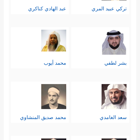
تركي عبيد المري
عبد الهادي كناكري
بشر لطفي
محمد أيوب
سعد الغامدي
محمد صديق المنشاوي