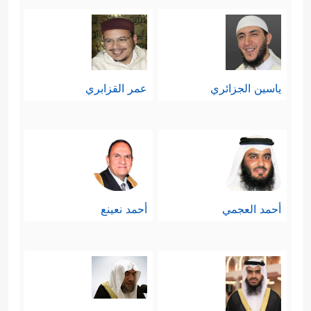
ياسين الجزائري
عمر القزابري
أحمد العجمي
أحمد نعينع