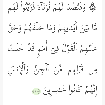
۞ وَقَیَّضۡنَا لَهُمۡ قُرَنَاۤءَ فَزَیَّنُواْ لَهُم
مَّا بَیۡنَ أَیۡدِیهِمۡ وَمَا خَلۡفَهُمۡ وَحَقَّ
عَلَیۡهِمُ ٱلۡقَوۡلُ فِیۤ أُمَمࣲ قَدۡ خَلَتۡ
مِن قَبۡلِهِم مِّنَ ٱلۡجِنِّ وَٱلۡإِنسِۖ
إِنَّهُمۡ كَانُواْ خَـٰسِرِینَ
﴿٢٥﴾