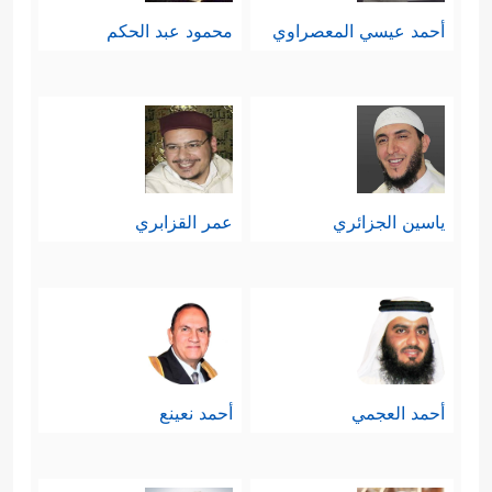
أحمد عيسي المعصراوي
محمود عبد الحكم
ياسين الجزائري
عمر القزابري
أحمد العجمي
أحمد نعينع