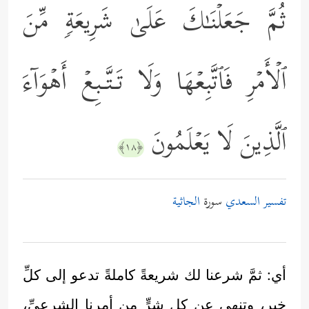
ثُمَّ جَعَلۡنَـٰكَ عَلَىٰ شَرِیعَةࣲ مِّنَ
ٱلۡأَمۡرِ فَٱتَّبِعۡهَا وَلَا تَـتَّـبِعۡ أَهۡوَاۤءَ
ٱلَّذِینَ لَا یَعۡلَمُونَ
﴿١٨﴾
تفسير السعدي
سورة
الجاثية
أي: ثمَّ شرعنا لك شريعةً كاملةً تدعو إلى كلِّ
خير، وتنهى عن كل شرٍّ من أمرنا الشرعيِّ،