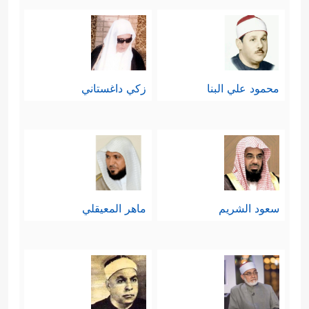
محمود علي البنا
زكي داغستاني
سعود الشريم
ماهر المعيقلي