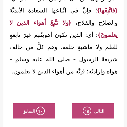
{فاتَّبِعْها}
؛ فإنَّ في اتِّباعها السعادة الأبديَّة
والصلاح والفلاح،
{ولا تتَّبِعْ أهواء الذين لا
يعلمونَ}
؛ أي: الذين تكون أهويتُهم غيرَ تابعةٍ
للعلم ولا ماشيةٍ خلفه، وهم كلُّ من خالف
شريعةَ الرسول - صلى الله عليه وسلم -
هواه وإرادتُه؛ فإنَّه من أهواء الذين لا يعلمون.
التالي
السابق
17
19