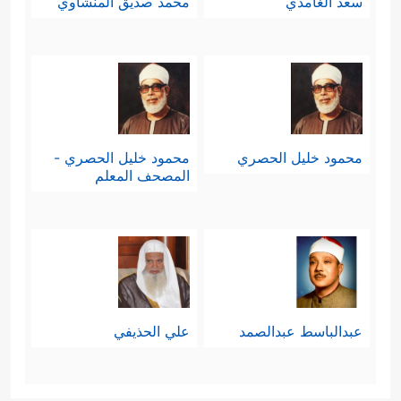
سعد الغامدي
محمد صديق المنشاوي
محمود خليل الحصري
محمود خليل الحصري -
المصحف المعلم
عبدالباسط عبدالصمد
علي الحذيفي