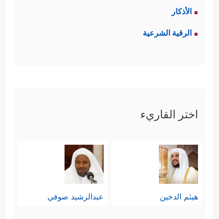
الأذكار
الرقية الشرعية
اختر القاريء
هيثم الدخين
عبدالرشيد صوفي