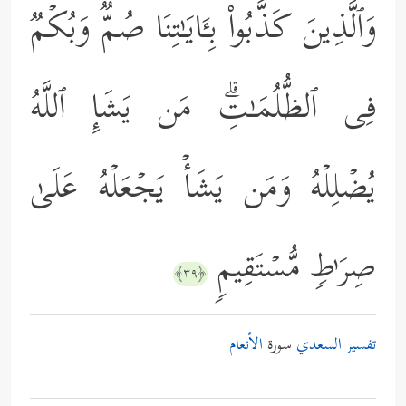
وَٱلَّذِینَ كَذَّبُواْ بِـَٔایَـٰتِنَا صُمࣱّ وَبُكۡمࣱ
فِی ٱلظُّلُمَـٰتِۗ مَن یَشَإِ ٱللَّهُ
یُضۡلِلۡهُ وَمَن یَشَأۡ یَجۡعَلۡهُ عَلَىٰ
صِرَ ٰ⁠طࣲ مُّسۡتَقِیمࣲ
﴿٣٩﴾
تفسير السعدي
سورة
الأنعام