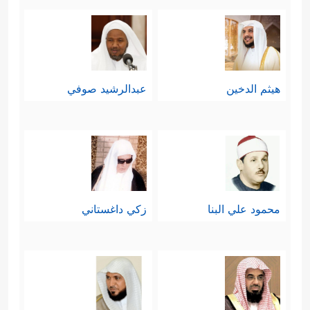
هيثم الدخين
عبدالرشيد صوفي
محمود علي البنا
زكي داغستاني