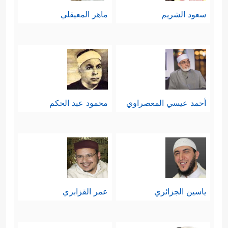
سعود الشريم
ماهر المعيقلي
أحمد عيسي المعصراوي
محمود عبد الحكم
ياسين الجزائري
عمر القزابري