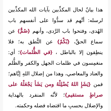
هذا بيانٌ لحال المكذِّبين بآيات الله المكذِّبين
لرسله: أنَّهم قد سدُّوا على أنفسهم باب
الهُدى، وفتحوا باب الرَّدى، وأنهم
{صُمٌّ}
عن
سماع الحقِّ،
{بُكْمٌ}
عن النُّطق به؛ فلا
ينطِقون إلا بالباطل ،
{في الظُّلمات}
؛ أي:
منغمِسون في ظلمات الجهل والكفر والظُّلم
والعناد والمعاصي، وهذا من إضلال اللهِ إيَّاهم؛
فمن
{يَشَإِ اللهُ يُضْلِلْهُ ومن يَشَأ يَجْعَلْهُ على
صراطٍ مستقيم}
؛ لأنَّه المنفرد بالهداية
والإضلال بحسبِ ما اقتضاه فضله وحكمته.