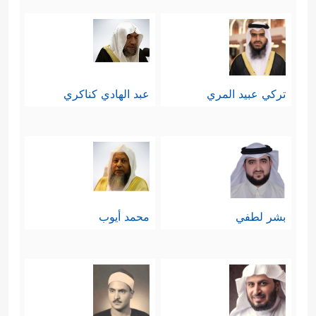
ٱللَّهِ فَلۡیَتَوَكَّلِ ٱلۡمُؤۡمِنُونَ﴾
.
سادسًا: تتوجَّه السورة إلى المؤمنين
تُحذِّرهم من عدوٍّ قريبٍ منهم، وما هو
تركي عبيد المري
عبد الهادي كناكري
بالعدوِّ المقاتل المحارب، وإنّما العدو
الذي يُغرِي بالنار وطريقها، ويُبعد عن
الجنَّة ونعيمها، وهذا بالميزان الإيماني
أشدُّ خطرًا وأكثر عداوة من حامل
بشر لطفي
محمد أيوب
السلاح الذي غاية ما يملِكُه أن يدفع
بالمؤمن شهيدًا إلى الجنَّة، إنّه العدو الذي
يكون سببًا في الفتنة والردَّة عن طريق