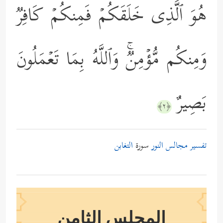
هُوَ ٱلَّذِی خَلَقَكُمۡ فَمِنكُمۡ كَافِرࣱ
وَمِنكُم مُّؤۡمِنࣱۚ وَٱللَّهُ بِمَا تَعۡمَلُونَ
بَصِیرٌ
﴿٢﴾
تفسير مجالس النور
سورة
التغابن
المجلس الثامن