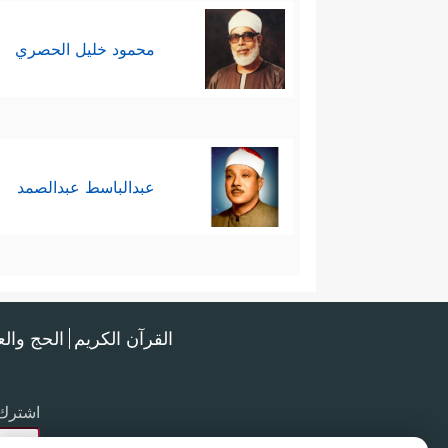
محمود خليل الحصري
عبدالباسط عبدالصمد
القرآن الكريم
الحج وال
اشترك 