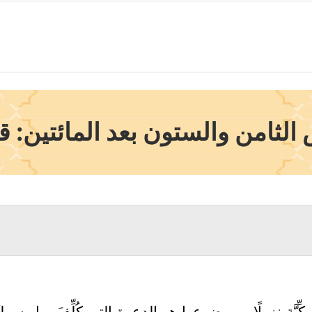
لثامن والستون بعد المائتين: قم
كِّيَّة نزولًا، وموضوعها هو الدعوة التي كُلِّفَ بها رسول