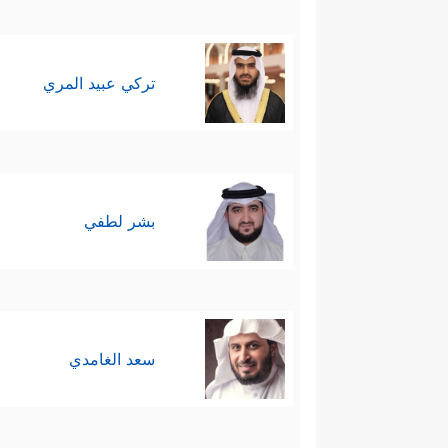
تركي عبيد المري
بشر لطفي
سعد الغامدي