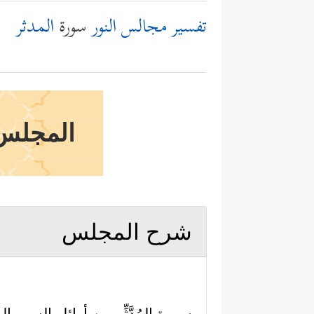
تفسير مجالس النور
سورة
المدثر
المجلس ا
شرح المجلس
سورة المُدَّثِّر من أوائل السور الم