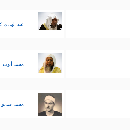
عبد الهادي ك
محمد أيوب
محمد صديق 