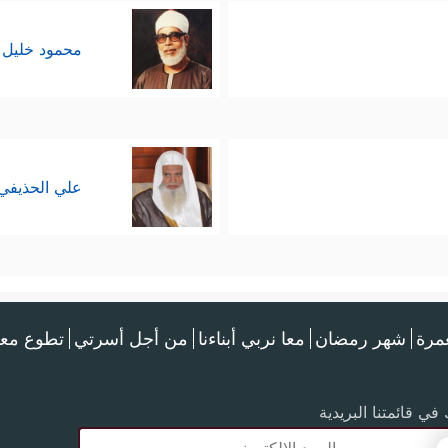
محمود خليل 
علي الحذيفي
عمرة
شهر رمضان
معا نربي أبناءنا
من أجل أسرتي
تطوع معن
في قائمتنا البريدية