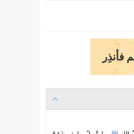
 فأنذِر
ُ الله
ﷺ
وما يتَّصِلُ بها، ثم شَرْحٌ