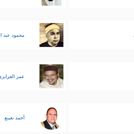
محمود عبد ا
عمر القزابري
أحمد نعينع