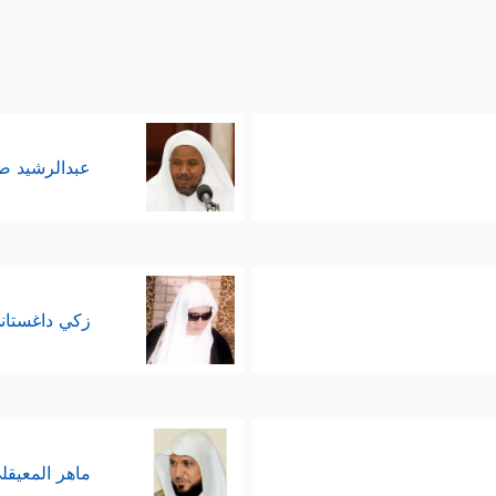
لۡبَشَرِ
﴿٣٦﴾
لِمَن شَاۤءَ مِنكُمۡ أَن یَتَقَدَّمَ أَوۡ یَتَأَخَّرَ
﴿٣٧﴾
كُلُّ نَفۡسِۭ بِمَا
لۡمُجۡرِمِینَ
﴿٤١﴾
مَا سَلَكَكُمۡ فِی سَقَرَ
﴿٤٢﴾
قَالُواْ لَمۡ نَكُ مِنَ ٱل
وَكُنَّا نُكَذِّبُ بِیَوۡمِ ٱلدِّینِ
﴿٤٦﴾
حَتَّىٰۤ أَتَىٰنَا ٱلۡیَقِینُ
﴿٤٧﴾
فَمَا تَنفَعُه
 المشركين من الدعوة ونفورهم عنها، مع أنّها ما جا
عبدالرشيد 
﴿فَمَا لَهُمۡ عَنِ ٱلتَّذۡكِرَةِ مُعۡرِضِینَ
﴿٤٩﴾
كَأَنَّهُمۡ حُمُرࣱ مُّسۡتَنفِرَةࣱ
﴿٥٠﴾
ى
كَلَّاۖ بَل لَّا یَخَافُونَ ٱلۡأَخِرَةَ
﴿٥٣﴾
كَلَّاۤ إِنَّهُۥ تَذۡكِرَةࣱ
﴿٥٤﴾
فَمَن شَاۤء
زكي داغستان
ماهر المعيقل