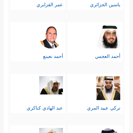
ياسين الجزائري
عمر القزابري
﴿فَلَا ٱقۡتَحَمَ ٱلۡعَقَبَةَ
﴿١١﴾
وهذا هو الامتحان
وَمَاۤ أَدۡرَىٰكَ مَا ٱلۡعَقَبَةُ
﴿١٢﴾
فَكُّ رَقَبَةٍ
﴿١٣﴾
أَوۡ
إِطۡعَـٰمࣱ فِی یَوۡمࣲ ذِی مَسۡغَبَةࣲ
﴿١٤﴾
یَتِیمࣰا ذَا مَقۡرَبَةٍ
﴿١٥﴾
أَوۡ مِسۡكِینࣰا ذَا مَتۡرَبَةࣲ
﴿١٦﴾
ثُمَّ كَانَ مِنَ
أحمد العجمي
أحمد نعينع
ٱلَّذِینَ ءَامَنُواْ وَتَوَاصَوۡاْ بِٱلصَّبۡرِ وَتَوَاصَوۡاْ بِٱلۡمَرۡحَمَةِ
﴿١٧﴾
أُوْلَــٰۤىِٕكَ أَصۡحَـٰبُ ٱلۡمَیۡمَنَةِ﴾
.
والملاحظ هنا أنَّ شروط الاجتياز قد
جَمَعَت بين الإحسان إلى الخلق بعِتق
تركي عبيد المري
عبد الهادي كناكري
العبيد، وإطعام اليتيم والمسكين،
والأخلاق الفاضلة؛ كالصبر والمرحمة،