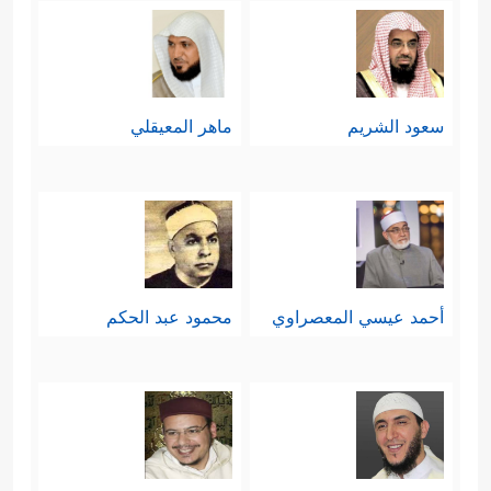
وفي شفتَيه كذلك، وأكبر من ذلك: هذا
العقل الذي يُدرِكُ به الأشياء، ويُميِّزُ به
سعود الشريم
ماهر المعيقلي
بين ما ينفعه وما يضرُّه، بين طريق
السعادة وطريق الشقاء لو كان يُعمِل
﴿یَقُولُ أَهۡلَكۡتُ مَالࣰا لُّبَدًا
﴿٦﴾
أَیَحۡسَبُ أَن
عقله
لَّمۡ یَرَهُۥۤ أَحَدٌ
﴿٧﴾
أَلَمۡ نَجۡعَل لَّهُۥ عَیۡنَیۡنِ
﴿٨﴾
أحمد عيسي المعصراوي
محمود عبد الحكم
وَلِسَانࣰا وَشَفَتَیۡنِ
﴿٩﴾
وَهَدَیۡنَـٰهُ ٱلنَّجۡدَیۡنِ﴾
.
رابعًا: تُعبِّرُ السورة عن غاية هذه الحياة
ونهايتها الحتميَّة التي ينبغي على كلِّ
مُكلَّفٍ أن يجتازها ليصِلَ إلى برِّ الأمان،