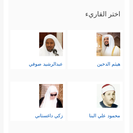
ثالثًا: أمَّا الذي لا يتّصلُّ بنور هذه
اختر القاريء
الرسالات فإنَّه سيُهلِك نفسَه في جمع
حُطام الدنيا، ثم في تبذيره على شهواته
بلا غايةٍ ولا حكمةٍ؛ لأنَّه لا يؤمِنُ بإلهٍ قادرٍ
عليه يُراقبه ويُحاسبه، فهو لا يؤمن إلَّا
هيثم الدخين
عبدالرشيد صوفي
بحياته المحدودة، ولا يرى شيئًا فوقها، ولا
﴿أَیَحۡسَبُ أَن لَّن یَقۡدِرَ عَلَیۡهِ أَحَدࣱ﴾
شيئًا بعدها
.
وهو لو فكّر قليلًا، لعلِم أنَّ في عينيه
اللتَين يبصِر بهما آية على وجود الله
محمود علي البنا
زكي داغستاني
وقدرته عليه، وكذلك في لسانه هذا الذي
هو قطعة من اللحم لكنَّه يتكلَّم ويتذوَّق،