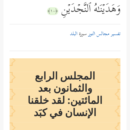
وَهَدَیۡنَـٰهُ ٱلنَّجۡدَیۡنِ
﴿١٠﴾
تفسير مجالس النور
سورة
البلد
المجلس الرابع
والثمانون بعد
المائتين: لقد خلقنا
الإنسان في كبَد