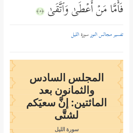
فَأَمَّا مَنۡ أَعۡطَىٰ وَٱتَّقَىٰ
﴿٥﴾
تفسير مجالس النور
سورة
الليل
المجلس السادس
والثمانون بعد
المائتين: إنَّ سعيَكم
لشتَّى
سورة الليل