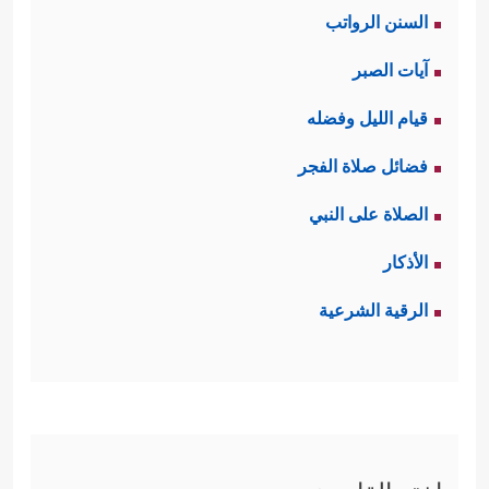
تتمّة للقسَم الوارد
السنن الرواتب
في
.
سورة الشمس
آيات الصبر
ثانيًا: أمَّا جواب
قيام الليل وفضله
القسَم فهو قوله
فضائل صلاة الفجر
﴿إِنَّ سَعۡیَكُمۡ
تعالى:
الصلاة على النبي
لَشَتَّىٰ﴾
وهذا
الأذكار
الجوابُ كأنَّه أيضًا
الرقية الشرعية
تتمَة لجواب
القَسَم في
سورة
؛ فالناس
الشمس
الذين يُزكّون