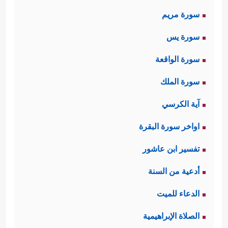
أولًا: يُقسِم الله
سورة مريم
تعالى في مُستهلِّ
سورة يس
هذه السورة بالليل
سورة الواقعة
والنهار، وخلقه
سورة الملك
سبحانه للذَّكَر
آية الكرسي
﴿وَٱلَّیۡلِ إِذَا
والأنثى
اواخر سورة البقرة
یَغۡشَىٰ
﴿١﴾
وَٱلنَّهَارِ
تفسير ابن عاشور
إِذَا تَجَلَّىٰ
﴿٢﴾
وَمَا
أدعية من السنة
خَلَقَ ٱلذَّكَرَ وَٱلۡأُنثَىٰۤ﴾
الدعاء للميت
وهذا القسَم كأنه
الصلاة الإبراهيمية