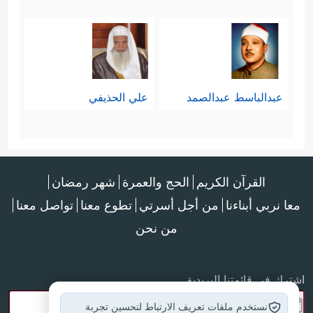
آثارُ هذه التزكية
في سلوكهم
التقيِّ، وإنفاقهم
عبدالباسط عبدالصمد
علي الحذيفي
السخيِّ الذي لا
يريدون به إلَّا وجهَه
﴿وَسَیُجَنَّبُهَا
سبحانه
القرآن الكريم
الحج والعمرة
شهر رمضان
ٱلۡأَتۡقَى
﴿١٧﴾
ٱلَّذِی
معا نربي أبناءنا
من أجل أسرتي
تطوع معنا
تواصل معنا
یُؤۡتِی مَالَهُۥ یَتَزَكَّىٰ
من نحن
﴿١٨﴾
وَمَا لِأَحَدٍ
اشترك في قائمتنا البريدية
عِندَهُۥ مِن نِّعۡمَةࣲ تُجۡزَىٰۤ
نستخدم ملفات تعريف الارتباط لتحسين تجربة