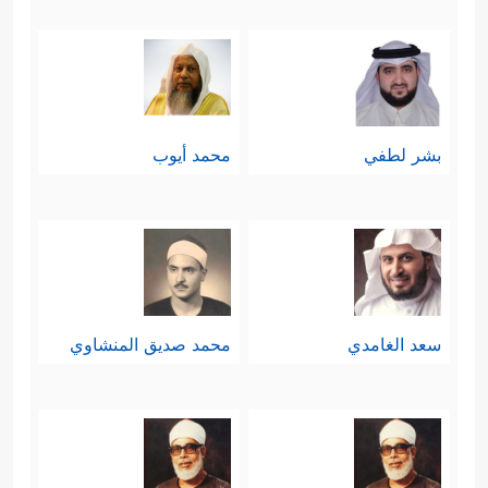
بشر لطفي
محمد أيوب
سعد الغامدي
محمد صديق المنشاوي