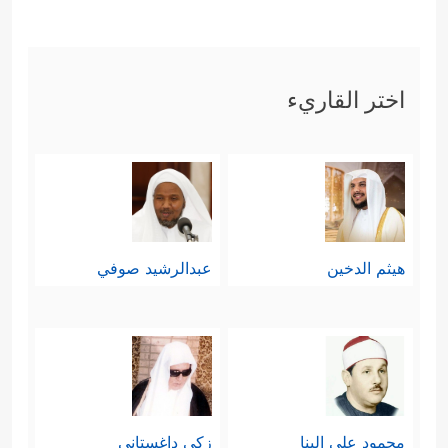
اختر القاريء
هيثم الدخين
عبدالرشيد صوفي
محمود علي البنا
زكي داغستاني