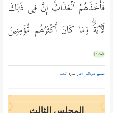
فَأَخَذَهُمُ ٱلۡعَذَابُۚ إِنَّ فِی ذَ ٰ⁠لِكَ
لَـَٔایَةࣰۖ وَمَا كَانَ أَكۡثَرُهُم مُّؤۡمِنِینَ
﴿١٥٨﴾
تفسير مجالس النور
سورة
الشعراء
المجلس الثالث