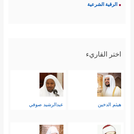
الرقية الشرعية
﴿أَتُتۡرَكُونَ فِی مَا هَـٰهُنَاۤ ءَامِنِینَ
﴿١٤٦﴾
فِی
قومه:
جَنَّـٰتࣲ وَعُیُونࣲ
﴿١٤٧﴾
وَزُرُوعࣲ وَنَخۡلࣲ طَلۡعُهَا هَضِیمࣱ
﴿١٤٨﴾
وَتَنۡحِتُونَ مِنَ ٱلۡجِبَالِ بُیُوتࣰا فَـٰرِهِینَ
﴿١٤٩﴾
فَٱتَّقُواْ ٱللَّهَ وَأَطِیعُونِ
﴿١٥٠﴾
وَلَا تُطِیعُوۤاْ أَمۡرَ
اختر القاريء
ٱلۡمُسۡرِفِینَ
﴿١٥١﴾
ٱلَّذِینَ یُفۡسِدُونَ فِی ٱلۡأَرۡضِ وَلَا
یُصۡلِحُونَ﴾
، ومن مجموع هذه الآيات يتَّضِح
أنَّ القومَين كانوا على مستوى عالٍ مِن
الرفاهية والنعيم.
هيثم الدخين
عبدالرشيد صوفي
رابعًا: وقد ردَّت عادٌ على نبيِّها بمنطق
﴿قَالُواْ سَوَاۤءٌ عَلَیۡنَاۤ
الاستِعلاء الفارغ والتكبُّر: