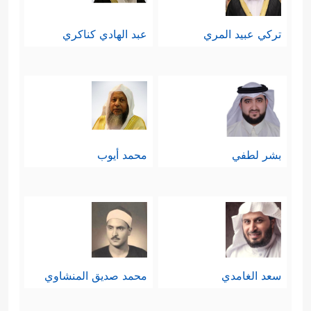
رَبَّكَ لَهُوَ ٱلۡعَزِیزُ ٱلرَّحِیمُ﴾
.
تركي عبيد المري
عبد الهادي كناكري
بشر لطفي
محمد أيوب
سعد الغامدي
محمد صديق المنشاوي