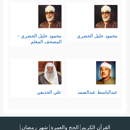
محمود خليل الحصري
محمود خليل الحصري -
المصحف المعلم
عبدالباسط عبدالصمد
علي الحذيفي
القرآن الكريم
الحج والعمرة
شهر رمضان