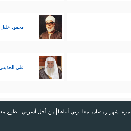
محمود خليل 
علي الحذيفي
عمرة
شهر رمضان
معا نربي أبناءنا
من أجل أسرتي
تطوع معن