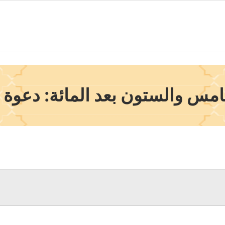
س والستون بعد المائة: دعوة نب