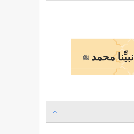
يِّنا محمد
ﷺ