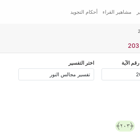
ر
مشاهير القراء
أحكام التجويد
رقم الآية
اختر التفسير
َ
﴿٢٠٣﴾