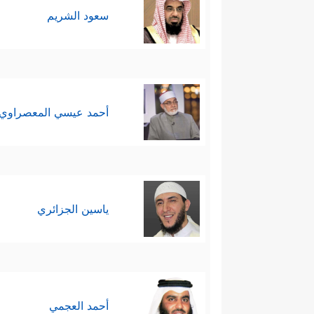
سعود الشريم
ٱلَّذِینَ ظَلَمُوۤاْ أَیَّ مُنقَلَبࣲ یَنقَلِبُونَ﴾
.
أحمد عيسي المعصراوي
ياسين الجزائري
أحمد العجمي