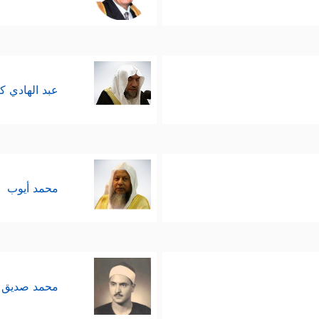
عبد الهادي ك
محمد أيوب
محمد صديق 