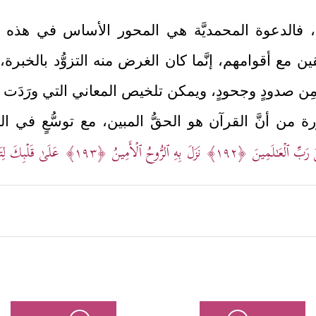
به، فالدعوة المحمديَّة هي المحور الأساس في هذه 
ين مع أقوامهم، إنَّما كان الغرض منه التزوُّد بالخبرة،
ِن صدودٍ وجحودٍ، ويمكن تلخيص المعاني التي ورَدَت ف
ة من أنَّ القرآن هو الحقُّ المبين، مع توسُّعٍ في ا
ُ رَبِّ ٱلۡعَـٰلَمِینَ
﴿١٩٢﴾
نَزَلَ بِهِ ٱلرُّوحُ ٱلۡأَمِینُ
﴿١٩٣﴾
عَلَىٰ قَلۡبِكَ لِت
﴿وَإِنَّهُۥ لَفِی زُبُر
بقة تشهد لهذا القرآن وتُؤيِّده ولا تُعارِضه
معانِدين لن يؤمنوا بهذا القرآن، سواء كان الذي جاءه
عنادٍ واستكبار، وليست مسألة نظرٍ واعتبار، وبهذا ا