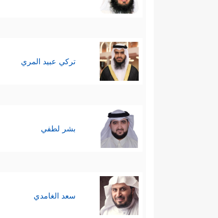
تركي عبيد المري
بشر لطفي
سعد الغامدي