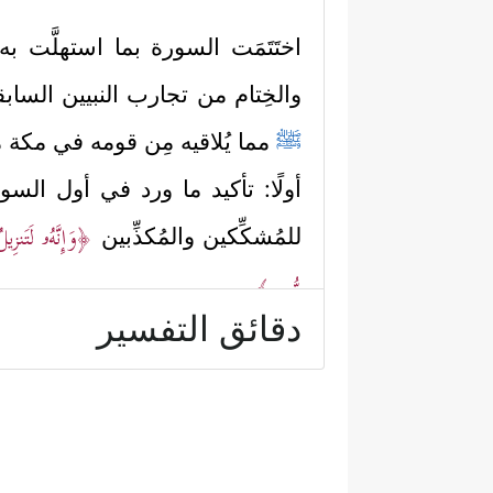
اختَتَمَت السورة بما استهلَّت 
والخِتام من تجارب النبيين السابق
ﷺ
مما يُلاقيه مِن قومه في مكة م
أولًا: تأكيد ما ورد في أول السور
﴿وَإِنَّهُۥ لَتَنزِیل
للمُشكِّكين والمُكذِّبين
مُّبِینࣲ﴾
.
دقائق التفسير
ثانيًا: إضافة معنى أنَّ الكتب السا
یَعۡلَمَهُۥ عُلَمَـٰۤؤُاْ بَنِیۤ إِسۡرَ ٰ⁠ۤءِیلَ﴾
.
ثالثًا: أنَّ هؤلاء المشركين ال
غيرهم؛ لأن المسألة عندهم مسألة 