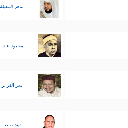
ماهر المعيقل
محمود عبد ا
عمر القزابري
أحمد نعينع