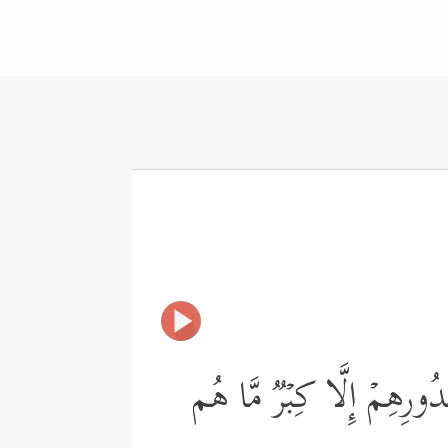
دُورِهِمۡ إِلَّا كِبۡرࣱ مَّا هُم