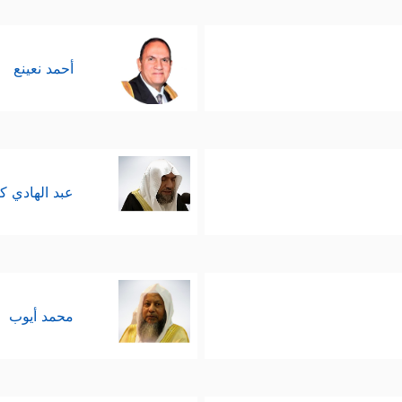
أحمد نعينع
عبد الهادي ك
محمد أيوب