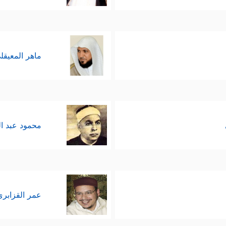
ماهر المعيقل
محمود عبد ا
عمر القزابري