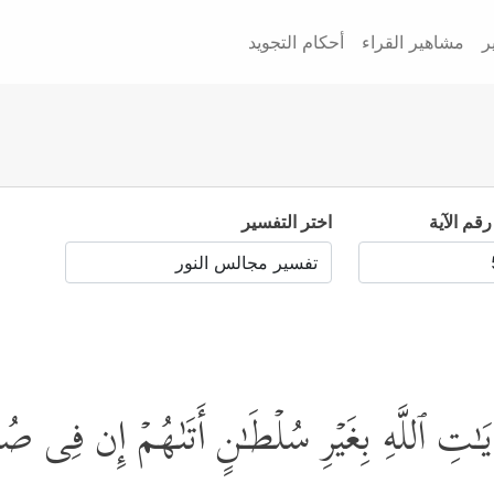
ر
مشاهير القراء
أحكام التجويد
رقم الآية
اختر التفسير
یَـٰتِ ٱللَّهِ بِغَیۡرِ سُلۡطَـٰنٍ أَتَىٰهُمۡ إِن فِی صُ