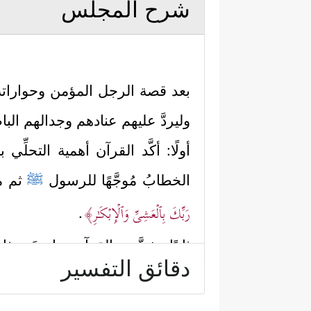
شرح المجلس
بعد قصة الرجل المؤمن وحوارات
وليردَّ عليهم عنادهم وجدالهم ال
أولًا: أكَّد القرآن أهمية التحلِّي
الخطابُ مُوجَّهًا للرسول
ﷺ
ثم من
رَبِّكَ بِٱلۡعَشِیِّ وَٱلۡإِبۡكَـٰرِ﴾
.
ثانيًا: شخَّصَ القرآن بواعِثَ هذا
دقائق التفسير
أَتَىٰهُمۡ﴾
فالكِبْرُ هو رأسُ الخطايا و
أمام هذا الخلق العظيم الذي لا يملِ