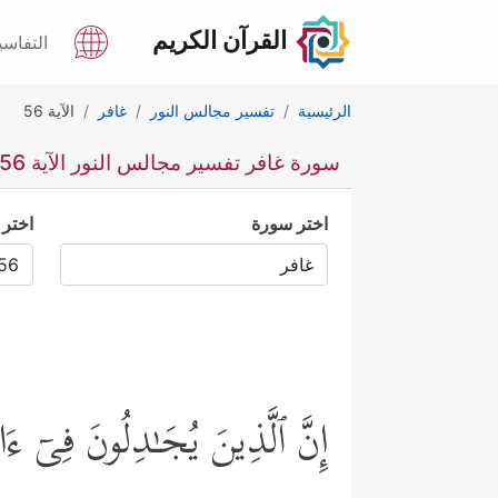
القرآن الكريم
التفاسي
الرئيسية
تفسير مجالس النور
غافر
الآية 56
سورة غافر تفسير مجالس النور الآية 56
اختر سورة
اختر 
إِنَّ ٱلَّذِینَ یُجَـٰدِلُونَ فِیۤ ءَا