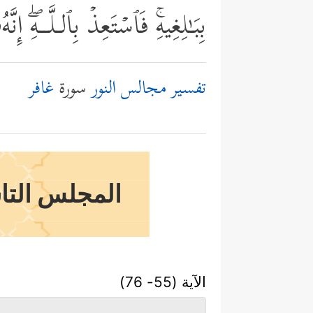
بِبَـٰلِغِیهِۚ فَٱسۡتَعِذۡ بِٱلـلَّــهِۖ إ
تفسير مجالس النور
سورة
غافر
المجلس التاسع
الآية (55- 76)