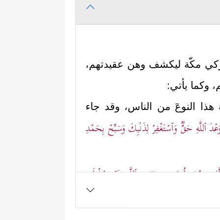
ركي مكّة ليكشف وهن عقيدتهم،
 وكما يأتي:
جِهُ هذا النوعَ من الناس، وقد جاء
ۡدَ ٱللَّهِ حَقࣱّ وَٱسۡتَغۡفِرۡ لِذَنۢبِكَ وَسَبِّحۡ بِحَمۡدِ
َذِینَ یُجَـٰدِلُونَ فِیۤ ءَایَـٰتِ ٱللَّهِ بِغَیۡرِ سُلۡطَـٰنٍ
ذا، مُبيِّنًا لهم حَجمَهم الصغير