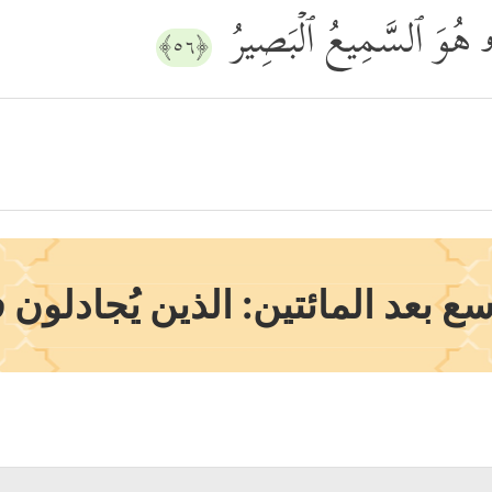
ِنَّهُۥ هُوَ ٱلسَّمِیعُ ٱلۡبَصِیرُ
﴿٥٦﴾
 بعد المائتين: الذين يُجادلون 