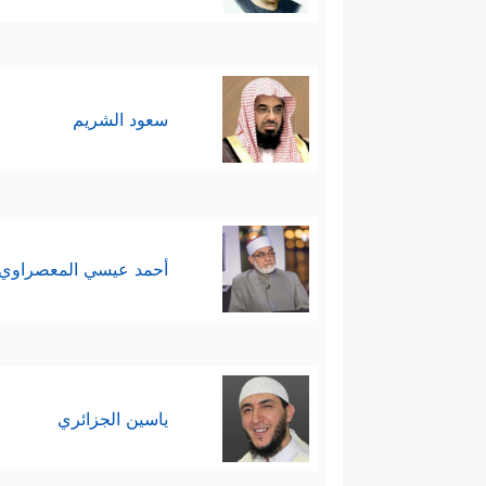
سعود الشريم
أحمد عيسي المعصراوي
ياسين الجزائري