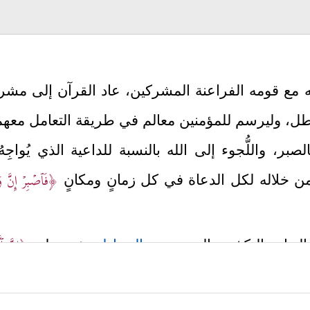
ه مع قومه الفراعنة المشركين، عاد القرآن إلى مش
باطل، وليرسم للمؤمنين معالم في طريقة التعامل معهم،
 بالصبر، واللُّجوء إلى الله بالنسبة للداعية الذي يُوا
﴿فَٱصۡبِرۡ إِنَّ وَع
 خلاله لكل الدعاة في كل زمانٍ ومكانٍ
﴿إِنَّ ٱلّ
 العِناد والتكذيب المستمر، و
المجادلة
بغير علم
أساس البلايا، ولقد ردَّ القرآن على المشركين كِبْرَهم ه
كون فيه نصيبًا، ولا يعلَمون عنه إلا قليلًا