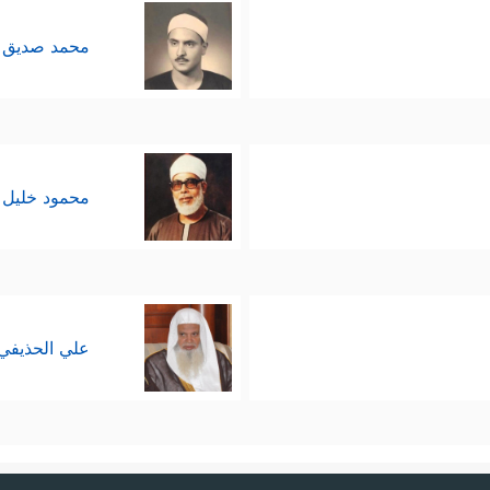
محمد صديق 
محمود خليل 
علي الحذيفي